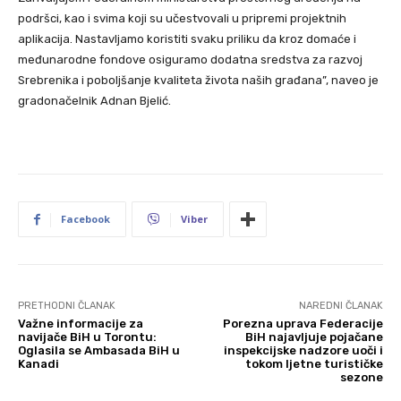
podršci, kao i svima koji su učestvovali u pripremi projektnih
aplikacija. Nastavljamo koristiti svaku priliku da kroz domaće i
međunarodne fondove osiguramo dodatna sredstva za razvoj
Srebrenika i poboljšanje kvaliteta života naših građana”, naveo je
gradonačelnik Adnan Bjelić.
Facebook
Viber
PRETHODNI ČLANAK
NAREDNI ČLANAK
Važne informacije za
Porezna uprava Federacije
navijače BiH u Torontu:
BiH najavljuje pojačane
Oglasila se Ambasada BiH u
inspekcijske nadzore uoči i
Kanadi
tokom ljetne turističke
sezone