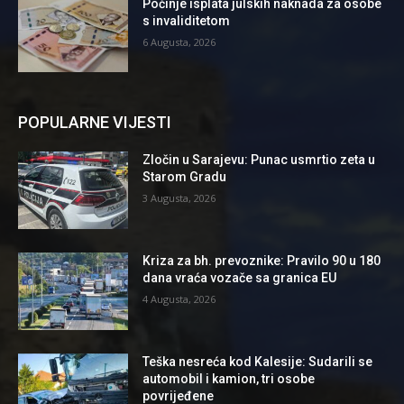
Počinje isplata julskih naknada za osobe
s invaliditetom
6 Augusta, 2026
POPULARNE VIJESTI
Zločin u Sarajevu: Punac usmrtio zeta u
Starom Gradu
3 Augusta, 2026
Kriza za bh. prevoznike: Pravilo 90 u 180
dana vraća vozače sa granica EU
4 Augusta, 2026
Teška nesreća kod Kalesije: Sudarili se
automobil i kamion, tri osobe
povrijeđene