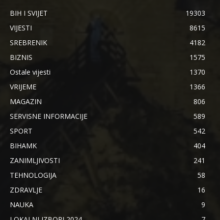
BIH I SVIJET
19303
VIJESTI
8615
SREBRENIK
4182
BIZNIS
1575
Ostale vijesti
1370
VRIJEME
1366
MAGAZIN
806
SERVISNE INFORMACIJE
589
SPORT
542
BIHAMK
404
ZANIMLJIVOSTI
241
TEHNOLOGIJA
58
ZDRAVLJE
16
NAUKA
9
LOKALNI IZBORI 2024.
7