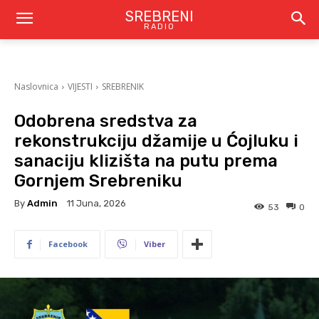
SREBRENI
RADIO
Naslovnica
VIJESTI
SREBRENIK
Odobrena sredstva za
rekonstrukciju džamije u Ćojluku i
sanaciju klizišta na putu prema
Gornjem Srebreniku
By
Admin
11 Juna, 2026
53
0
Facebook
Viber