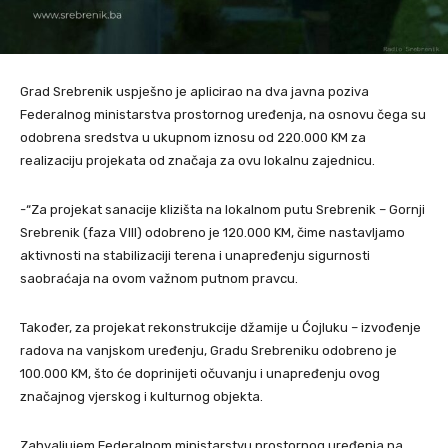
Grad Srebrenik uspješno je aplicirao na dva javna poziva
Federalnog ministarstva prostornog uređenja, na osnovu čega su
odobrena sredstva u ukupnom iznosu od 220.000 KM za
realizaciju projekata od značaja za ovu lokalnu zajednicu.
-“Za projekat sanacije klizišta na lokalnom putu Srebrenik – Gornji
Srebrenik (faza VIII) odobreno je 120.000 KM, čime nastavljamo
aktivnosti na stabilizaciji terena i unapređenju sigurnosti
saobraćaja na ovom važnom putnom pravcu.
Također, za projekat rekonstrukcije džamije u Ćojluku – izvođenje
radova na vanjskom uređenju, Gradu Srebreniku odobreno je
100.000 KM, što će doprinijeti očuvanju i unapređenju ovog
značajnog vjerskog i kulturnog objekta.
Zahvaljujem Federalnom ministarstvu prostornog uređenja na