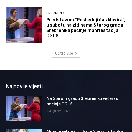
SREBRENIK
Predstavom “Posljednji čas klavira”,
u subotu na zidinama Starog grada
Srebrenika počinje manifestacija
OGUS
Učitati više
Najnovije vijesti
Na Starom gradu Srebreniku večeras
počinje OGUS
8 Augusta, 2026
Monumentalna tvrdjava Stari grad sutra