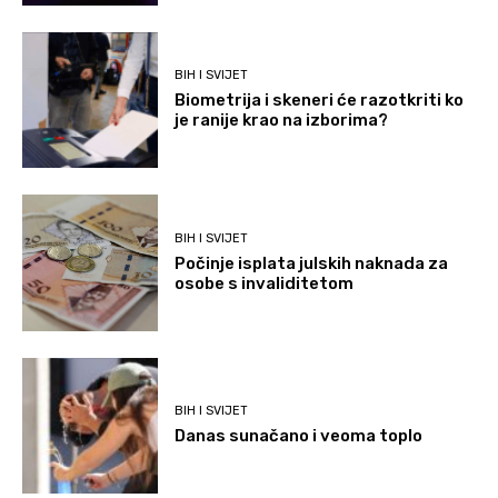
BIH I SVIJET
Biometrija i skeneri će razotkriti ko
je ranije krao na izborima?
BIH I SVIJET
Počinje isplata julskih naknada za
osobe s invaliditetom
BIH I SVIJET
Danas sunačano i veoma toplo