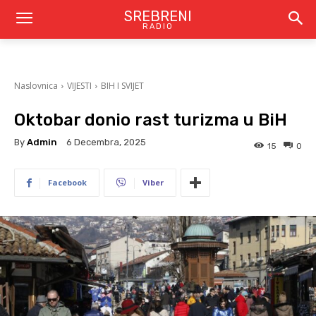
SREBRENI
RADIO
Naslovnica
VIJESTI
BIH I SVIJET
Oktobar donio rast turizma u BiH
By
Admin
6 Decembra, 2025
15
0
Facebook
Viber