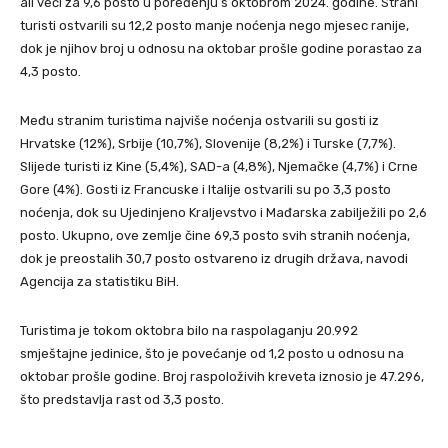
ali veći za 9,6 posto u poređenju s oktobrom 2024. godine. Strani
turisti ostvarili su 12,2 posto manje noćenja nego mjesec ranije,
dok je njihov broj u odnosu na oktobar prošle godine porastao za
4,3 posto.
Među stranim turistima najviše noćenja ostvarili su gosti iz
Hrvatske (12%), Srbije (10,7%), Slovenije (8,2%) i Turske (7,7%).
Slijede turisti iz Kine (5,4%), SAD-a (4,8%), Njemačke (4,7%) i Crne
Gore (4%). Gosti iz Francuske i Italije ostvarili su po 3,3 posto
noćenja, dok su Ujedinjeno Kraljevstvo i Mađarska zabilježili po 2,6
posto. Ukupno, ove zemlje čine 69,3 posto svih stranih noćenja,
dok je preostalih 30,7 posto ostvareno iz drugih država, navodi
Agencija za statistiku BiH.
Turistima je tokom oktobra bilo na raspolaganju 20.992
smještajne jedinice, što je povećanje od 1,2 posto u odnosu na
oktobar prošle godine. Broj raspoloživih kreveta iznosio je 47.296,
što predstavlja rast od 3,3 posto.