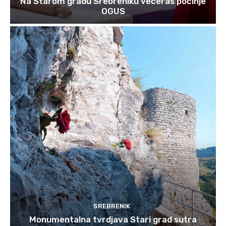
Na Starom gradu Srebreniku večeras počinje
OGUS
SREBRENIK
Monumentalna tvrdjava Stari grad sutra