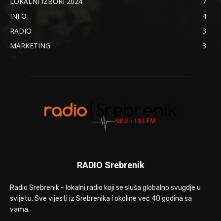
LOKALNI IZBORI 2024.
7
INFO
4
RADIO
3
MARKETING
3
RADIO Srebrenik
Radio Srebrenik - lokalni radio koji se sluša globalno svugdje u
svijetu. Sve vijesti iz Srebrenika i okoline već 40 godina sa
vama.