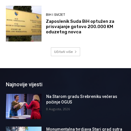
BIH I SVIJET
Zaposlenik Suda BiH optužen za
prisvajanje gotovo 200.000 KM
oduzetog novca
Učitati više
Najnovije vijesti
Na Starom gradu Srebreniku večeras
počinje OGUS
8 Augusta, 2026
Monumentalna tvrdjava Stari grad sutra