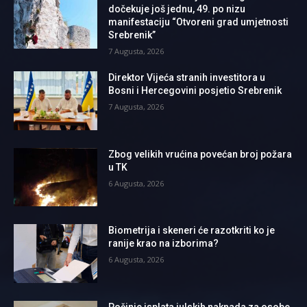
dočekuje još jednu, 49. po nizu
manifestaciju “Otvoreni grad umjetnosti
Srebrenik”
7 Augusta, 2026
Direktor Vijeća stranih investitora u
Bosni i Hercegovini posjetio Srebrenik
7 Augusta, 2026
Zbog velikih vrućina povećan broj požara
u TK
6 Augusta, 2026
Biometrija i skeneri će razotkriti ko je
ranije krao na izborima?
6 Augusta, 2026
Počinje isplata julskih naknada za osobe