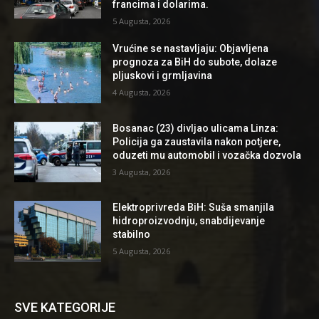
francima i dolarima.
5 Augusta, 2026
Vrućine se nastavljaju: Objavljena
prognoza za BiH do subote, dolaze
pljuskovi i grmljavina
4 Augusta, 2026
Bosanac (23) divljao ulicama Linza:
Policija ga zaustavila nakon potjere,
oduzeti mu automobil i vozačka dozvola
3 Augusta, 2026
Elektroprivreda BiH: Suša smanjila
hidroproizvodnju, snabdijevanje
stabilno
5 Augusta, 2026
SVE KATEGORIJE