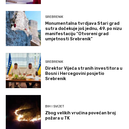
SREBRENIK
Monumentalna tvrdjava Stari grad
sutra dočekuje još jednu, 49. po nizu
manifestaciju “Otvoreni grad
umjetnosti Srebrenik”
SREBRENIK
Direktor Vijeća stranih investitora u
Bosni i Hercegovini posjetio
Srebrenik
BIH I SVIJET
Zbog velikih vrućina povećan broj
požara u TK