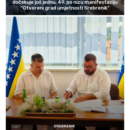
dočekuje još jednu, 49. po nizu manifestaciju
“Otvoreni grad umjetnosti Srebrenik”
SREBRENIK