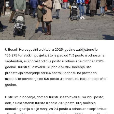
U Bosni i Hercegovini u oktobru 2025. godine zabilježeno je
186.275 turističkih posjeta, što je pad od 11,3 posto u odnosu na
septembar, ali i porast od dva posto u odnosu na oktobar 2024.
godine. Turisti su ostvarili ukupno 373.806 noćenja, što
predstavlja smanjenje od 11,4 posto u odnosu na prethodni
mjesec, te povećanje od 5,8 posto u odnosu na isti period prošle
godine.
U strukturi noćenja, domaći turisti učestvovali su sa 29,5 posto,
dok je udio stranih turista iznosio 70,5 posto. Broj noćenja
domaćih gostiju bio je manji za 9,4 posto u odnosu na septembar,