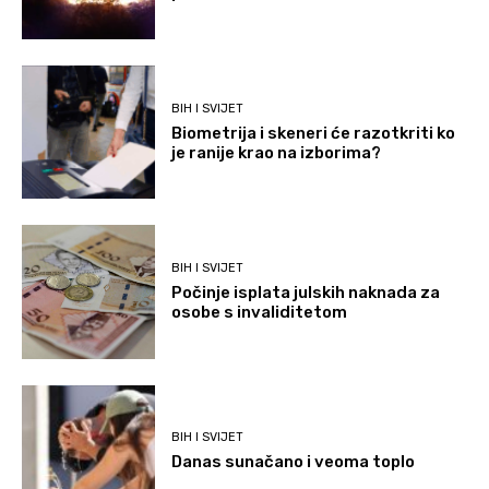
BIH I SVIJET
Biometrija i skeneri će razotkriti ko
je ranije krao na izborima?
BIH I SVIJET
Počinje isplata julskih naknada za
osobe s invaliditetom
BIH I SVIJET
Danas sunačano i veoma toplo