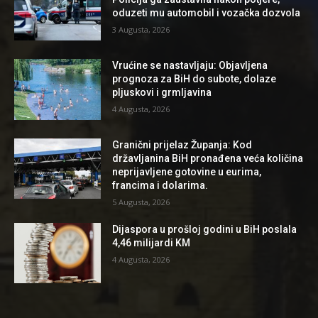
oduzeti mu automobil i vozačka dozvola
3 Augusta, 2026
Vrućine se nastavljaju: Objavljena
prognoza za BiH do subote, dolaze
pljuskovi i grmljavina
4 Augusta, 2026
Granični prijelaz Županja: Kod
državljanina BiH pronađena veća količina
neprijavljene gotovine u eurima,
francima i dolarima.
5 Augusta, 2026
Dijaspora u prošloj godini u BiH poslala
4,46 milijardi KM
4 Augusta, 2026