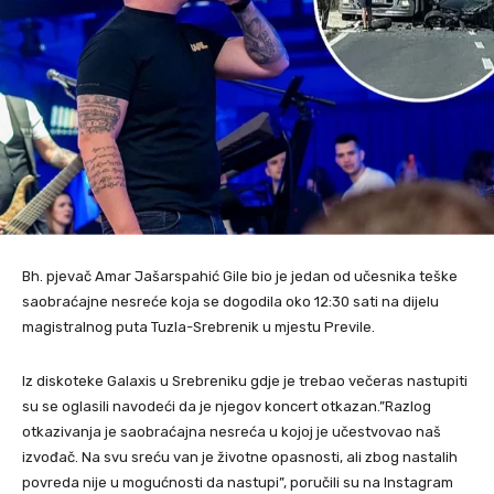
Bh. pjevač Amar Jašarspahić Gile bio je jedan od učesnika teške
saobraćajne nesreće koja se dogodila oko 12:30 sati na dijelu
magistralnog puta Tuzla-Srebrenik u mjestu Previle.
Iz diskoteke Galaxis u Srebreniku gdje je trebao večeras nastupiti
su se oglasili navodeći da je njegov koncert otkazan.”Razlog
otkazivanja je saobraćajna nesreća u kojoj je učestvovao naš
izvođač. Na svu sreću van je životne opasnosti, ali zbog nastalih
povreda nije u mogućnosti da nastupi”, poručili su na Instagram