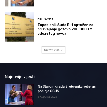
BIH I SVIJET
Zaposlenik Suda BiH optužen za
prisvajanje gotovo 200.000 KM
oduzetog novca
Učitati više
Najnovije vijesti
Na Starom gradu Srebreniku večeras
počinje OGUS
8 Augusta, 2026