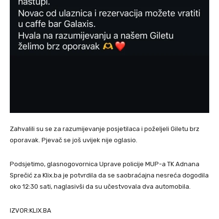
Zahvalili su se za razumijevanje posjetilaca i poželjeli Giletu brz
oporavak. Pjevač se još uvijek nije oglasio.
Podsjetimo, glasnogovornica Uprave policije MUP-a TK Adnana
Sprečić za Klix.ba je potvrdila da se saobraćajna nesreća dogodila
oko 12:30 sati, naglasivši da su učestvovala dva automobila.
IZVOR:KLIX.BA