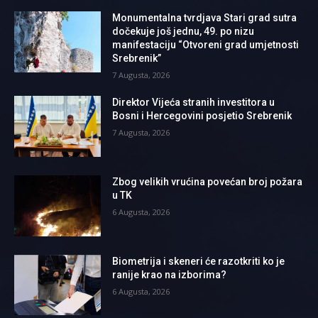
Monumentalna tvrdjava Stari grad sutra
dočekuje još jednu, 49. po nizu
manifestaciju “Otvoreni grad umjetnosti
Srebrenik”
7 Augusta, 2026
Direktor Vijeća stranih investitora u
Bosni i Hercegovini posjetio Srebrenik
7 Augusta, 2026
Zbog velikih vrućina povećan broj požara
u TK
6 Augusta, 2026
Biometrija i skeneri će razotkriti ko je
ranije krao na izborima?
6 Augusta, 2026