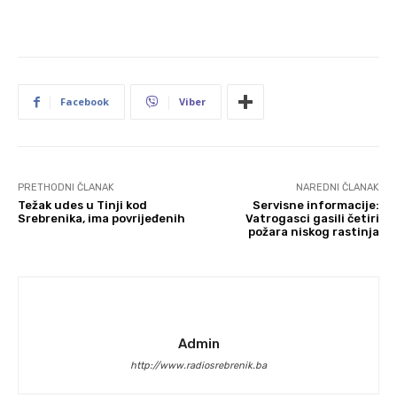
Facebook
Viber
PRETHODNI ČLANAK
NAREDNI ČLANAK
Težak udes u Tinji kod
Servisne informacije:
Srebrenika, ima povrijeđenih
Vatrogasci gasili četiri
požara niskog rastinja
Admin
http://www.radiosrebrenik.ba