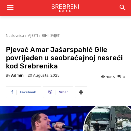
SREBRENI
RADIO
Naslovnica
VIJESTI
BIH I SVIJET
Pjevač Amar Jašarspahić Gile
povrijeđen u saobraćajnoj nesreći
kod Srebrenika
By
Admin
20 Augusta, 2025
1086
0
Facebook
Viber