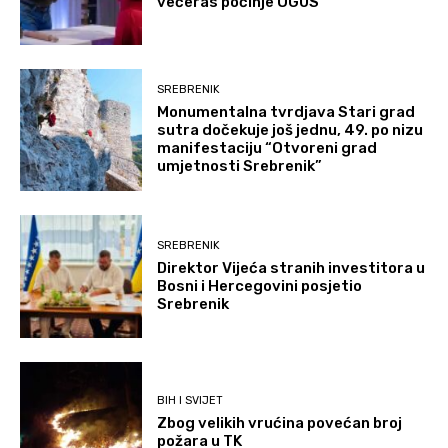
večeras počinje OGUS
SREBRENIK
Monumentalna tvrdjava Stari grad
sutra dočekuje još jednu, 49. po nizu
manifestaciju “Otvoreni grad
umjetnosti Srebrenik”
SREBRENIK
Direktor Vijeća stranih investitora u
Bosni i Hercegovini posjetio
Srebrenik
BIH I SVIJET
Zbog velikih vrućina povećan broj
požara u TK