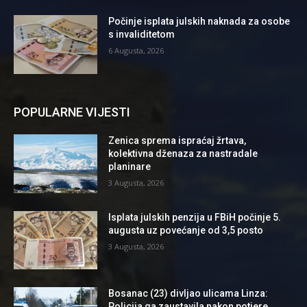
Počinje isplata julskih naknada za osobe
s invaliditetom
6 Augusta, 2026
POPULARNE VIJESTI
Zenica sprema ispraćaj žrtava,
kolektivna dženaza za nastradale
planinare
3 Augusta, 2026
Isplata julskih penzija u FBiH počinje 5.
augusta uz povećanje od 3,5 posto
3 Augusta, 2026
Bosanac (23) divljao ulicama Linza:
Policija ga zaustavila nakon potjere,