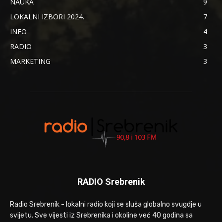
NAUKA
9
LOKALNI IZBORI 2024.
7
INFO
4
RADIO
3
MARKETING
3
RADIO Srebrenik
Radio Srebrenik - lokalni radio koji se sluša globalno svugdje u
svijetu. Sve vijesti iz Srebrenika i okoline već 40 godina sa