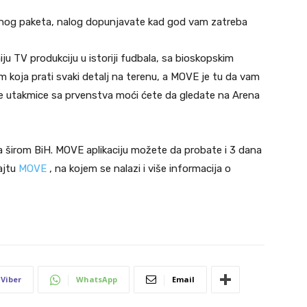
rtnog paketa, nalog dopunjavate kad god vam zatreba
u TV produkciju u istoriji fudbala, sa bioskopskim
 koja prati svaki detalj na terenu, a MOVE je tu da vam
ve utakmice sa prvenstva moći ćete da gledate na Arena
a širom BiH. MOVE aplikaciju možete da probate i 3 dana
ajtu
MOVE
, na kojem se nalazi i više informacija o
Viber
WhatsApp
Email