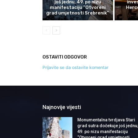
još jednu, 49. po nizu
inves
manifestaciju “Otvoreni
Herce
grad umjetnosti Srebrenik”
OSTAVITI ODGOVOR
Prijavite se da ostavite komentar
Najnovije vijesti
Monumentalna tvrdjava Stari
grad sutra dočekuje još jednu
49. po nizu manifestaciju
“Otvoreni grad umjetnosti