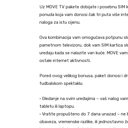
Uz MOVE TV pakete dobijate i posebnu SIM kar
ponuda koja vam donosi čak tri puta više int
naloga za istu cijenu.
Ova kombinacija vam omogućava potpunu slo
pametnom televizoru, dok vam SIM kartica slu
uređaju kada se nalazite van kuće. MOVE vam 
ostale internet aktivnosti.
Pored ovog velikog bonusa, paket donosi i d
fudbalskom spektaklu:
• Gledanje na svim uređajima – vaš nalog va
tabletu ili laptopu.
• Vratite propušteno do 7 dana unazad – ne 
obaveza, vremenske razlike, ili jednostavno že