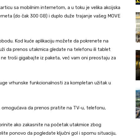
ticu sa mobilnim internetom, a u toku je velika akcijska
erneta (do čak 300 GB) i duplo duže trajanje vašeg MOVE
bodu. Kod kuće aplikaciju možete da pokrenete na
ži da prenos utakmica gledate na telefonu ili tablet
ne troši gigabajte iz paketa, već vam oni preostaju za
ruge vrhunske funkcionalnosti za kompletan užitak u
m omogućava da prenos pratite na TV-u, telefonu,
brinite ako zakasnite na početak utakmice zbog
lite ponovo da pogledate ključni gol i spornu situaciju,