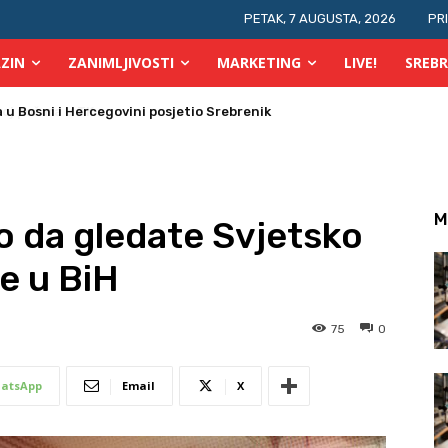
PETAK, 7 AUGUSTA, 2026
PR
ZIN
ZANIMLJIVOSTI
MARKETING
LIVE!
SREBR
 požara u TK
M
ko da gledate Svjetsko
e u BiH
75
0
atsApp
Email
X