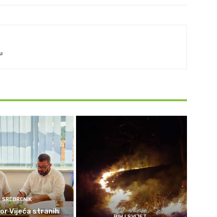
a
SREBRENIK
or Vijeća stranih
BIH I SVIJET