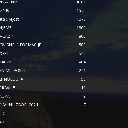
REBRENIK
4181
IZNIS
1575
tale vijesti
1370
RIJEME
1366
AGAZIN
806
ERVISNE INFORMACIJE
589
PORT
542
IHAMK
404
ANIMLJIVOSTI
241
EHNOLOGIJA
58
DRAVLJE
16
AUKA
9
OKALNI IZBORI 2024.
7
NFO
4
ADIO
3