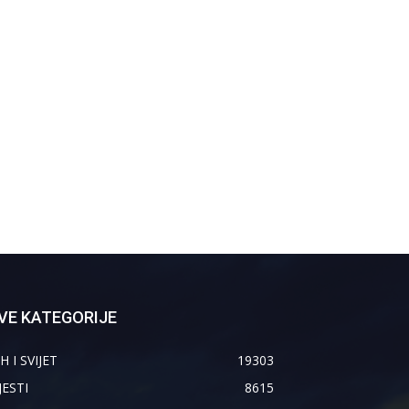
VE KATEGORIJE
H I SVIJET
19303
JESTI
8615