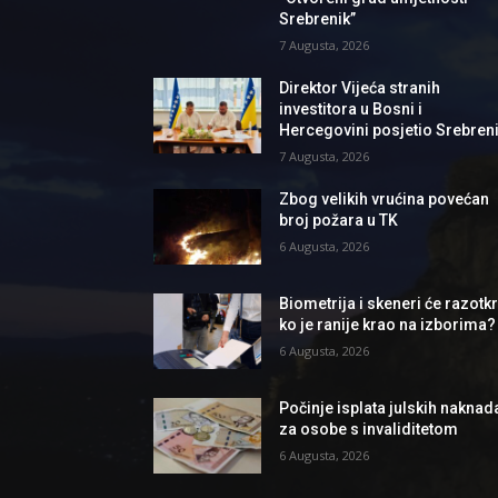
Srebrenik”
7 Augusta, 2026
Direktor Vijeća stranih
investitora u Bosni i
Hercegovini posjetio Srebren
7 Augusta, 2026
Zbog velikih vrućina povećan
broj požara u TK
6 Augusta, 2026
Biometrija i skeneri će razotkri
ko je ranije krao na izborima?
6 Augusta, 2026
Počinje isplata julskih naknad
za osobe s invaliditetom
6 Augusta, 2026