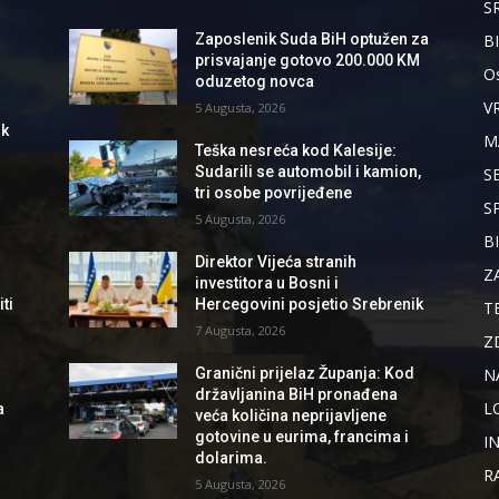
S
B
Zaposlenik Suda BiH optužen za
prisvajanje gotovo 200.000 KM
Os
oduzetog novca
V
5 Augusta, 2026
ik
M
Teška nesreća kod Kalesije:
Sudarili se automobil i kamion,
S
tri osobe povrijeđene
S
5 Augusta, 2026
B
Direktor Vijeća stranih
Z
investitora u Bosni i
ti
Hercegovini posjetio Srebrenik
T
7 Augusta, 2026
Z
N
Granični prijelaz Županja: Kod
državljanina BiH pronađena
L
a
veća količina neprijavljene
gotovine u eurima, francima i
I
dolarima.
R
5 Augusta, 2026