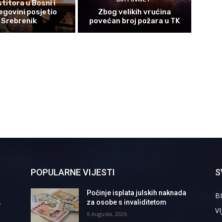
titora u Bosni i
govini posjetio
Zbog velikih vrućina
Srebrenik
povećan broj požara u TK
POPULARNE VIJESTI
S
Počinje isplata julskih naknada
BI
,
za osobe s invaliditetom
VI
6 Augusta, 2026