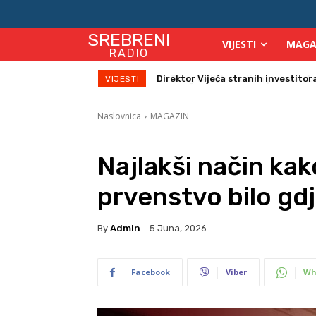
SREBRENI
VIJESTI
MAGA
RADIO
Zbog velikih vrućina povećan broj
VIJESTI
Naslovnica
MAGAZIN
Najlakši način ka
prvenstvo bilo gdj
By
Admin
5 Juna, 2026
Facebook
Viber
Wh