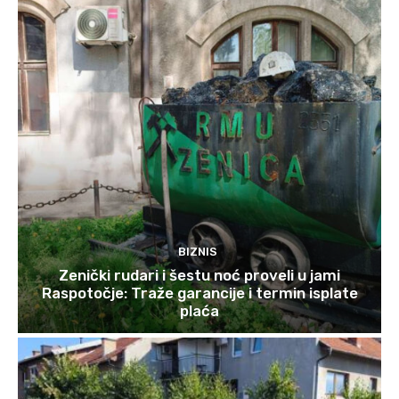
BIZNIS
Zenički rudari i šestu noć proveli u jami
Raspotočje: Traže garancije i termin isplate
plaća