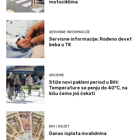
motociklima
SERVISNE INFORMACIJE
Servisne informacije: Rođeno devet
beba u TK
VRIJEME
Stiže novi pakleni period u BiH:
Temperature se penju do 40°C, na
kišu ćemo još čekati
BIH I SVIJET
Danas isplata invalidnina