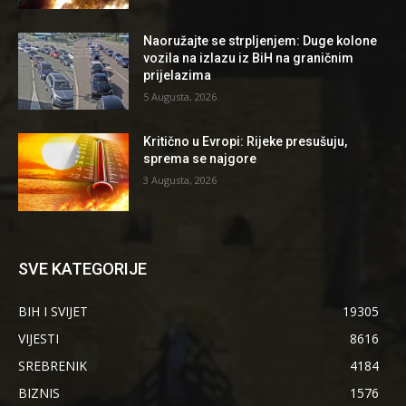
Naoružajte se strpljenjem: Duge kolone
vozila na izlazu iz BiH na graničnim
prijelazima
5 Augusta, 2026
Kritično u Evropi: Rijeke presušuju,
sprema se najgore
3 Augusta, 2026
SVE KATEGORIJE
BIH I SVIJET
19305
VIJESTI
8616
SREBRENIK
4184
BIZNIS
1576