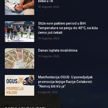
beba u TK
10 Augusta, 2026
Stiže novi pakleni period u BiH:
Temperature se penju do 40°C, na kišu
ćemo još čekati
10 Augusta, 2026
Danas isplata invalidnina
10 Augusta, 2026
Manifestacija OGUS: U ponedjeljak
promocija knjige Razije Čolaković:
“Nemoj biti k’o ja”
9 Augusta, 2026