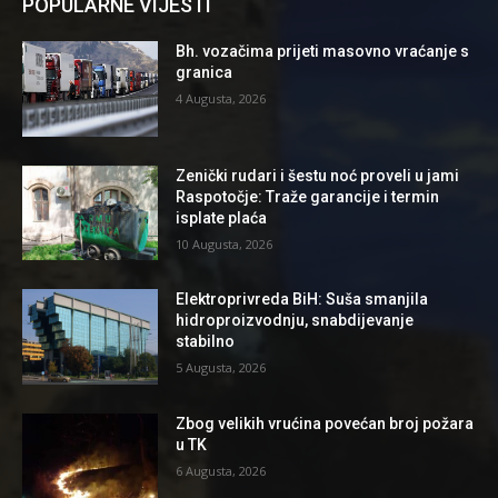
POPULARNE VIJESTI
Bh. vozačima prijeti masovno vraćanje s
granica
4 Augusta, 2026
Zenički rudari i šestu noć proveli u jami
Raspotočje: Traže garancije i termin
isplate plaća
10 Augusta, 2026
Elektroprivreda BiH: Suša smanjila
hidroproizvodnju, snabdijevanje
stabilno
5 Augusta, 2026
Zbog velikih vrućina povećan broj požara
u TK
6 Augusta, 2026