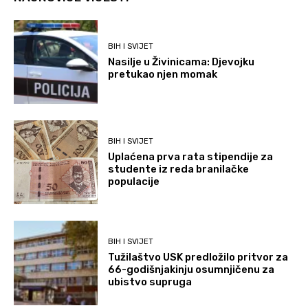
BIH I SVIJET
Nasilje u Živinicama: Djevojku
pretukao njen momak
BIH I SVIJET
Uplaćena prva rata stipendije za
studente iz reda branilačke
populacije
BIH I SVIJET
Tužilaštvo USK predložilo pritvor za
66-godišnjakinju osumnjičenu za
ubistvo supruga