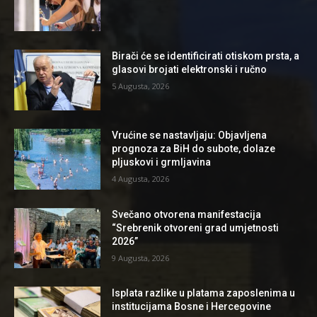
Birači će se identificirati otiskom prsta, a
glasovi brojati elektronski i ručno
5 Augusta, 2026
Vrućine se nastavljaju: Objavljena
prognoza za BiH do subote, dolaze
pljuskovi i grmljavina
4 Augusta, 2026
Svečano otvorena manifestacija
“Srebrenik otvoreni grad umjetnosti
2026”
9 Augusta, 2026
Isplata razlike u platama zaposlenima u
institucijama Bosne i Hercegovine