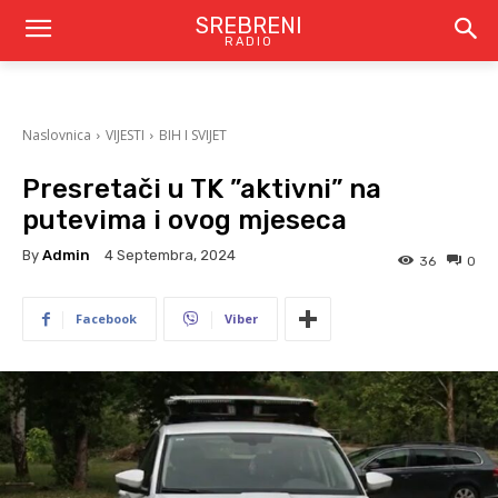
SREBRENI
RADIO
Naslovnica
VIJESTI
BIH I SVIJET
Presretači u TK ”aktivni” na
putevima i ovog mjeseca
By
Admin
4 Septembra, 2024
36
0
Facebook
Viber