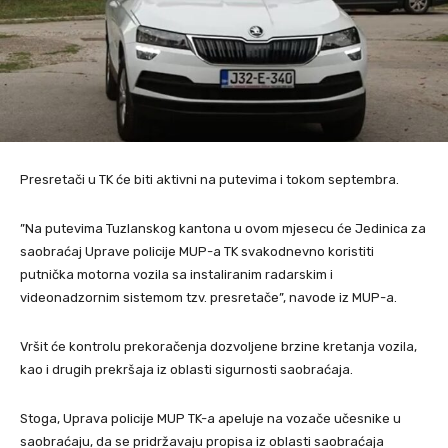
Presretači u TK će biti aktivni na putevima i tokom septembra.
”Na putevima Tuzlanskog kantona u ovom mjesecu će Jedinica za
saobraćaj Uprave policije MUP-a TK svakodnevno koristiti
putnička motorna vozila sa instaliranim radarskim i
videonadzornim sistemom tzv. presretače”, navode iz MUP-a.
Vršit će kontrolu prekoračenja dozvoljene brzine kretanja vozila,
kao i drugih prekršaja iz oblasti sigurnosti saobraćaja.
Stoga, Uprava policije MUP TK-a apeluje na vozače učesnike u
saobraćaju, da se pridržavaju propisa iz oblasti saobraćaja