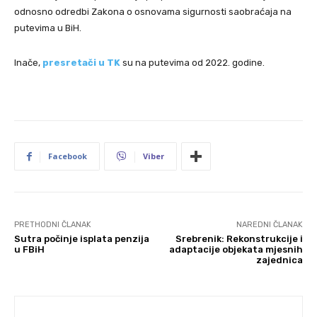
odnosno odredbi Zakona o osnovama sigurnosti saobraćaja na
putevima u BiH.
Inače,
presretači u TK
su na putevima od 2022. godine.
Facebook
Viber
PRETHODNI ČLANAK
NAREDNI ČLANAK
Sutra počinje isplata penzija
Srebrenik: Rekonstrukcije i
u FBiH
adaptacije objekata mjesnih
zajednica