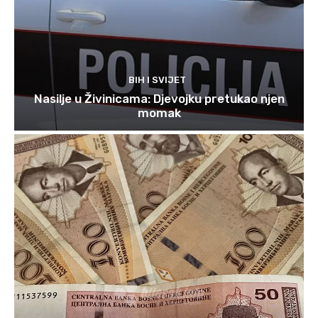
BIH I SVIJET
Nasilje u Živinicama: Djevojku pretukao njen
momak