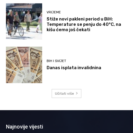
VRIJEME
Stiže novi pakleni period u BiH:
Temperature se penju do 40°C, na
kišu ćemo još čekati
BIH I SVIJET
Danas isplata invalidnina
Učitati više
Najnovije vijesti