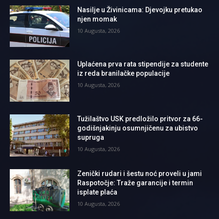
Nasilje u Živinicama: Djevojku pretukao
njen momak
10 Augusta, 2026
Uplaćena prva rata stipendije za studente
iz reda branilačke populacije
10 Augusta, 2026
Tužilaštvo USK predložilo pritvor za 66-
godišnjakinju osumnjičenu za ubistvo
supruga
10 Augusta, 2026
Zenički rudari i šestu noć proveli u jami
Raspotočje: Traže garancije i termin
isplate plaća
10 Augusta, 2026