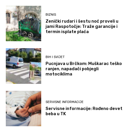
BIZNIS
Zenički rudari i šestu noć proveli u
jami Raspotočje: Traže garancije i
termin isplate plaća
BIH I SVIJET
Pucnjava u Brčkom: Muškarac teško
ranjen, napadači pobjegli
motociklima
SERVISNE INFORMACIJE
Servisne informacije: Rođeno devet
beba u TK