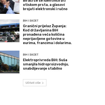
Birači će se identificirati
otiskom prsta, a glasovi
brojati elektronski i ručno
BIH I SVIJET
Granični prijelaz Županja:
Kod državljanina BiH
pronađena veća količina
neprijavljene gotovine u
eurima, francima i dolarima.
BIH I SVIJET
Elektroprivreda BiH: Suša
smanjila hidroproizvodnju,
snabdijevanje stabilno
Učitati više