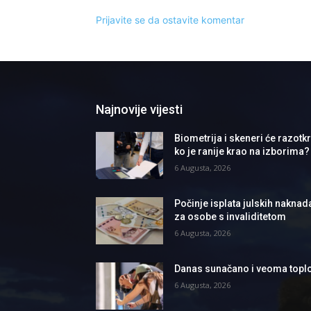
Prijavite se da ostavite komentar
Najnovije vijesti
Biometrija i skeneri će razotkri
ko je ranije krao na izborima?
6 Augusta, 2026
Počinje isplata julskih naknad
za osobe s invaliditetom
6 Augusta, 2026
Danas sunačano i veoma topl
6 Augusta, 2026