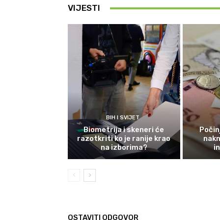
VIJESTI
BIH I SVIJET
Biometrija i skeneri će
Počinj
razotkriti ko je ranije krao
nakn
na izborima?
i
OSTAVITI ODGOVOR