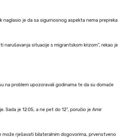
ak naglasio je da sa sigurnosnog aspekta nema prepreka
ti narušavanja situacije s migrantskom krizom”, rekao je
 su na problem upozoravali godinama te da su domaće
je. Sada je 12:05, a ne pet do 12”, poručio je Amir
nje može rješavati bilateralnim dogovorima, prvenstveno