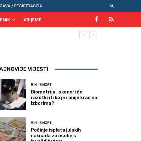
IJAVA / REGISTRACIJA
ENIK
VRIJEME
AJNOVIJE VIJESTI
BIH I SVIJET
Biometrija i skeneri će
razotkriti ko je ranije krao na
izborima?
BIH I SVIJET
Počinje isplata julskih
naknada za osobe s