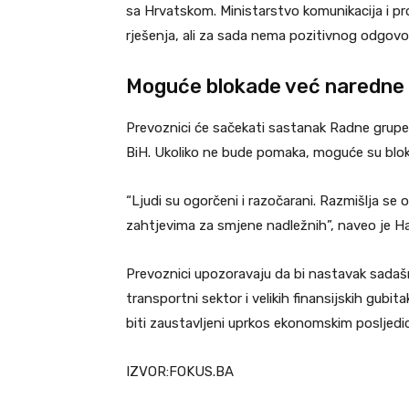
sa Hrvatskom. Ministarstvo komunikacija i pro
rješenja, ali za sada nema pozitivnog odgovo
Moguće blokade već naredne
Prevoznici će sačekati sastanak Radne grupe
BiH. Ukoliko ne bude pomaka, moguće su blo
“Ljudi su ogorčeni i razočarani. Razmišlja se o
zahtjevima za smjene nadležnih”, naveo je Ha
Prevoznici upozoravaju da bi nastavak sadaš
transportni sektor i velikih finansijskih gubi
biti zaustavljeni uprkos ekonomskim posljedi
IZVOR:FOKUS.BA