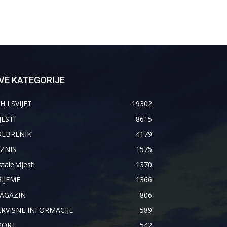
VE KATEGORIJE
H I SVIJET
19302
JESTI
8615
REBRENIK
4179
IZNIS
1575
tale vijesti
1370
RIJEME
1366
AGAZIN
806
ERVISNE INFORMACIJE
589
PORT
542