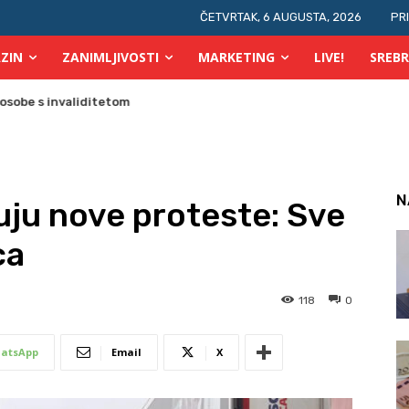
ČETVRTAK, 6 AUGUSTA, 2026
PR
ZIN
ZANIMLJIVOSTI
MARKETING
LIVE!
SREBR
N
uju nove proteste: Sve
ca
118
0
atsApp
Email
X