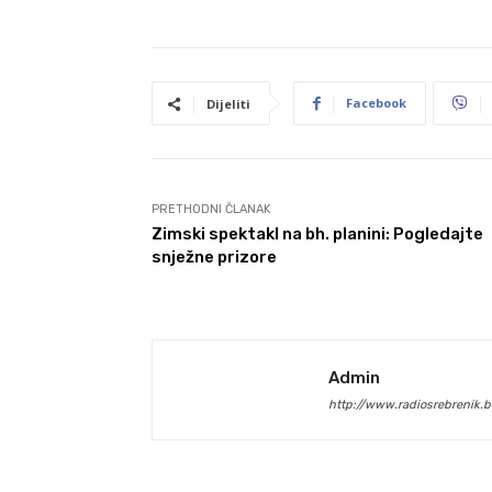
Facebook
Dijeliti
PRETHODNI ČLANAK
Zimski spektakl na bh. planini: Pogledajte
snježne prizore
Admin
http://www.radiosrebrenik.b