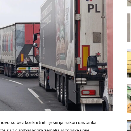
onovo su bez konkretnih rješenja nakon sastanka
rte sa 17 ambasadora zemalja Evropske unije.