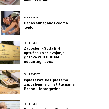
invaliditetom
BIH I SVIJET
Danas sunačano i veoma
toplo
BIH I SVIJET
Zaposlenik Suda BiH
optužen za prisvajanje
gotovo 200.000 KM
oduzetog novca
BIH I SVIJET
Isplata razlike u platama
zaposlenima u institucijama
Bosne i Hercegovine
BIH I SVIJET