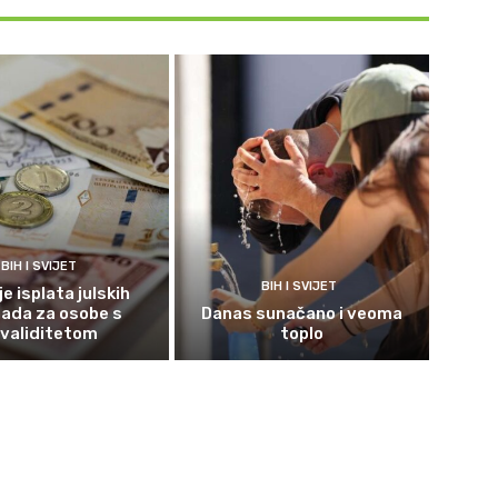
BIH I SVIJET
BIH I SVIJET
e isplata julskih
ada za osobe s
Danas sunačano i veoma
nvaliditetom
toplo