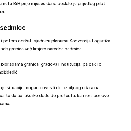
meta BiH prije mjesec dana poslalo je prijedlog pilot-
ra.
 sedmice
 i potom održati sjednicu plenuma Konzorcija Logistika
kade granica već krajem naredne sedmice.
 blokadama granica, gradova i institucija, pa čak i o
džidedić.
nje situacije mogao dovesti do ozbiljnog udara na
taka, te da će, ukoliko dođe do protesta, kamioni ponovo
cama.