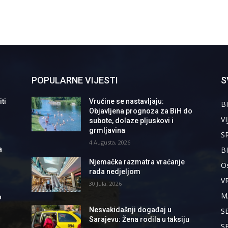
POPULARNE VIJESTI
S
ti
Vrućine se nastavljaju:
BI
Objavljena prognoza za BiH do
VI
subote, dolaze pljuskovi i
grmljavina
S
4 Augusta, 2026
B
a
Njemačka razmatra vraćanje
Os
rada nedjeljom
V
30 Jula, 2026
M
o
Nesvakidašnji događaj u
S
Sarajevu: Žena rodila u taksiju
S