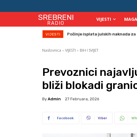
SREBRENI
VIJESTI
MAGA
RADIO
Danas sunačano i veoma toplo
VIJESTI
Naslovnica
VIJESTI
BIH I SVIJET
Prevoznici najavlj
bliži blokadi grani
By
Admin
27 Februara, 2026
Facebook
Viber
Wh