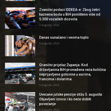
Zvanični podaci IDDEEA-e: Zbog četiri
kaznena boda u BiH poništeno više od
5.300 vozačkih dozvola
3 Augusta, 2026
Danas sunačano i veoma toplo
6 Augusta, 2026
Granični prijelaz Županja: Kod
državljanina BiH pronađena veća količina
neprijavljene gotovine u eurima,
francima i dolarima.
5 Augusta, 2026
Uvećane julske penzije stižu 5. augusta:
Objavljeni iznosi i ko neće dobiti
povećanje
3 Augusta, 2026