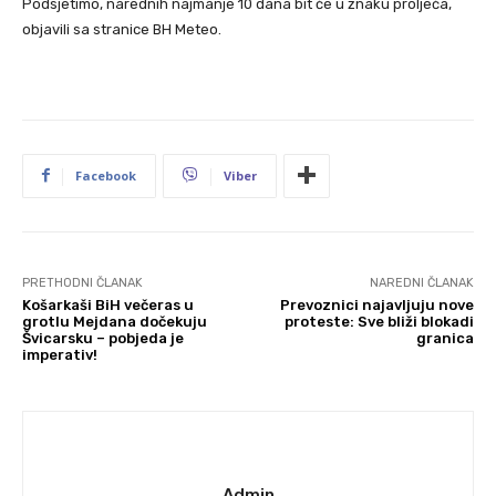
Podsjetimo, narednih najmanje 10 dana bit će u znaku proljeća,
objavili sa stranice BH Meteo.
Facebook
Viber
PRETHODNI ČLANAK
NAREDNI ČLANAK
Košarkaši BiH večeras u
Prevoznici najavljuju nove
grotlu Mejdana dočekuju
proteste: Sve bliži blokadi
Švicarsku – pobjeda je
granica
imperativ!
Admin