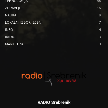
TEHNOLOGIJA
58
ZDRAVLJE
16
NAUKA
9
LOKALNI IZBORI 2024.
7
INFO
4
RADIO
3
MARKETING
3
RADIO Srebrenik