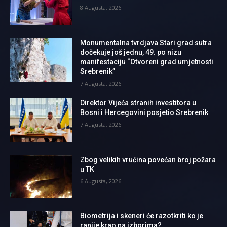
8 Augusta, 2026
Monumentalna tvrdjava Stari grad sutra
dočekuje još jednu, 49. po nizu
manifestaciju “Otvoreni grad umjetnosti
Srebrenik”
7 Augusta, 2026
Direktor Vijeća stranih investitora u
Bosni i Hercegovini posjetio Srebrenik
7 Augusta, 2026
Zbog velikih vrućina povećan broj požara
u TK
6 Augusta, 2026
Biometrija i skeneri će razotkriti ko je
ranije krao na izborima?