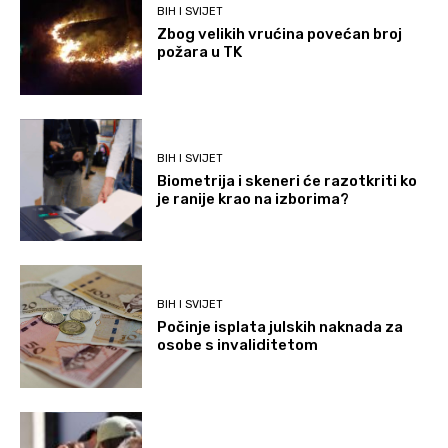
BIH I SVIJET
Zbog velikih vrućina povećan broj
požara u TK
BIH I SVIJET
Biometrija i skeneri će razotkriti ko
je ranije krao na izborima?
BIH I SVIJET
Počinje isplata julskih naknada za
osobe s invaliditetom