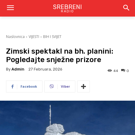
SREBRENI
RADIO
Naslovnica
VIJESTI
BIH I SVIJET
Zimski spektakl na bh. planini:
Pogledajte snježne prizore
By
Admin
27 Februara, 2026
44
0
Facebook
Viber