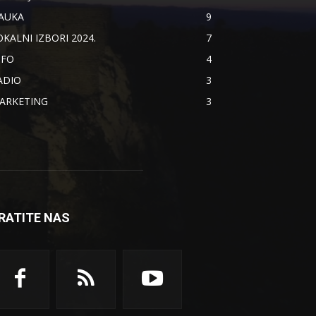
AUKA
9
OKALNI IZBORI 2024.
7
NFO
4
ADIO
3
ARKETING
3
RATITE NAS