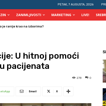
PETAK, 7 AUGUSTA, 2026
PR
ZIN
ZANIMLJIVOSTI
MARKETING
LIVE!
SREBR
 osobe s invaliditetom
S
ije: U hitnoj pomoći
u pacijenata
278
0
atsApp
Email
X