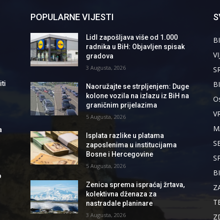
POPULARNE VIJESTI
S
Lidl zapošljava više od 1.000
BI
radnika u BiH: Objavljen spisak
VI
gradova
3 Augusta, 2026
S
B
ti
Naoružajte se strpljenjem: Duge
kolone vozila na izlazu iz BiH na
Os
graničnim prijelazima
V
5 Augusta, 2026
M
a
Isplata razlike u platama
S
zaposlenima u institucijama
Bosne i Hercegovine
S
5 Augusta, 2026
B
o
Zenica sprema ispraćaj žrtava,
Z
kolektivna dženaza za
T
nastradale planinare
3 Augusta, 2026
Z