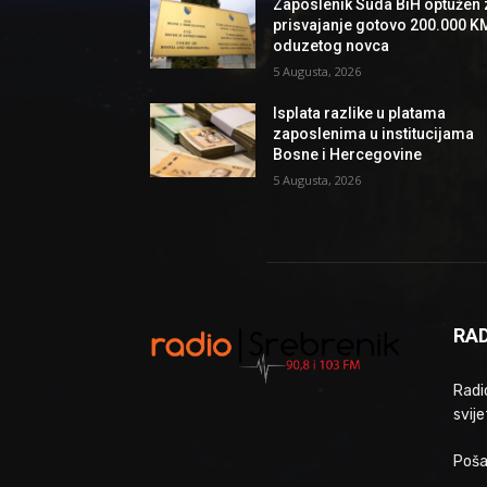
Zaposlenik Suda BiH optužen 
prisvajanje gotovo 200.000 K
oduzetog novca
5 Augusta, 2026
Isplata razlike u platama
zaposlenima u institucijama
Bosne i Hercegovine
5 Augusta, 2026
RAD
Radio
svije
Poša