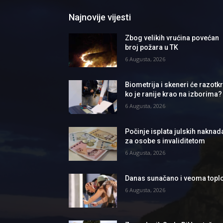
Najnovije vijesti
Zbog velikih vrućina povećan
broj požara u TK
6 Augusta, 2026
Biometrija i skeneri će razotkri
ko je ranije krao na izborima?
6 Augusta, 2026
Počinje isplata julskih naknad
za osobe s invaliditetom
6 Augusta, 2026
Danas sunačano i veoma topl
6 Augusta, 2026