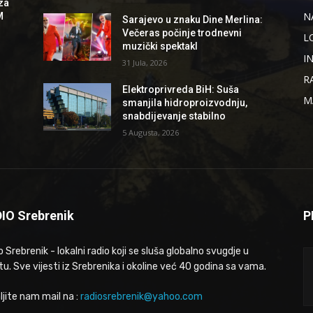
za
N
M
Sarajevo u znaku Dine Merlina:
Večeras počinje trodnevni
L
muzički spektakl
I
31 Jula, 2026
R
Elektroprivreda BiH: Suša
M
smanjila hidroproizvodnju,
snabdijevanje stabilno
5 Augusta, 2026
IO Srebrenik
P
 Srebrenik - lokalni radio koji se sluša globalno svugdje u
tu. Sve vijesti iz Srebrenika i okoline već 40 godina sa vama.
ljite nam mail na :
radiosrebrenik@yahoo.com