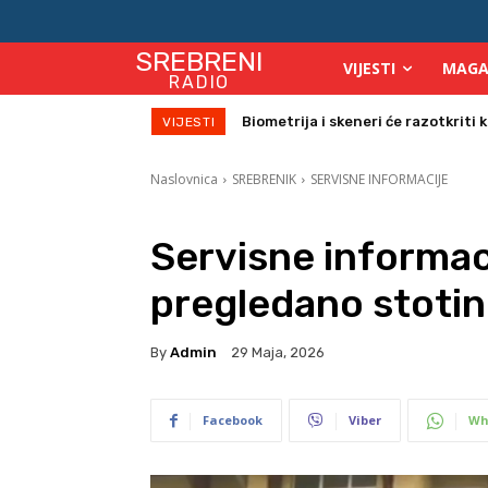
SREBRENI
VIJESTI
MAGA
RADIO
Počinje isplata julskih naknada za
VIJESTI
Naslovnica
SREBRENIK
SERVISNE INFORMACIJE
Servisne informac
pregledano stotin
By
Admin
29 Maja, 2026
Facebook
Viber
Wh