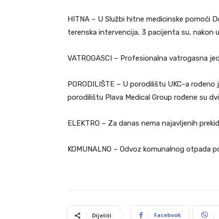
HITNA – U Službi hitne medicinske pomoći Dom
terenska intervencija, 3 pacijenta su, nakon
VATROGASCI – Profesionalna vatrogasna jedini
PORODILIŠTE – U porodilištu UKC-a rođeno je
porodilištu Plava Medical Group rođene su dvij
ELEKTRO – Za danas nema najavljenih prekida 
KOMUNALNO – Odvoz komunalnog otpada po ve
Facebook
Dijeliti