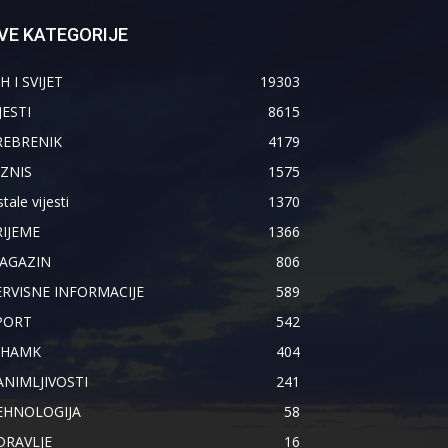
VE KATEGORIJE
H I SVIJET
19303
JESTI
8615
REBRENIK
4179
IZNIS
1575
tale vijesti
1370
RIJEME
1366
AGAZIN
806
ERVISNE INFORMACIJE
589
PORT
542
IHAMK
404
ANIMLJIVOSTI
241
EHNOLOGIJA
58
DRAVLJE
16