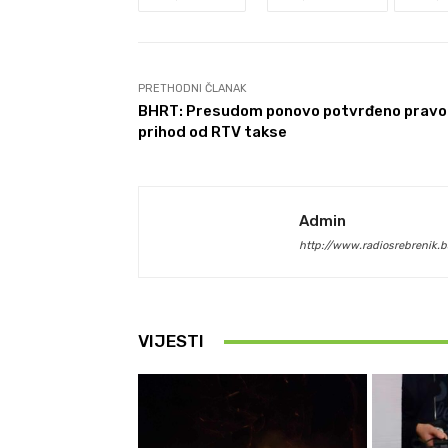
PRETHODNI ČLANAK
BHRT: Presudom ponovo potvrđeno pravo
prihod od RTV takse
Admin
http://www.radiosrebrenik.b
VIJESTI