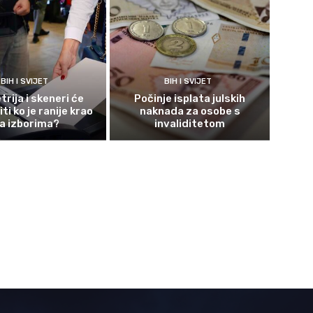
BIH I SVIJET
BIH I SVIJET
rija i skeneri će
Počinje isplata julskih
ti ko je ranije krao
naknada za osobe s
a izborima?
invaliditetom