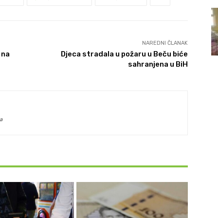
NAREDNI ČLANAK
 na
Djeca stradala u požaru u Beču biće
sahranjena u BiH
a