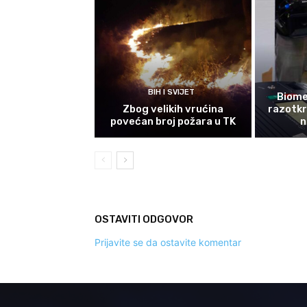
BIH I SVIJET
Biomet
Zbog velikih vrućina
razotkri
povećan broj požara u TK
n
OSTAVITI ODGOVOR
Prijavite se da ostavite komentar