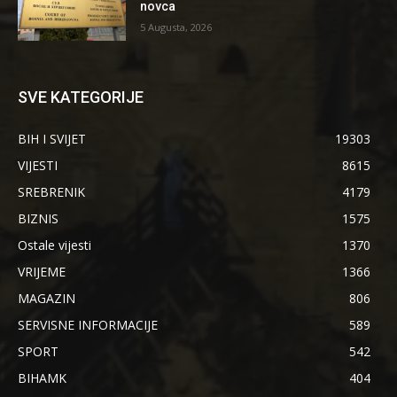
novca
5 Augusta, 2026
SVE KATEGORIJE
BIH I SVIJET
19303
VIJESTI
8615
SREBRENIK
4179
BIZNIS
1575
Ostale vijesti
1370
VRIJEME
1366
MAGAZIN
806
SERVISNE INFORMACIJE
589
SPORT
542
BIHAMK
404