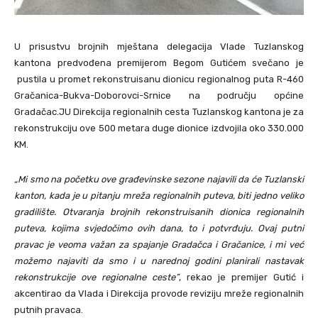
U prisustvu brojnih mještana delegacija Vlade Tuzlanskog
kantona predvođena premijerom Begom Gutićem svečano je
pustila u promet rekonstruisanu dionicu regionalnog puta R-460
Gračanica-Bukva-Doborovci-Srnice na području općine
Gradačac.JU Direkcija regionalnih cesta Tuzlanskog kantona je za
rekonstrukciju ove 500 metara duge dionice izdvojila oko 330.000
KM.
„Mi smo na početku ove građevinske sezone najavili da će Tuzlanski
kanton, kada je u pitanju mreža regionalnih puteva, biti jedno veliko
gradilište. Otvaranja brojnih rekonstruisanih dionica regionalnih
puteva, kojima svjedočimo ovih dana, to i potvrđuju. Ovaj putni
pravac je veoma važan za spajanje Gradačca i Gračanice, i mi već
možemo najaviti da smo i u narednoj godini planirali nastavak
rekonstrukcije ove regionalne ceste”
, rekao je premijer Gutić i
akcentirao da Vlada i Direkcija provode reviziju mreže regionalnih
putnih pravaca.