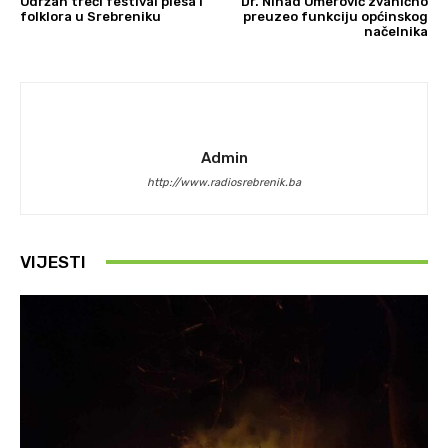
Održan treći festival plesa i
Dr. Nihad Omerović zvanično
folklora u Srebreniku
preuzeo funkciju općinskog
načelnika
Admin
http://www.radiosrebrenik.ba
VIJESTI