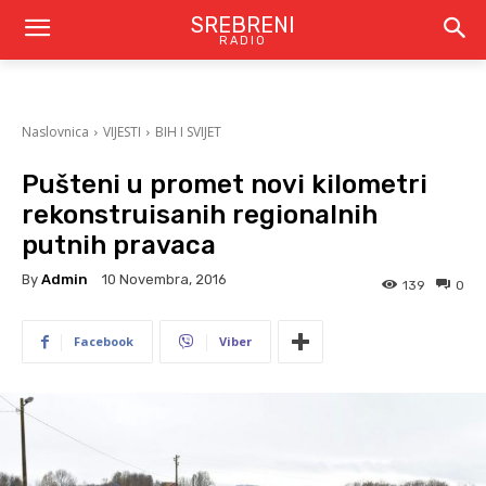
SREBRENI
RADIO
Naslovnica
VIJESTI
BIH I SVIJET
Pušteni u promet novi kilometri
rekonstruisanih regionalnih
putnih pravaca
By
Admin
10 Novembra, 2016
139
0
Facebook
Viber