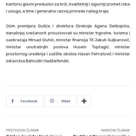
kantonu glavni preduslov za brži, kvalitetniji i sigurniji promet roba
i usluga, a time i generalno razvoj privrede našeg kraja.
Osim premijera Gutića i direktora Direkcije Agana Delibajrića,
današnjoj svečanosti prisustvovali su ministar trgovine, turizma i
saobraćaja Mirsad Gluhić, ministar finansija TK Jakub Suljkanović,
ministar unutrašnjih poslova Husein Topčagić, ministar
prostornog uređenja i zaštite okolice Hasan Fehratović i ministar
zdravstva Bahrudin Hadžiefendić.
Facebook
Viber
PRETHODNI ČLANAK
NAREDNI ČLANAK