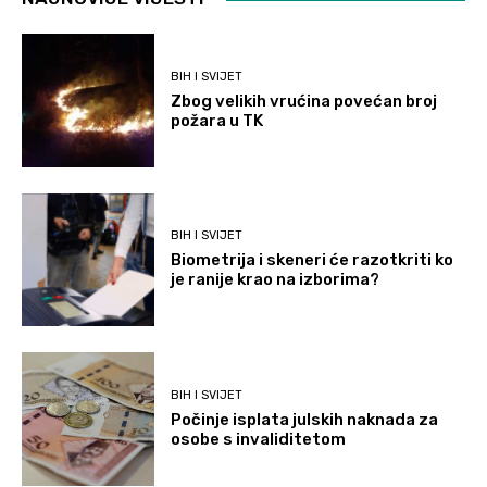
BIH I SVIJET
Zbog velikih vrućina povećan broj
požara u TK
BIH I SVIJET
Biometrija i skeneri će razotkriti ko
je ranije krao na izborima?
BIH I SVIJET
Počinje isplata julskih naknada za
osobe s invaliditetom