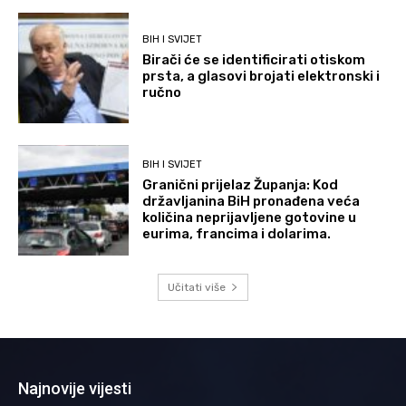
BIH I SVIJET
Birači će se identificirati otiskom
prsta, a glasovi brojati elektronski i
ručno
BIH I SVIJET
Granični prijelaz Županja: Kod
državljanina BiH pronađena veća
količina neprijavljene gotovine u
eurima, francima i dolarima.
Učitati više
Najnovije vijesti