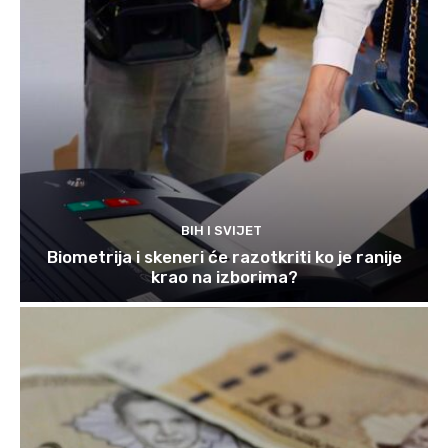
BIH I SVIJET
Biometrija i skeneri će razotkriti ko je ranije
krao na izborima?