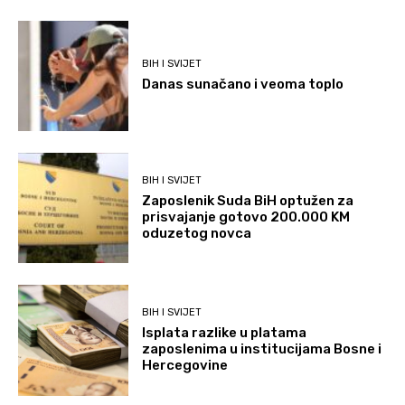
BIH I SVIJET
Danas sunačano i veoma toplo
BIH I SVIJET
Zaposlenik Suda BiH optužen za
prisvajanje gotovo 200.000 KM
oduzetog novca
BIH I SVIJET
Isplata razlike u platama
zaposlenima u institucijama Bosne i
Hercegovine