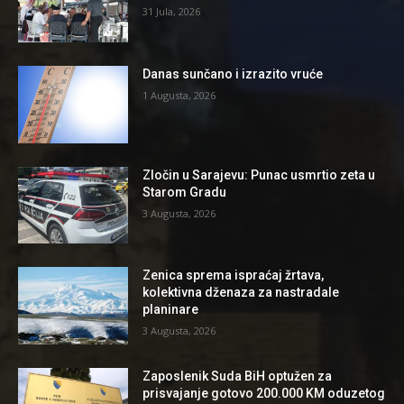
31 Jula, 2026
Danas sunčano i izrazito vruće
1 Augusta, 2026
Zločin u Sarajevu: Punac usmrtio zeta u
Starom Gradu
3 Augusta, 2026
Zenica sprema ispraćaj žrtava,
kolektivna dženaza za nastradale
planinare
3 Augusta, 2026
Zaposlenik Suda BiH optužen za
prisvajanje gotovo 200.000 KM oduzetog