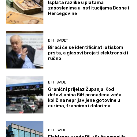
Isplata razlike u platama
zaposlenima u institucijama Bosne i
Hercegovine
BIH I SVIJET
Birači će se identificirati otiskom
prsta, a glasovi brojati elektronski i
ručno
BIH I SVIJET
Granični prijelaz Županja: Kod
državljanina BiH pronađena veća
količina neprijavljene gotovine u
eurima, francima i dolarima.
BIH I SVIJET
Elektroprivreda BiH: Suša smanjila