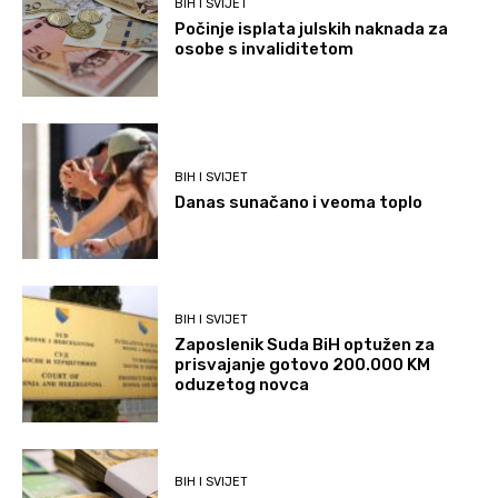
BIH I SVIJET
Počinje isplata julskih naknada za
osobe s invaliditetom
BIH I SVIJET
Danas sunačano i veoma toplo
BIH I SVIJET
Zaposlenik Suda BiH optužen za
prisvajanje gotovo 200.000 KM
oduzetog novca
BIH I SVIJET