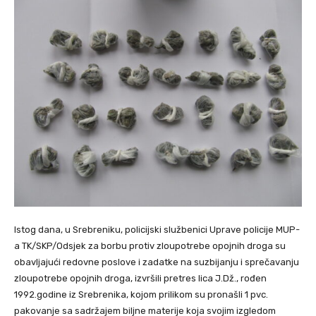
Istog dana, u Srebreniku, policijski službenici Uprave policije MUP-
a TK/SKP/Odsjek za borbu protiv zloupotrebe opojnih droga su
obavljajući redovne poslove i zadatke na suzbijanju i sprečavanju
zloupotrebe opojnih droga, izvršili pretres lica J.Dž., rođen
1992.godine iz Srebrenika, kojom prilikom su pronašli 1 pvc.
pakovanje sa sadržajem biljne materije koja svojim izgledom