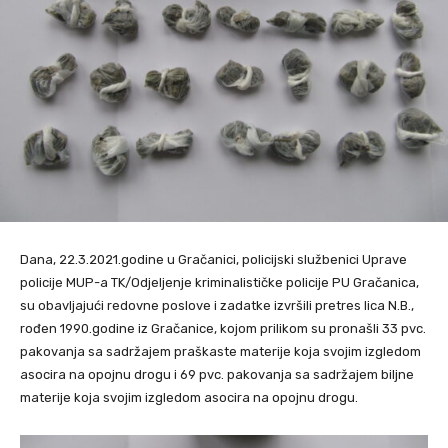
Dana, 22.3.2021.godine u Gračanici, policijski službenici Uprave
policije MUP-a TK/Odjeljenje kriminalističke policije PU Gračanica,
su obavljajući redovne poslove i zadatke izvršili pretres lica N.B.,
rođen 1990.godine iz Gračanice, kojom prilikom su pronašli 33 pvc.
pakovanja sa sadržajem praškaste materije koja svojim izgledom
asocira na opojnu drogu i 69 pvc. pakovanja sa sadržajem biljne
materije koja svojim izgledom asocira na opojnu drogu.