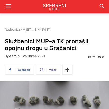
SREBRENI
RADIO
Naslovnica
VIJESTI
BIH I SVIJET
Službenici MUP-a TK pronašli
opojnu drogu u Gračanici
By
Admin
23 Marta, 2021
76
0
Facebook
Viber