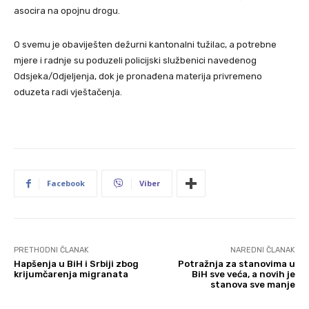
asocira na opojnu drogu.
O svemu je obaviješten dežurni kantonalni tužilac, a potrebne
mjere i radnje su poduzeli policijski službenici navedenog
Odsjeka/Odjeljenja, dok je pronađena materija privremeno
oduzeta radi vještačenja.
Facebook
Viber
PRETHODNI ČLANAK
NAREDNI ČLANAK
Hapšenja u BiH i Srbiji zbog
Potražnja za stanovima u
krijumčarenja migranata
BiH sve veća, a novih je
stanova sve manje