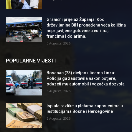
Granični prijelaz Županja: Kod
državljanina BiH pronađena veća količina
neprijavljene gotovine u eurima,
francima i dolarima.
5 Augusta, 2026
POPULARNE VIJESTI
Bosanac (23) divljao ulicama Linza:
Policija ga zaustavila nakon potjere,
oduzeti mu automobil i vozačka dozvola
3 Augusta, 2026
Isplata razlike u platama zaposlenima u
institucijama Bosne i Hercegovine
5 Augusta, 2026