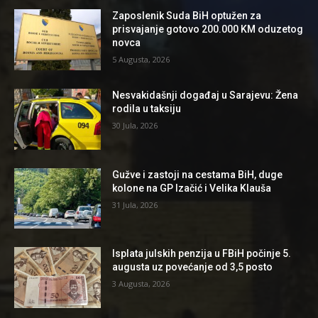
Zaposlenik Suda BiH optužen za
prisvajanje gotovo 200.000 KM oduzetog
novca
5 Augusta, 2026
Nesvakidašnji događaj u Sarajevu: Žena
rodila u taksiju
30 Jula, 2026
Gužve i zastoji na cestama BiH, duge
kolone na GP Izačić i Velika Klauša
31 Jula, 2026
Isplata julskih penzija u FBiH počinje 5.
augusta uz povećanje od 3,5 posto
3 Augusta, 2026