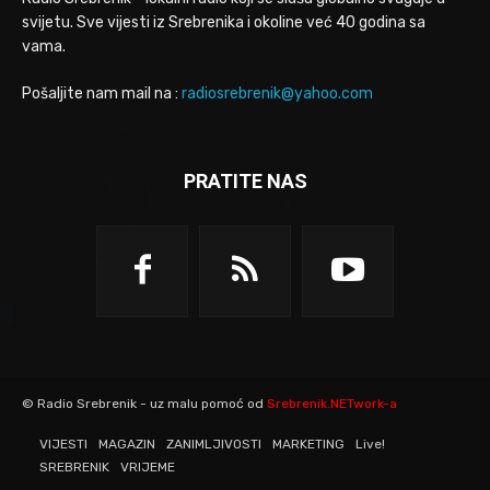
svijetu. Sve vijesti iz Srebrenika i okoline već 40 godina sa
vama.
Pošaljite nam mail na :
radiosrebrenik@yahoo.com
PRATITE NAS
© Radio Srebrenik - uz malu pomoć od
Srebrenik.NETwork-a
VIJESTI
MAGAZIN
ZANIMLJIVOSTI
MARKETING
Live!
SREBRENIK
VRIJEME