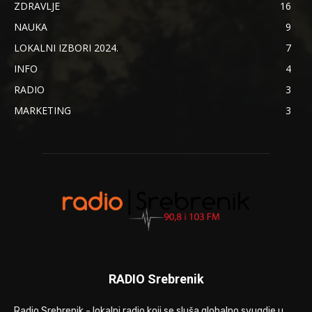
ZDRAVLJE
16
NAUKA
9
LOKALNI IZBORI 2024.
7
INFO
4
RADIO
3
MARKETING
3
RADIO Srebrenik
Radio Srebrenik - lokalni radio koji se sluša globalno svugdje u