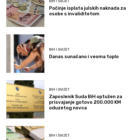
BIH I SVIJET
Počinje isplata julskih naknada za
osobe s invaliditetom
BIH I SVIJET
Danas sunačano i veoma toplo
BIH I SVIJET
Zaposlenik Suda BiH optužen za
prisvajanje gotovo 200.000 KM
oduzetog novca
BIH I SVIJET