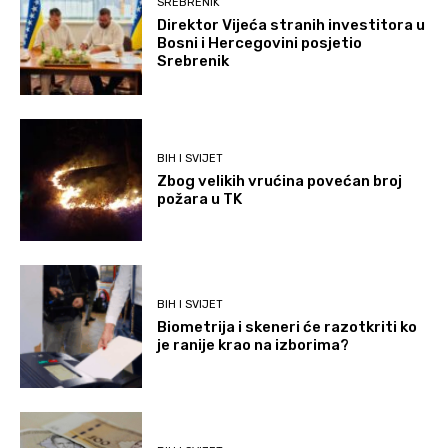
SREBRENIK
Direktor Vijeća stranih investitora u
Bosni i Hercegovini posjetio
Srebrenik
BIH I SVIJET
Zbog velikih vrućina povećan broj
požara u TK
BIH I SVIJET
Biometrija i skeneri će razotkriti ko
je ranije krao na izborima?