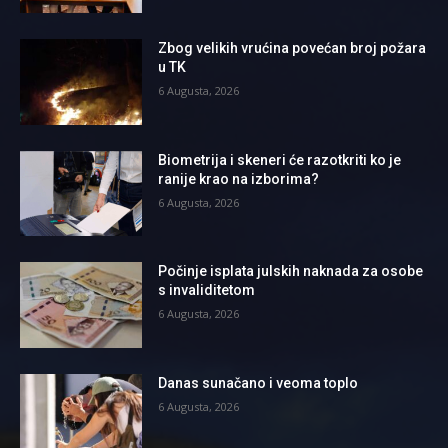
Zbog velikih vrućina povećan broj požara
u TK
6 Augusta, 2026
Biometrija i skeneri će razotkriti ko je
ranije krao na izborima?
6 Augusta, 2026
Počinje isplata julskih naknada za osobe
s invaliditetom
6 Augusta, 2026
Danas sunačano i veoma toplo
6 Augusta, 2026