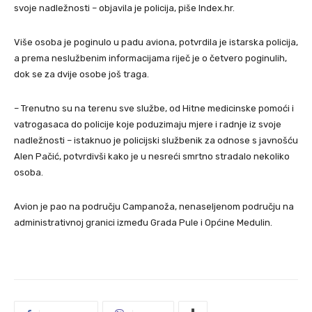
svoje nadležnosti – objavila je policija, piše Index.hr.
Više osoba je poginulo u padu aviona, potvrdila je istarska policija,
a prema neslužbenim informacijama riječ je o četvero poginulih,
dok se za dvije osobe još traga.
– Trenutno su na terenu sve službe, od Hitne medicinske pomoći i
vatrogasaca do policije koje poduzimaju mjere i radnje iz svoje
nadležnosti – istaknuo je policijski službenik za odnose s javnošću
Alen Pačić, potvrdivši kako je u nesreći smrtno stradalo nekoliko
osoba.
Avion je pao na području Campanoža, nenaseljenom području na
administrativnoj granici između Grada Pule i Općine Medulin.