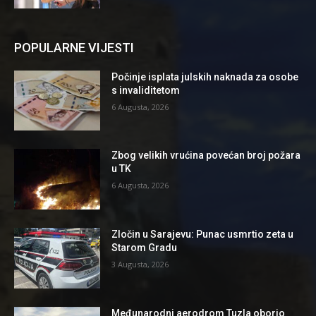
POPULARNE VIJESTI
Počinje isplata julskih naknada za osobe
s invaliditetom
6 Augusta, 2026
Zbog velikih vrućina povećan broj požara
u TK
6 Augusta, 2026
Zločin u Sarajevu: Punac usmrtio zeta u
Starom Gradu
3 Augusta, 2026
Međunarodni aerodrom Tuzla oborio