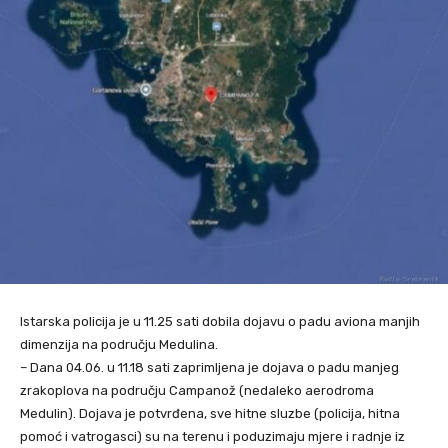
Istarska policija je u 11.25 sati dobila dojavu o padu aviona manjih
dimenzija na području Medulina.
– Dana 04.06. u 11.18 sati zaprimljena je dojava o padu manjeg
zrakoplova na području Campanož (nedaleko aerodroma
Medulin). Dojava je potvrđena, sve hitne sluzbe (policija, hitna
pomoć i vatrogasci) su na terenu i poduzimaju mjere i radnje iz