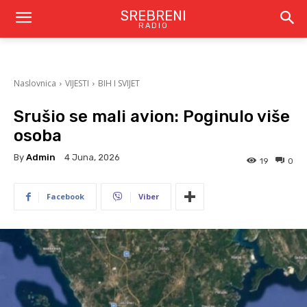
SREBRENI
RADIO
Naslovnica
VIJESTI
BIH I SVIJET
Srušio se mali avion: Poginulo više
osoba
By
Admin
4 Juna, 2026
19
0
Facebook
Viber