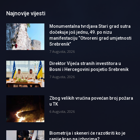
Najnovije vijesti
Monumentalna tvrdjava Stari grad sutra
dočekuje još jednu, 49. po nizu
manifestaciju “Otvoreni grad umjetnosti
Srebrenik”
7 Augusta, 2026
Direktor Vijeća stranih investitora u
Bosni i Hercegovini posjetio Srebrenik
7 Augusta, 2026
Zbog velikih vrućina povećan broj požara
u TK
6 Augusta, 2026
Biometrija i skeneri će razotkriti ko je
ranije krao na izborima?