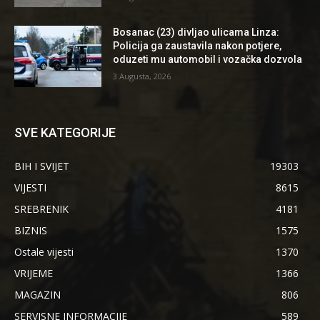
Bosanac (23) divljao ulicama Linza:
Policija ga zaustavila nakon potjere,
oduzeti mu automobil i vozačka dozvola
3 Augusta, 2026
SVE KATEGORIJE
BIH I SVIJET
19303
VIJESTI
8615
SREBRENIK
4181
BIZNIS
1575
Ostale vijesti
1370
VRIJEME
1366
MAGAZIN
806
SERVISNE INFORMACIJE
589