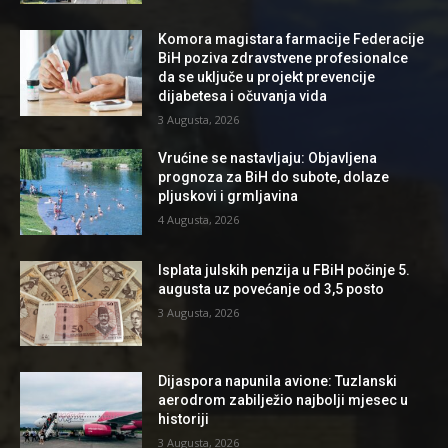
Komora magistara farmacije Federacije
BiH poziva zdravstvene profesionalce
da se uključe u projekt prevencije
dijabetesa i očuvanja vida
3 Augusta, 2026
Vrućine se nastavljaju: Objavljena
prognoza za BiH do subote, dolaze
pljuskovi i grmljavina
4 Augusta, 2026
Isplata julskih penzija u FBiH počinje 5.
augusta uz povećanje od 3,5 posto
3 Augusta, 2026
Dijaspora napunila avione: Tuzlanski
aerodrom zabilježio najbolji mjesec u
historiji
3 Augusta, 2026