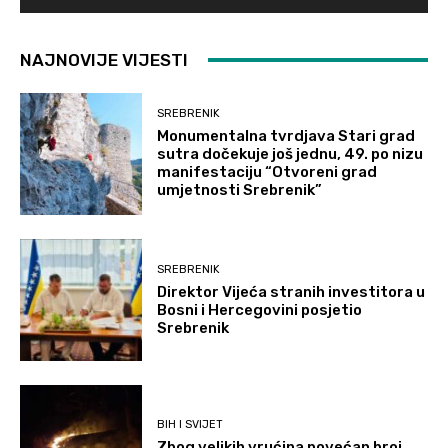
NAJNOVIJE VIJESTI
SREBRENIK
Monumentalna tvrdjava Stari grad
sutra dočekuje još jednu, 49. po nizu
manifestaciju “Otvoreni grad
umjetnosti Srebrenik”
SREBRENIK
Direktor Vijeća stranih investitora u
Bosni i Hercegovini posjetio
Srebrenik
BIH I SVIJET
Zbog velikih vrućina povećan broj