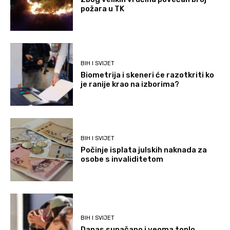
požara u TK
BIH I SVIJET
Biometrija i skeneri će razotkriti ko
je ranije krao na izborima?
BIH I SVIJET
Počinje isplata julskih naknada za
osobe s invaliditetom
BIH I SVIJET
Danas sunačano i veoma toplo