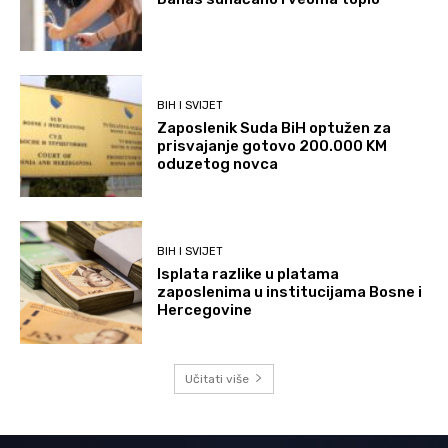
BIH I SVIJET
Zaposlenik Suda BiH optužen za
prisvajanje gotovo 200.000 KM
oduzetog novca
BIH I SVIJET
Isplata razlike u platama
zaposlenima u institucijama Bosne i
Hercegovine
Učitati više