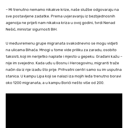
– Mi trenutno nemamo nikakve krize, naše službe odgovaraju na
sve postavljene zadatke. Prema uvjeravanju iz bezbjednosnih
agencija ne prijeti nam nikakva kriza u ovoj godini, tvrdi Nenad
Nešić, ministar sigurnosti BiH.
U međuvremenu grupe migranata svakodnevno se mogu vidjeti
na ulicama Bihaća. Mnogi u tome vide priliku za zaradu, osobito
taksisti, koji im nerijetko naplate i mjesto u gepeku. Građani kažu –
nije im svejedno. Kada uđu u Bosnu i Hercegovinu, migranti traže
način da iz nje izađu što prije. Prihvatni centri samo su im usputna
stanica. U kampu Lipa koji se nalazi iza mojih leđa trenutno boravi
oko 1200 migranata, a u kampu Borići nešto više od 200.