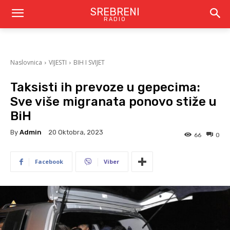
SREBRENI
RADIO
Naslovnica
VIJESTI
BIH I SVIJET
Taksisti ih prevoze u gepecima:
Sve više migranata ponovo stiže u
BiH
By
Admin
20 Oktobra, 2023
66
0
Facebook
Viber