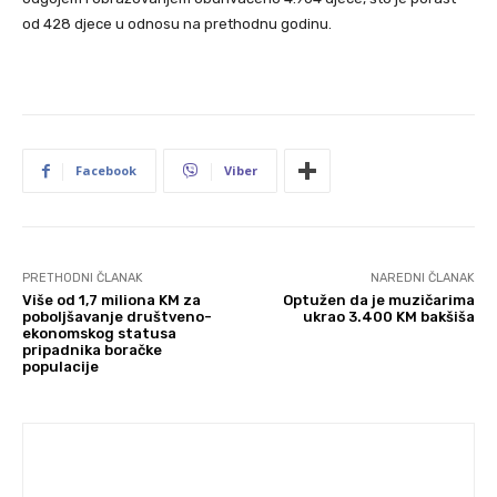
od 428 djece u odnosu na prethodnu godinu.
Facebook
Viber
PRETHODNI ČLANAK
NAREDNI ČLANAK
Više od 1,7 miliona KM za
Optužen da je muzičarima
poboljšavanje društveno-
ukrao 3.400 KM bakšiša
ekonomskog statusa
pripadnika boračke
populacije