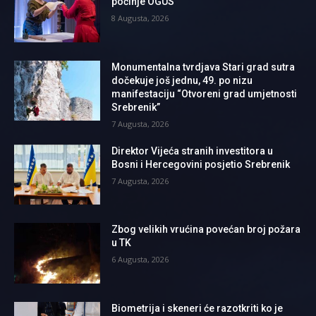
počinje OGUS
8 Augusta, 2026
Monumentalna tvrdjava Stari grad sutra
dočekuje još jednu, 49. po nizu
manifestaciju “Otvoreni grad umjetnosti
Srebrenik”
7 Augusta, 2026
Direktor Vijeća stranih investitora u
Bosni i Hercegovini posjetio Srebrenik
7 Augusta, 2026
Zbog velikih vrućina povećan broj požara
u TK
6 Augusta, 2026
Biometrija i skeneri će razotkriti ko je