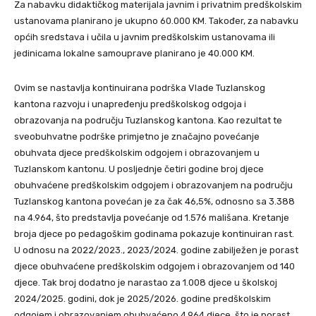
Za nabavku didaktičkog materijala javnim i privatnim predškolskim
ustanovama planirano je ukupno 60.000 KM. Također, za nabavku
općih sredstava i učila u javnim predškolskim ustanovama ili
jedinicama lokalne samouprave planirano je 40.000 KM.
Ovim se nastavlja kontinuirana podrška Vlade Tuzlanskog
kantona razvoju i unapređenju predškolskog odgoja i
obrazovanja na području Tuzlanskog kantona. Kao rezultat te
sveobuhvatne podrške primjetno je značajno povećanje
obuhvata djece predškolskim odgojem i obrazovanjem u
Tuzlanskom kantonu. U posljednje četiri godine broj djece
obuhvaćene predškolskim odgojem i obrazovanjem na području
Tuzlanskog kantona povećan je za čak 46,5%, odnosno sa 3.388
na 4.964, što predstavlja povećanje od 1.576 mališana. Kretanje
broja djece po pedagoškim godinama pokazuje kontinuiran rast.
U odnosu na 2022/2023., 2023/2024. godine zabilježen je porast
djece obuhvaćene predškolskim odgojem i obrazovanjem od 140
djece. Tak broj dodatno je narastao za 1.008 djece u školskoj
2024/2025. godini, dok je 2025/2026. godine predškolskim
odgojem i obrazovanjem obuhvaćeno 4.964 djece, što je porast