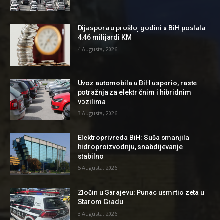
Dijaspora u prošloj godini u BiH poslala
4,46 milijardi KM
4 Augusta, 2026
Uvoz automobila u BiH usporio, raste
potražnja za električnim i hibridnim
vozilima
3 Augusta, 2026
Elektroprivreda BiH: Suša smanjila
hidroproizvodnju, snabdijevanje
stabilno
5 Augusta, 2026
Zločin u Sarajevu: Punac usmrtio zeta u
Starom Gradu
3 Augusta, 2026