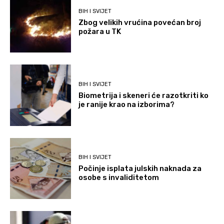
BIH I SVIJET
Zbog velikih vrućina povećan broj
požara u TK
BIH I SVIJET
Biometrija i skeneri će razotkriti ko
je ranije krao na izborima?
BIH I SVIJET
Počinje isplata julskih naknada za
osobe s invaliditetom