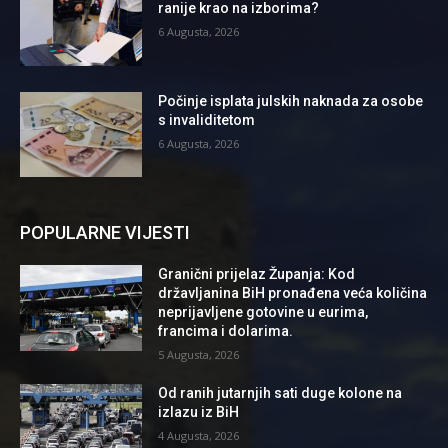
ranije krao na izborima?
6 Augusta, 2026
Počinje isplata julskih naknada za osobe
s invaliditetom
6 Augusta, 2026
POPULARNE VIJESTI
Granični prijelaz Županja: Kod
državljanina BiH pronađena veća količina
neprijavljene gotovine u eurima,
francima i dolarima.
5 Augusta, 2026
Od ranih jutarnjih sati duge kolone na
izlazu iz BiH
4 Augusta, 2026