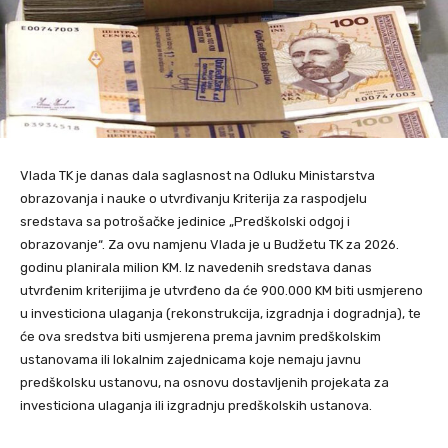
Vlada TK je danas dala saglasnost na Odluku Ministarstva
obrazovanja i nauke o utvrđivanju Kriterija za raspodjelu
sredstava sa potrošačke jedinice „Predškolski odgoj i
obrazovanje“. Za ovu namjenu Vlada je u Budžetu TK za 2026.
godinu planirala milion KM. Iz navedenih sredstava danas
utvrđenim kriterijima je utvrđeno da će 900.000 KM biti usmjereno
u investiciona ulaganja (rekonstrukcija, izgradnja i dogradnja), te
će ova sredstva biti usmjerena prema javnim predškolskim
ustanovama ili lokalnim zajednicama koje nemaju javnu
predškolsku ustanovu, na osnovu dostavljenih projekata za
investiciona ulaganja ili izgradnju predškolskih ustanova.