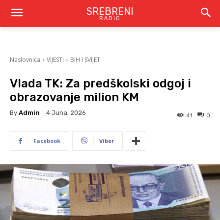
SREBRENI
RADIO
Naslovnica
VIJESTI
BIH I SVIJET
Vlada TK: Za predškolski odgoj i
obrazovanje milion KM
By
Admin
4 Juna, 2026
41
0
Facebook
Viber