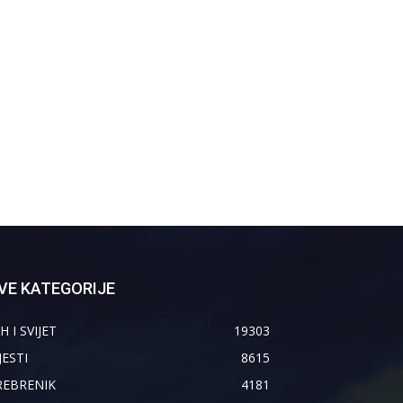
VE KATEGORIJE
H I SVIJET
19303
JESTI
8615
REBRENIK
4181