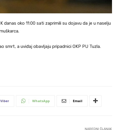
 danas oko 11:00 sati zaprimili su dojavu da je u naselju
 muškarca.
ao smrt, a uviđaj obavljaju pripadnici OKP PU Tuzla.
Viber
WhatsApp
Email
NAREDNI ČLANAK