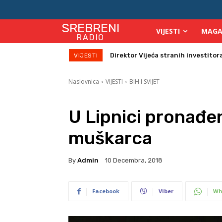
SREBRENI
VIJESTI
MAGA
RADIO
Zbog velikih vrućina povećan broj
VIJESTI
Naslovnica
VIJESTI
BIH I SVIJET
U Lipnici pronađen
muškarca
By
Admin
10 Decembra, 2018
Facebook
Viber
Wh