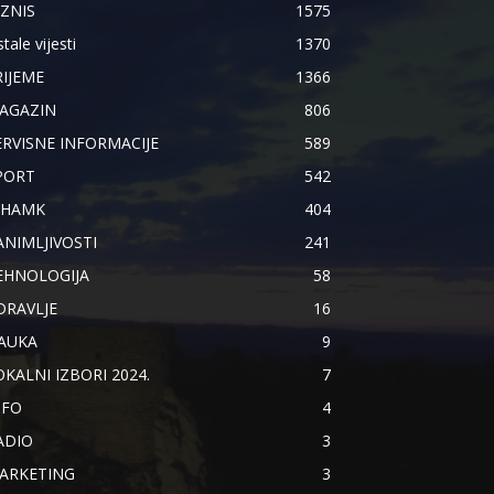
IZNIS
1575
tale vijesti
1370
RIJEME
1366
AGAZIN
806
ERVISNE INFORMACIJE
589
PORT
542
IHAMK
404
ANIMLJIVOSTI
241
EHNOLOGIJA
58
DRAVLJE
16
AUKA
9
OKALNI IZBORI 2024.
7
NFO
4
ADIO
3
ARKETING
3