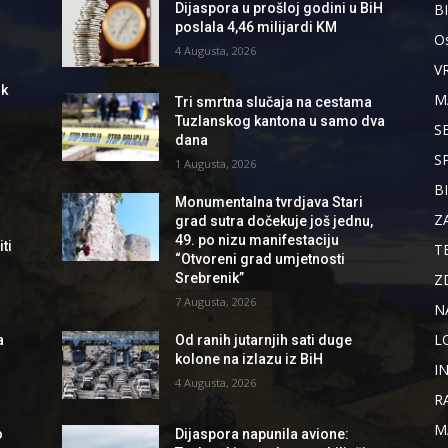
B
Dijaspora u prošloj godini u BiH
poslala 4,46 milijardi KM
Os
4 Augusta, 2026
V
ik
M
Tri smrtna slučaja na cestama
Tuzlanskog kantona u samo dva
S
dana
S
1 Augusta, 2026
B
Monumentalna tvrdjava Stari
Z
grad sutra dočekuje još jednu,
49. po nizu manifestaciju
ti
T
“Otvoreni grad umjetnosti
Z
Srebrenik”
7 Augusta, 2026
N
L
a
Od ranih jutarnjih sati duge
kolone na izlazu iz BiH
I
4 Augusta, 2026
R
M
o
Dijaspora napunila avione: