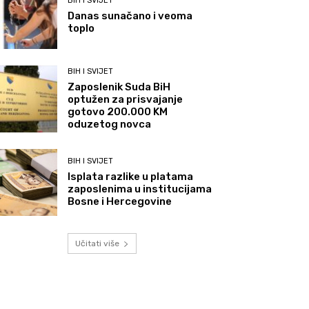
BIH I SVIJET
Danas sunačano i veoma
toplo
BIH I SVIJET
Zaposlenik Suda BiH
optužen za prisvajanje
gotovo 200.000 KM
oduzetog novca
BIH I SVIJET
Isplata razlike u platama
zaposlenima u institucijama
Bosne i Hercegovine
Učitati više