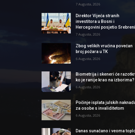
7 Augusta, 2026
Direktor Vijeća stranih
investitora u Bosni i
Hercegovini posjetio Srebren
7 Augusta, 2026
Zbog velikih vrućina povećan
broj požara u TK
6 Augusta, 2026
Biometrija i skeneri će razotkri
ko je ranije krao na izborima?
6 Augusta, 2026
Počinje isplata julskih naknad
za osobe s invaliditetom
6 Augusta, 2026
Danas sunačano i veoma topl