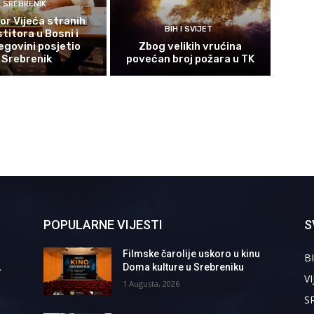
SREBRENIK
or Vijeća stranih
BIH I SVIJET
titora u Bosni i
govini posjetio
Zbog velikih vrućina
Srebrenik
povećan broj požara u TK
POPULARNE VIJESTI
S
Filmske čarolije uskoro u kinu
BI
,
Doma kulture u Srebreniku
VI
1 Augusta, 2026
S