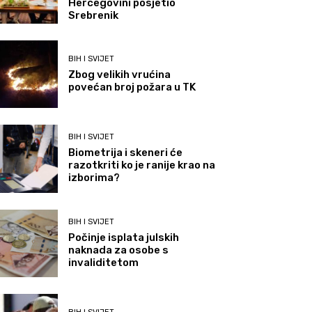
Hercegovini posjetio
Srebrenik
BIH I SVIJET
Zbog velikih vrućina
povećan broj požara u TK
BIH I SVIJET
Biometrija i skeneri će
razotkriti ko je ranije krao na
izborima?
BIH I SVIJET
Počinje isplata julskih
naknada za osobe s
invaliditetom