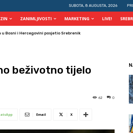
SUBOTA, 8 AUGUSTA, 2026
PR
ZIN
ZANIMLJIVOSTI
MARKETING
LIVE!
SREBR
 požara u TK
N
o beživotno tijelo
62
0
atsApp
Email
X