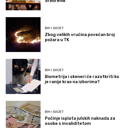
Srebrenik
BIH I SVIJET
Zbog velikih vrućina povećan broj
požara u TK
BIH I SVIJET
Biometrija i skeneri će razotkriti ko
je ranije krao na izborima?
BIH I SVIJET
Počinje isplata julskih naknada za
osobe s invaliditetom