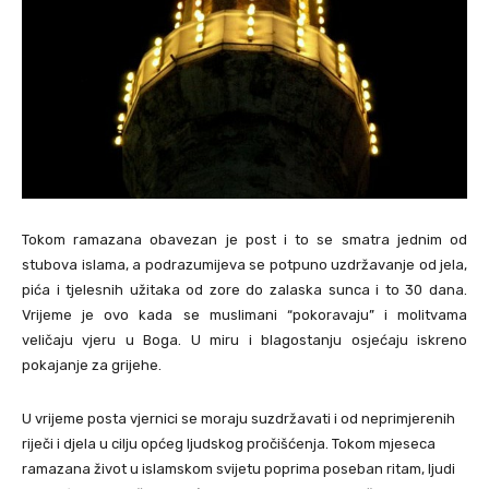
Tokom ramazana obavezan je post i to se smatra jednim od
stubova islama, a podrazumijeva se potpuno uzdržavanje od jela,
pića i tjelesnih užitaka od zore do zalaska sunca i to 30 dana.
Vrijeme je ovo kada se muslimani “pokoravaju” i molitvama
veličaju vjeru u Boga. U miru i blagostanju osjećaju iskreno
pokajanje za grijehe.
U vrijeme posta vjernici se moraju suzdržavati i od neprimjerenih
riječi i djela u cilju općeg ljudskog pročišćenja. Tokom mjeseca
ramazana život u islamskom svijetu poprima poseban ritam, ljudi