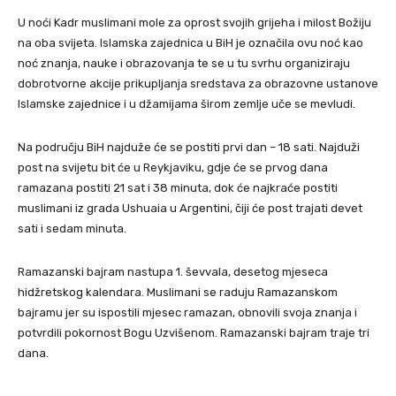
U noći Kadr muslimani mole za oprost svojih grijeha i milost Božiju
na oba svijeta. Islamska zajednica u BiH je označila ovu noć kao
noć znanja, nauke i obrazovanja te se u tu svrhu organiziraju
dobrotvorne akcije prikupljanja sredstava za obrazovne ustanove
Islamske zajednice i u džamijama širom zemlje uče se mevludi.
Na području BiH najduže će se postiti prvi dan – 18 sati. Najduži
post na svijetu bit će u Reykjaviku, gdje će se prvog dana
ramazana postiti 21 sat i 38 minuta, dok će najkraće postiti
muslimani iz grada Ushuaia u Argentini, čiji će post trajati devet
sati i sedam minuta.
Ramazanski bajram nastupa 1. ševvala, desetog mjeseca
hidžretskog kalendara. Muslimani se raduju Ramazanskom
bajramu jer su ispostili mjesec ramazan, obnovili svoja znanja i
potvrdili pokornost Bogu Uzvišenom. Ramazanski bajram traje tri
dana.