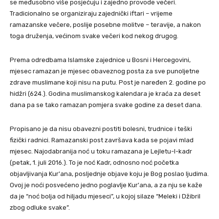
se međusobno više posjećuju i zajedno provode večeri.
Tradicionalno se organiziraju zajednički iftari – vrijeme
ramazanske večere, poslije posebne molitve – teravije, a nakon
toga druženja, većinom svake večeri kod nekog drugog.
Prema odredbama Islamske zajednice u Bosni i Hercegovini,
mjesec ramazan je mjesec obaveznog posta za sve punoljetne
zdrave muslimane koji nisu na putu. Post je naređen 2. godine po
hidžri (624.). Godina muslimanskog kalendara je kraća za deset
dana pa se tako ramazan pomjera svake godine za deset dana.
Propisano je da nisu obavezni postiti bolesni, trudnice i teški
fizički radnici. Ramazanski post završava kada se pojavi mlad
mjesec. Najodabranija noć u toku ramazana je Lejletu-l-kadr
(petak, 1. juli 2016.). To je noć Kadr, odnosno noć početka
objavljivanja Kur'ana, posljednje objave koju je Bog poslao ljudima.
Ovoj je noći posvećeno jedno poglavlje Kur'ana, a za nju se kaže
da je “noć bolja od hiljadu mjeseci”, u kojoj silaze “Meleki i Džibril
zbog odluke svake”.