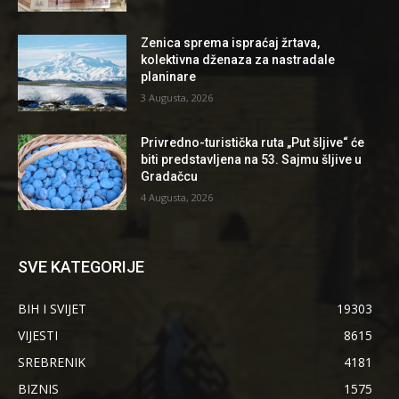
Zenica sprema ispraćaj žrtava,
kolektivna dženaza za nastradale
planinare
3 Augusta, 2026
Privredno-turistička ruta „Put šljive“ će
biti predstavljena na 53. Sajmu šljive u
Gradačcu
4 Augusta, 2026
SVE KATEGORIJE
BIH I SVIJET
19303
VIJESTI
8615
SREBRENIK
4181
BIZNIS
1575