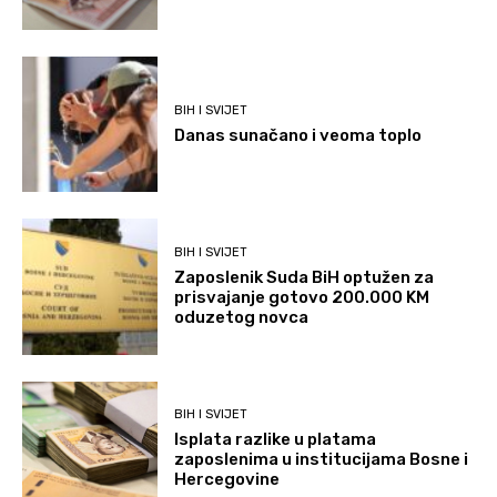
BIH I SVIJET
Danas sunačano i veoma toplo
BIH I SVIJET
Zaposlenik Suda BiH optužen za
prisvajanje gotovo 200.000 KM
oduzetog novca
BIH I SVIJET
Isplata razlike u platama
zaposlenima u institucijama Bosne i
Hercegovine