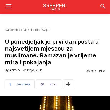
SREBRENI
RADIO
Naslovnica
VIJESTI
BIH I SVIJET
U ponedjeljak je prvi dan posta u
najsvetijem mjesecu za
muslimane: Ramazan je vrijeme
mira i pokajanja
By
Admin
31 Maja, 2016
313
0
Facebook
Viber