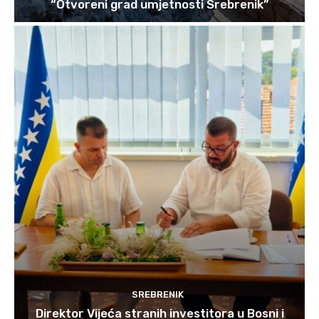
“Otvoreni grad umjetnosti Srebrenik”
SREBRENIK
Direktor Vijeća stranih investitora u Bosni i