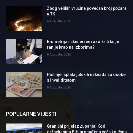
Zbog velikih vrućina povećan broj požara
u TK
6 Augusta, 2026
Biometrija i skeneri će razotkriti ko je
ranije krao na izborima?
6 Augusta, 2026
Počinje isplata julskih naknada za osobe
s invaliditetom
6 Augusta, 2026
POPULARNE VIJESTI
Granični prijelaz Županja: Kod
državljanina BiH pronađena veća količina