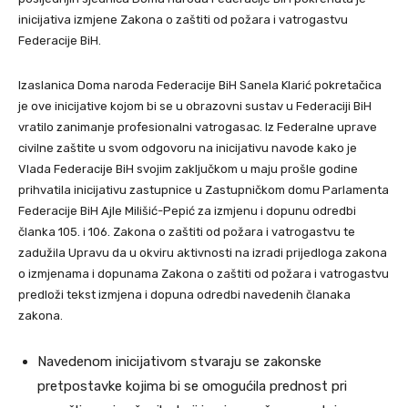
inicijativa izmjene Zakona o zaštiti od požara i vatrogastvu
Federacije BiH.
Izaslanica Doma naroda Federacije BiH Sanela Klarić pokretačica
je ove inicijative kojom bi se u obrazovni sustav u Federaciji BiH
vratilo zanimanje profesionalni vatrogasac. Iz Federalne uprave
civilne zaštite u svom odgovoru na inicijativu navode kako je
Vlada Federacije BiH svojim zaključkom u maju prošle godine
prihvatila inicijativu zastupnice u Zastupničkom domu Parlamenta
Federacije BiH Ajle Milišić-Pepić za izmjenu i dopunu odredbi
članka 105. i 106. Zakona o zaštiti od požara i vatrogastvu te
zadužila Upravu da u okviru aktivnosti na izradi prijedloga zakona
o izmjenama i dopunama Zakona o zaštiti od požara i vatrogastvu
predloži tekst izmjena i dopuna odredbi navedenih članaka
zakona.
Navedenom inicijativom stvaraju se zakonske
pretpostavke kojima bi se omogućila prednost pri