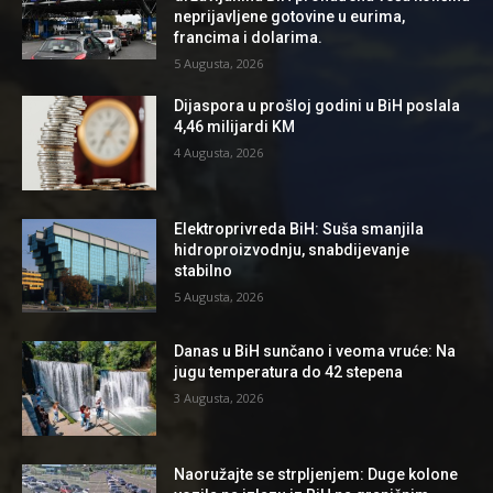
neprijavljene gotovine u eurima,
francima i dolarima.
5 Augusta, 2026
Dijaspora u prošloj godini u BiH poslala
4,46 milijardi KM
4 Augusta, 2026
Elektroprivreda BiH: Suša smanjila
hidroproizvodnju, snabdijevanje
stabilno
5 Augusta, 2026
Danas u BiH sunčano i veoma vruće: Na
jugu temperatura do 42 stepena
3 Augusta, 2026
Naoružajte se strpljenjem: Duge kolone