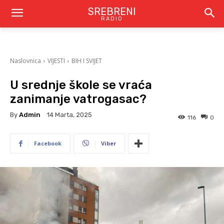
SREBRENI
RADIO
Naslovnica
VIJESTI
BIH I SVIJET
U srednje škole se vraća
zanimanje vatrogasac?
By
Admin
14 Marta, 2025
116
0
Facebook
Viber