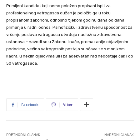
Primljeni kandidat koji nema položen propisani ispit za
profesionalnog vatrogasca dužan je položiti ga u roku
propisanom zakonom, odnosno tijekom godinu dana od dana
primanja u radni odnos. Psihofizičku i zdravstvenu sposobnost za
vršenje poslova vatrogasca utvrđuje nadležna zdravstvena
ustanova – navodi se u Zakonu. Inače, prema ranije objavljenim
podacima, većina vatrogasnih postaja suočava se s manjkom
kadra, u nekim dijelovima BiH za adekvatan rad nedostaje čak i do
50 vatrogasaca.
Facebook
Viber
PRETHODNI ČLANAK
NAREDNI ČLANAK