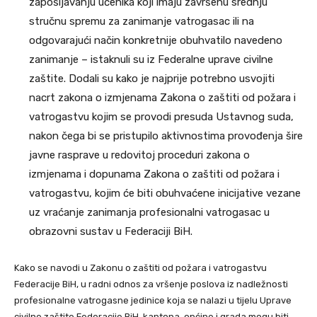
zapošljavanju učenika koji imaju završenu srednju
stručnu spremu za zanimanje vatrogasac ili na
odgovarajući način konkretnije obuhvatilo navedeno
zanimanje – istaknuli su iz Federalne uprave civilne
zaštite. Dodali su kako je najprije potrebno usvojiti
nacrt zakona o izmjenama Zakona o zaštiti od požara i
vatrogastvu kojim se provodi presuda Ustavnog suda,
nakon čega bi se pristupilo aktivnostima provođenja šire
javne rasprave u redovitoj proceduri zakona o
izmjenama i dopunama Zakona o zaštiti od požara i
vatrogastvu, kojim će biti obuhvaćene inicijative vezane
uz vraćanje zanimanja profesionalni vatrogasac u
obrazovni sustav u Federaciji BiH.
Kako se navodi u Zakonu o zaštiti od požara i vatrogastvu
Federacije BiH, u radni odnos za vršenje poslova iz nadležnosti
profesionalne vatrogasne jedinice koja se nalazi u tijelu Uprave
civilne zaštite Federacije BiH, kantona, općine i grada mogu biti