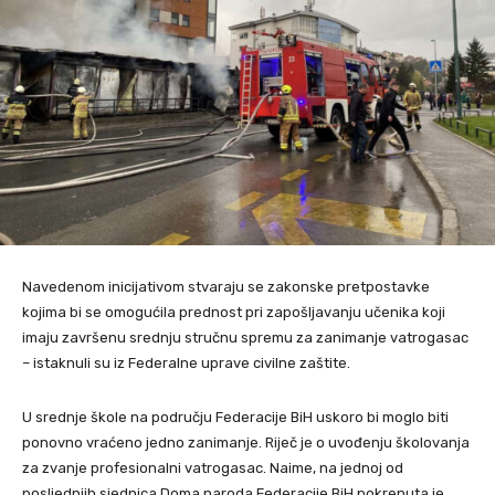
Navedenom inicijativom stvaraju se zakonske pretpostavke
kojima bi se omogućila prednost pri zapošljavanju učenika koji
imaju završenu srednju stručnu spremu za zanimanje vatrogasac
– istaknuli su iz Federalne uprave civilne zaštite.
U srednje škole na području Federacije BiH uskoro bi moglo biti
ponovno vraćeno jedno zanimanje. Riječ je o uvođenju školovanja
za zvanje profesionalni vatrogasac. Naime, na jednoj od
posljednjih sjednica Doma naroda Federacije BiH pokrenuta je