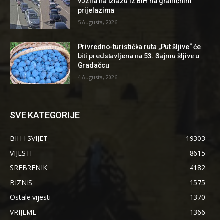
vozila na izlazu iz BiH na graničnim
prijelazima
5 Augusta, 2026
Privredno-turistička ruta „Put šljive“ će
biti predstavljena na 53. Sajmu šljive u
Gradačcu
4 Augusta, 2026
SVE KATEGORIJE
BIH I SVIJET
19303
VIJESTI
8615
SREBRENIK
4182
BIZNIS
1575
Ostale vijesti
1370
VRIJEME
1366