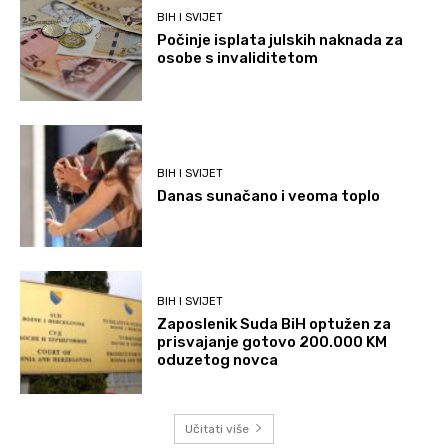
BIH I SVIJET
Počinje isplata julskih naknada za
osobe s invaliditetom
BIH I SVIJET
Danas sunačano i veoma toplo
BIH I SVIJET
Zaposlenik Suda BiH optužen za
prisvajanje gotovo 200.000 KM
oduzetog novca
Učitati više