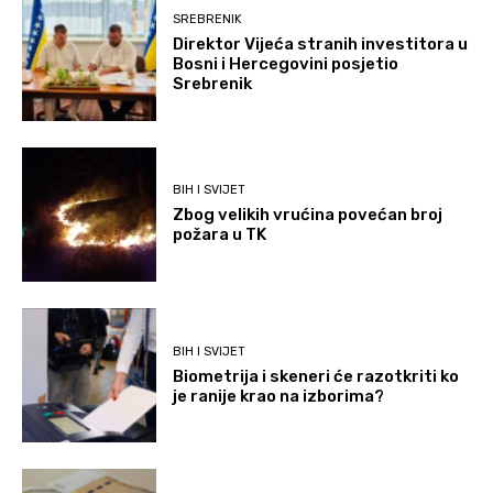
SREBRENIK
Direktor Vijeća stranih investitora u
Bosni i Hercegovini posjetio
Srebrenik
BIH I SVIJET
Zbog velikih vrućina povećan broj
požara u TK
BIH I SVIJET
Biometrija i skeneri će razotkriti ko
je ranije krao na izborima?