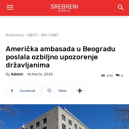
SREBRENI
RADIO
Naslovnica
VIJESTI
BIH I SVIJET
Američka ambasada u Beogradu
poslala ozbiljno upozorenje
državljanima
By
Admin
14 Marta, 2025
470
0
Facebook
Viber