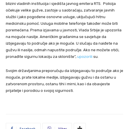
blizini vladinih institucija i sjedišta javnog emitera RTS. Policija
očekuje velike gužve, zastoje u saobraćaju, zatvaranje javnih
službi i jako pogođene osnovne usluge, uključujući hitnu
medicinsku pomoć. Usluga mobilne telefonije također može biti
poremećena. Prema izjavama u javnosti, Vlada Srbije je upozorila
na moguće nasilje. Američkim građanima se savjetuje da
izbjegavaju to područje ako je moguće. U slučaju da naiđete na
gužvu ili nasilje, odmah napustite područje. Ako ne možete otići,
pronađite sigurnu lokaciju za sklonište”,
upozorili
su.
Svojim državljanima preporučuju da izbjegavaju to područje ako je
moguće, prate lokalne medije, izbjegavaju gužvu i da ostanu u
zatvorenom prostoru, ostanu tihi i mirni, kao i da obavjeste
prijatelje i porodicu o svojoj sigurnosti.
Facebook
Viber