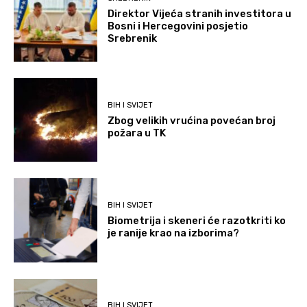
Direktor Vijeća stranih investitora u
Bosni i Hercegovini posjetio
Srebrenik
BIH I SVIJET
Zbog velikih vrućina povećan broj
požara u TK
BIH I SVIJET
Biometrija i skeneri će razotkriti ko
je ranije krao na izborima?
BIH I SVIJET