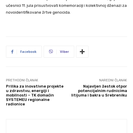
učesnici 11. jula prisustvovati komemoraciji i kolektivnoj dženazi za
novoidentifikovane žrtve genocida.
Facebook
Viber
PRETHODNI ČLANAK
NAREDNI ČLANAK
Prilika za inovativne projekte
Najavljen žestok otpor
u zdravstvu, energiji i
potencijalnim rudnicima
mobilnosti – TK domaćin
litijuma i bakra u Srebreniku
SYSTEMEU regionalne
radionice