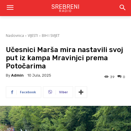
SREBRENI
RADIO
Naslovnica
VIJESTI
BIH I SVIJET
Učesnici Marša mira nastavili svoj
put iz kampa Mravinjci prema
Potočarima
By
Admin
10 Jula, 2025
39
0
Facebook
Viber