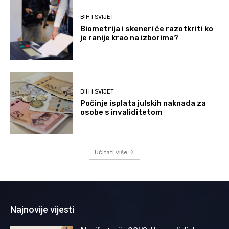
BIH I SVIJET
Biometrija i skeneri će razotkriti ko
je ranije krao na izborima?
BIH I SVIJET
Počinje isplata julskih naknada za
osobe s invaliditetom
Učitati više
Najnovije vijesti