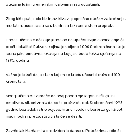
otežana lošim vremenskim uslovima nisu odustajali.
Zbog kiše put je bio blatnjav, klizav i poprilično otežan za kretanje,
međutim, učesnici su se izborili i sa takvom vrstom prepreke.
Danas učesnike očekuje jedna od najupečatljivijih dionica gdje će
proći i lokalitet Bukve u kojima je ubijeno 1.000 Srebreničana i to je
jedna jako emotivna lokacija na kojoj se bude teška sjećanja na
1995. godinu.
Važno je istaći da je staza kojom se kreću učesnici duža od 100
kilometara.
Mnogi učesnici svjedoče da ovaj pohod nje lagan, ni fizički ni
emotivno, ali, oni znaju da će to preživjeti, dok Srebreničani 1995.
godine bez adekvatne odjeće, hrane i vode i u borbi za goli život
nisu mogli ni pretpostaviti šta će se desiti.
Završetak Marša mira predviđen je danas u Potočarima, gdje će