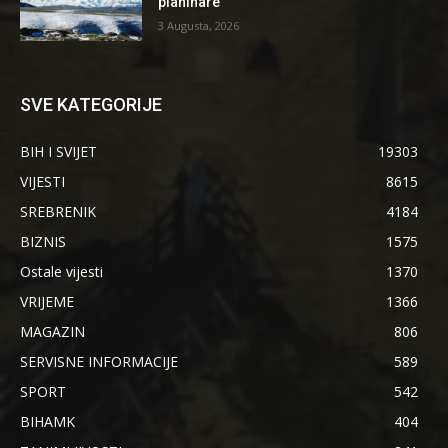
planinare
3 Augusta, 2026
SVE KATEGORIJE
BIH I SVIJET
19303
VIJESTI
8615
SREBRENIK
4184
BIZNIS
1575
Ostale vijesti
1370
VRIJEME
1366
MAGAZIN
806
SERVISNE INFORMACIJE
589
SPORT
542
BIHAMK
404