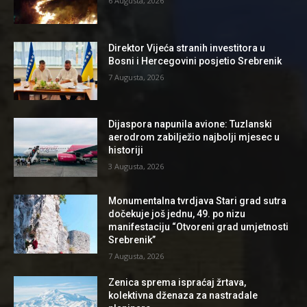
6 Augusta, 2026
Direktor Vijeća stranih investitora u
Bosni i Hercegovini posjetio Srebrenik
7 Augusta, 2026
Dijaspora napunila avione: Tuzlanski
aerodrom zabilježio najbolji mjesec u
historiji
3 Augusta, 2026
Monumentalna tvrdjava Stari grad sutra
dočekuje još jednu, 49. po nizu
manifestaciju “Otvoreni grad umjetnosti
Srebrenik”
7 Augusta, 2026
Zenica sprema ispraćaj žrtava,
kolektivna dženaza za nastradale