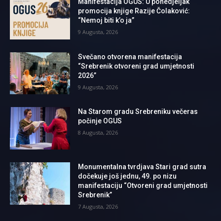
Manifestacija OGUS: U ponedjeljak
promocija knjige Razije Čolaković:
“Nemoj biti k’o ja”
9 Augusta, 2026
Svečano otvorena manifestacija
“Srebrenik otvoreni grad umjetnosti
2026”
9 Augusta, 2026
Na Starom gradu Srebreniku večeras
počinje OGUS
8 Augusta, 2026
Monumentalna tvrdjava Stari grad sutra
dočekuje još jednu, 49. po nizu
manifestaciju “Otvoreni grad umjetnosti
Srebrenik”
7 Augusta, 2026