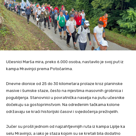
Učesnici Marša mira, preko 6.000 osoba, nastavilo je svoj put iz
kampa Mravinjci prema Potočarima.
Dnevne dionice od 25 do 30 kilometara prolaze kroz planinske
masive i šumske staze, često na mjestima masovnih grobnica i
pogubljenja. Stanovnici u povratnička naselja na putu učesnike
dočekuju sa gostoprimstvom. Na određenim tačkama kolone
održavaju se kraći historijski časovi i svjedočenja preživjelih.
Jučer su prošli jednom od najzahtjevnijih ruta iz kampa Liplje ka
selu Mravinjci, a iako je staza kojom su se kretali bila dodatno