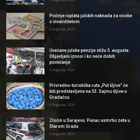
Počinje isplata julskih naknada za osobe
s invaliditetom
6 Augusta, 2026
Uvećane julske penzije stižu 5. augusta:
Objavljeni iznosi i ko neće dobiti
povećanje
3 Augusta, 2026
Privredno-turistička ruta „Put šljive“ će
biti predstavljena na 53. Sajmu šljive u
Gradačcu
4 Augusta, 2026
Zločin u Sarajevu: Punac usmrtio zeta u
Starom Gradu
3 Augusta, 2026