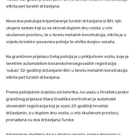
otkrila pet turskih državljana
Nova dva pokušaja krijumčarenja turskih državljana iz BiH, njih
ukupno sedam koji su se skrivali duplom dnu vozila, u vrlo
skučenom prostoru, te u teretu metalnih konstrukcija, otkrila je u
srijedu brodsko-posavska policija te uhitila dvojicu vozača.
Na graničnom prijelazu Svilaj policija je u priključnom vozilu, koje je
teretnim automobilom bosanskohercegovačkih registracija
‘vukao’ 32-godišnji državljanin BiH, u teretu metalnih konstrukcija
otkrila pet turskih državljana.
Prema policijskom izvješću od četvrtka, na ulazu u Hrvatsku preko
graničnog prijelaza Stara Gradiška kontroliran je automobil
slovenskih registracija koji je vozio 23-godišnji hrvatski
državljanin, a u duplom dnu vozila, u vrlo skučenom prostoru,
pronađena su dva državljana Turske.
Istragom je utvrđeno da su obojica vozača, prema dogovoru s