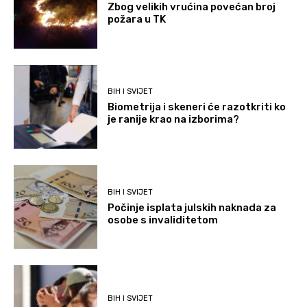
Zbog velikih vrućina povećan broj
požara u TK
BIH I SVIJET
Biometrija i skeneri će razotkriti ko
je ranije krao na izborima?
BIH I SVIJET
Počinje isplata julskih naknada za
osobe s invaliditetom
BIH I SVIJET