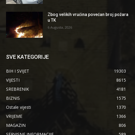
Zbog velikih vrućina povećan broj požara
u TK
6 Augusta, 2026
SVE KATEGORIJE
BIH I SVIJET
19303
VIJESTI
8615
SREBRENIK
4181
BIZNIS
1575
Ostale vijesti
1370
VRIJEME
1366
MAGAZIN
806
SERVISNE INFORMACIJE
589