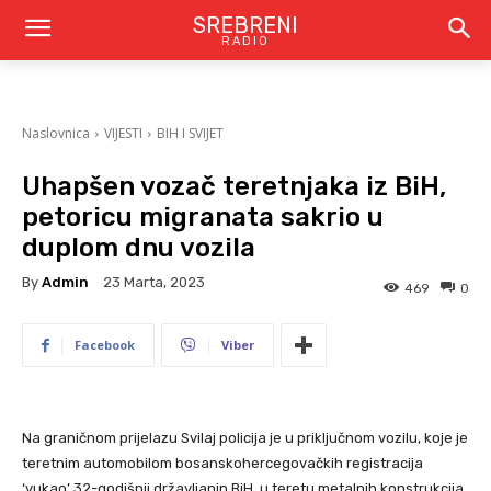
SREBRENI
RADIO
Naslovnica
VIJESTI
BIH I SVIJET
Uhapšen vozač teretnjaka iz BiH,
petoricu migranata sakrio u
duplom dnu vozila
By
Admin
23 Marta, 2023
469
0
Facebook
Viber
Na graničnom prijelazu Svilaj policija je u priključnom vozilu, koje je
teretnim automobilom bosanskohercegovačkih registracija
‘vukao’ 32-godišnji državljanin BiH, u teretu metalnih konstrukcija