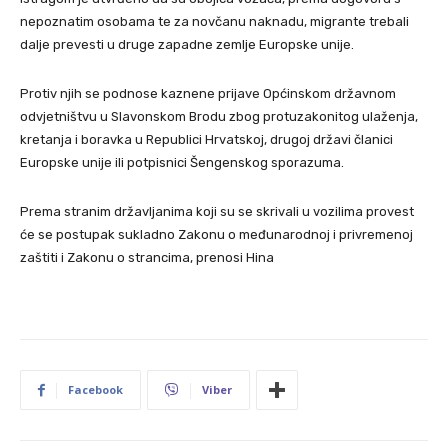
nepoznatim osobama te za novčanu naknadu, migrante trebali
dalje prevesti u druge zapadne zemlje Europske unije.
Protiv njih se podnose kaznene prijave Općinskom državnom
odvjetništvu u Slavonskom Brodu zbog protuzakonitog ulaženja,
kretanja i boravka u Republici Hrvatskoj, drugoj državi članici
Europske unije ili potpisnici Šengenskog sporazuma.
Prema stranim državljanima koji su se skrivali u vozilima provest
će se postupak sukladno Zakonu o međunarodnoj i privremenoj
zaštiti i Zakonu o strancima, prenosi Hina
Facebook
Viber