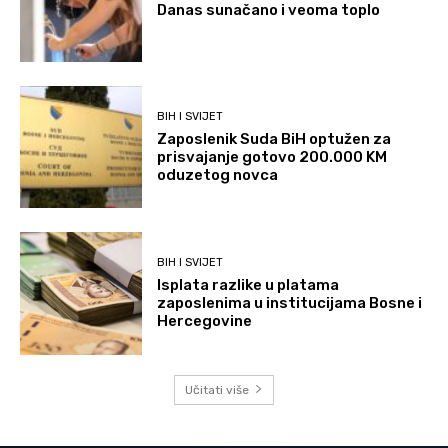
Danas sunačano i veoma toplo
BIH I SVIJET
Zaposlenik Suda BiH optužen za
prisvajanje gotovo 200.000 KM
oduzetog novca
BIH I SVIJET
Isplata razlike u platama
zaposlenima u institucijama Bosne i
Hercegovine
Učitati više