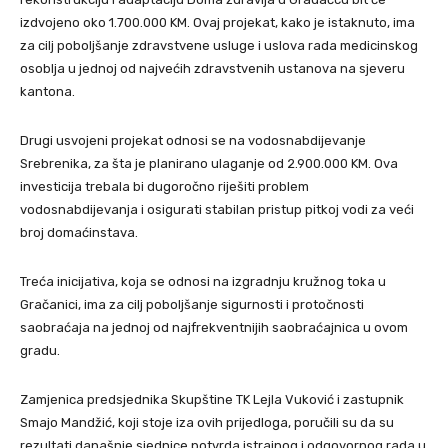
izdvojeno oko 1.700.000 KM. Ovaj projekat, kako je istaknuto, ima
za cilj poboljšanje zdravstvene usluge i uslova rada medicinskog
osoblja u jednoj od najvećih zdravstvenih ustanova na sjeveru
kantona.
Drugi usvojeni projekat odnosi se na vodosnabdijevanje
Srebrenika, za šta je planirano ulaganje od 2.900.000 KM. Ova
investicija trebala bi dugoročno riješiti problem
vodosnabdijevanja i osigurati stabilan pristup pitkoj vodi za veći
broj domaćinstava.
Treća inicijativa, koja se odnosi na izgradnju kružnog toka u
Gračanici, ima za cilj poboljšanje sigurnosti i protočnosti
saobraćaja na jednoj od najfrekventnijih saobraćajnica u ovom
gradu.
Zamjenica predsjednika Skupštine TK Lejla Vuković i zastupnik
Smajo Mandžić, koji stoje iza ovih prijedloga, poručili su da su
rezultati današnje sjednice potvrda istrajnog i odgovornog rada u