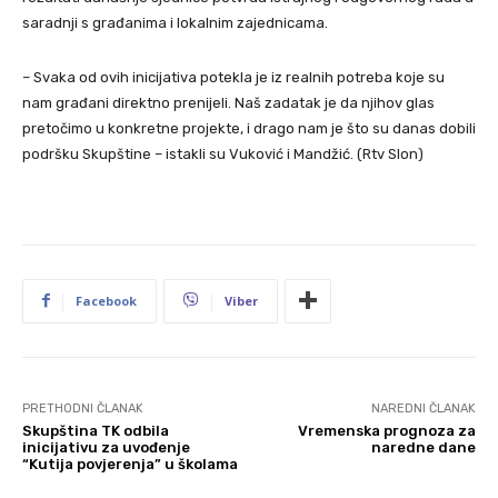
saradnji s građanima i lokalnim zajednicama.
– Svaka od ovih inicijativa potekla je iz realnih potreba koje su
nam građani direktno prenijeli. Naš zadatak je da njihov glas
pretočimo u konkretne projekte, i drago nam je što su danas dobili
podršku Skupštine – istakli su Vuković i Mandžić. (Rtv Slon)
Facebook
Viber
PRETHODNI ČLANAK
NAREDNI ČLANAK
Skupština TK odbila
Vremenska prognoza za
inicijativu za uvođenje
naredne dane
“Kutija povjerenja” u školama