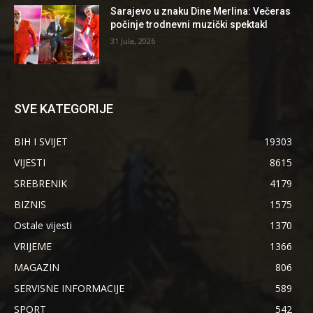
Sarajevo u znaku Dine Merlina: Večeras
počinje trodnevni muzički spektakl
31 Jula, 2026
SVE KATEGORIJE
BIH I SVIJET
19303
VIJESTI
8615
SREBRENIK
4179
BIZNIS
1575
Ostale vijesti
1370
VRIJEME
1366
MAGAZIN
806
SERVISNE INFORMACIJE
589
SPORT
542