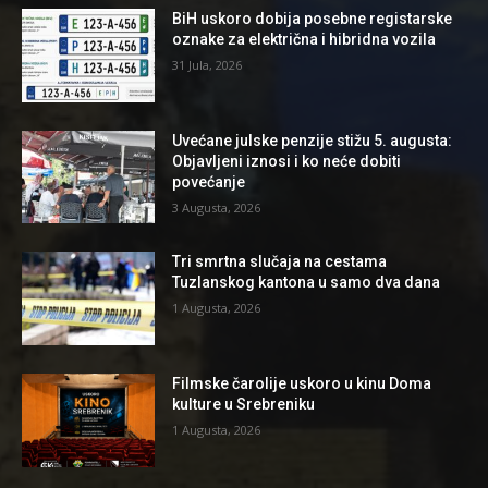
BiH uskoro dobija posebne registarske
oznake za električna i hibridna vozila
31 Jula, 2026
Uvećane julske penzije stižu 5. augusta:
Objavljeni iznosi i ko neće dobiti
povećanje
3 Augusta, 2026
Tri smrtna slučaja na cestama
Tuzlanskog kantona u samo dva dana
1 Augusta, 2026
Filmske čarolije uskoro u kinu Doma
kulture u Srebreniku
1 Augusta, 2026