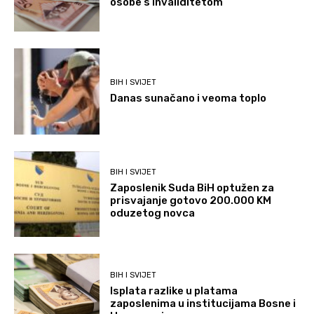
osobe s invaliditetom
BIH I SVIJET
Danas sunačano i veoma toplo
BIH I SVIJET
Zaposlenik Suda BiH optužen za
prisvajanje gotovo 200.000 KM
oduzetog novca
BIH I SVIJET
Isplata razlike u platama
zaposlenima u institucijama Bosne i