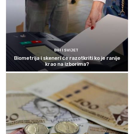
BIH I SVIJET
Biometrija i skeneri će razotkriti ko je ranije
krao na izborima?