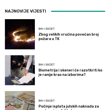
NAJNOVIJE VIJESTI
BIH I SVIJET
Zbog velikih vrućina povećan broj
požara u TK
BIH I SVIJET
Biometrija i skeneri će razotkriti ko
je ranije krao na izborima?
BIH I SVIJET
Počinje isplata julskih naknada za