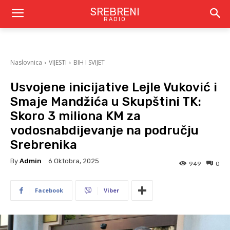
SREBRENI
RADIO
Naslovnica
VIJESTI
BIH I SVIJET
Usvojene inicijative Lejle Vuković i
Smaje Mandžića u Skupštini TK:
Skoro 3 miliona KM za
vodosnabdijevanje na području
Srebrenika
By
Admin
6 Oktobra, 2025
949
0
Facebook
Viber