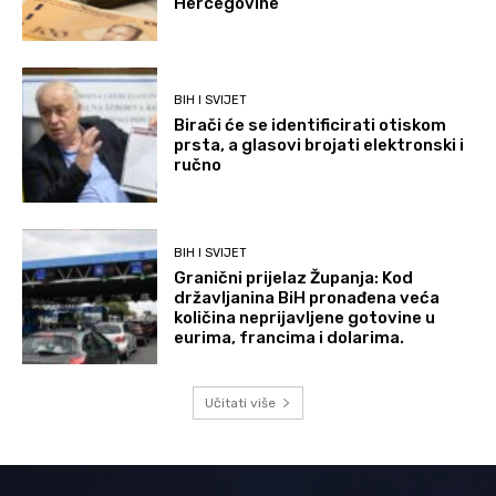
Hercegovine
BIH I SVIJET
Birači će se identificirati otiskom
prsta, a glasovi brojati elektronski i
ručno
BIH I SVIJET
Granični prijelaz Županja: Kod
državljanina BiH pronađena veća
količina neprijavljene gotovine u
eurima, francima i dolarima.
Učitati više