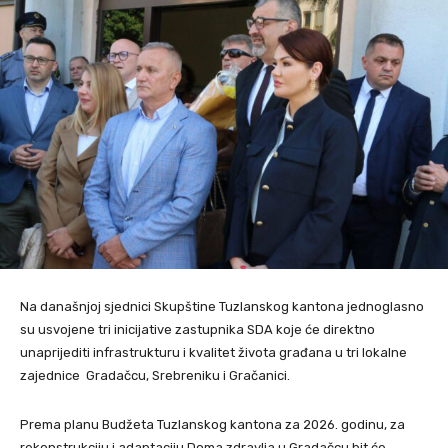
Na današnjoj sjednici Skupštine Tuzlanskog kantona jednoglasno
su usvojene tri inicijative zastupnika SDA koje će direktno
unaprijediti infrastrukturu i kvalitet života građana u tri lokalne
zajednice Gradačcu, Srebreniku i Gračanici.
Prema planu Budžeta Tuzlanskog kantona za 2026. godinu, za
rekonstrukciju i adaptaciju Doma zdravlja u Gradačcu bit će