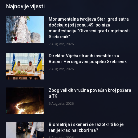
Najnovije vijesti
Monumentalna tvrdjava Stari grad sutra
dočekuje još jednu, 49. po nizu
manifestaciju “Otvoreni grad umjetnosti
Srebrenik”
7 Augusta, 2026
Direktor Vijeća stranih investitora u
Bosni i Hercegovini posjetio Srebrenik
7 Augusta, 2026
Zbog velikih vrućina povećan broj požara
u TK
6 Augusta, 2026
Biometrija i skeneri će razotkriti ko je
ranije krao na izborima?
6 Augusta, 2026