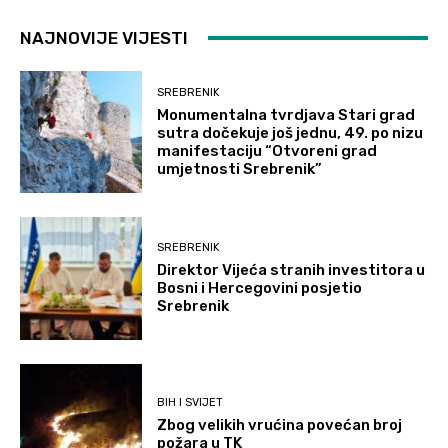
NAJNOVIJE VIJESTI
SREBRENIK
Monumentalna tvrdjava Stari grad
sutra dočekuje još jednu, 49. po nizu
manifestaciju “Otvoreni grad
umjetnosti Srebrenik”
SREBRENIK
Direktor Vijeća stranih investitora u
Bosni i Hercegovini posjetio
Srebrenik
BIH I SVIJET
Zbog velikih vrućina povećan broj
požara u TK