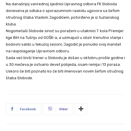
Na današnjoj vanrednoj sjednici Upravnog odbora FK Sloboda
donesena je odluka o sporazumnom raskidu ugovora sa šefom
stručnog štaba Vladom Jagodićem, potvrđeno je iz tuzlanskog
kluba.
Nogometaši Slobode sinoć su poraženi u utakmici 7. kola Premijer
lige BiH na Tušnju od GOŠK-a, a uzimajući u obzir trenutno stanje i
bodovni saldo u tekućoj sezoni, Jagodić je ponudio svoj mandat
na raspolaganje Upravnom odboru.
Sada već bivši trener u Slobodu je došao u oktobru prošle godine i
u 30 mečeva je ostvario devet pobjeda, osam remija i 13 poraza.
Uskoro će biti poznato ko će biti imenovan novim šefom stručnog
štaba Slobode.
Facebook
Viber