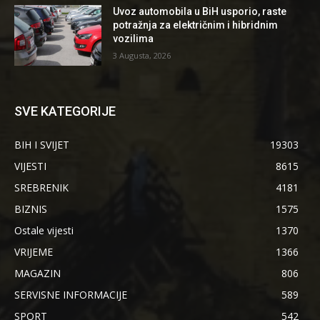
Uvoz automobila u BiH usporio, raste
potražnja za električnim i hibridnim
vozilima
3 Augusta, 2026
SVE KATEGORIJE
BIH I SVIJET
19303
VIJESTI
8615
SREBRENIK
4181
BIZNIS
1575
Ostale vijesti
1370
VRIJEME
1366
MAGAZIN
806
SERVISNE INFORMACIJE
589
SPORT
542