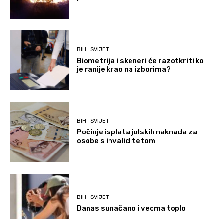
BIH I SVIJET
Biometrija i skeneri će razotkriti ko
je ranije krao na izborima?
BIH I SVIJET
Počinje isplata julskih naknada za
osobe s invaliditetom
BIH I SVIJET
Danas sunačano i veoma toplo