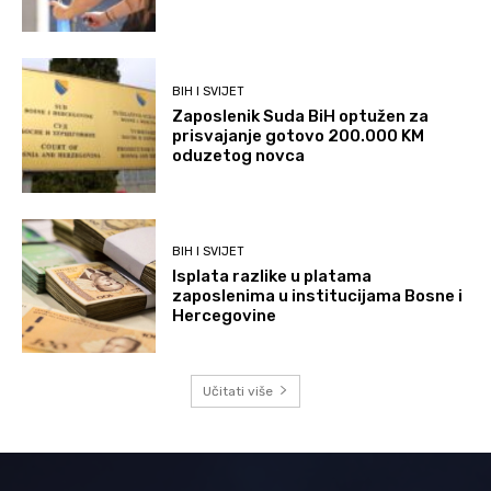
BIH I SVIJET
Zaposlenik Suda BiH optužen za
prisvajanje gotovo 200.000 KM
oduzetog novca
BIH I SVIJET
Isplata razlike u platama
zaposlenima u institucijama Bosne i
Hercegovine
Učitati više