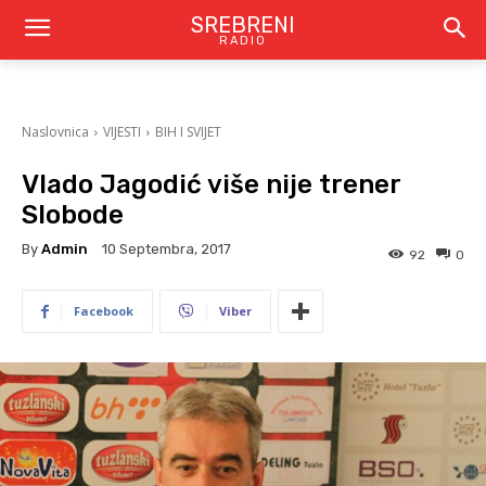
SREBRENI
RADIO
Naslovnica
VIJESTI
BIH I SVIJET
Vlado Jagodić više nije trener
Slobode
By
Admin
10 Septembra, 2017
92
0
Facebook
Viber