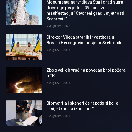
Monumentalna tvrdjava Stari grad sutra
dočekuje još jednu, 49. po nizu
manifestaciju “Otvoreni grad umjetnosti
Srebrenik”
7 Augusta, 2026
Direktor Vijeća stranih investitora u
Bosni i Hercegovini posjetio Srebrenik
7 Augusta, 2026
Zbog velikih vrućina povećan broj požara
u TK
6 Augusta, 2026
Biometrija i skeneri će razotkriti ko je
ranije krao na izborima?
6 Augusta, 2026