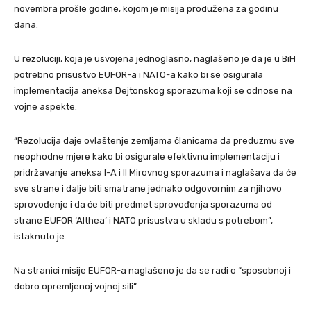
novembra prošle godine, kojom je misija produžena za godinu
dana.
U rezoluciji, koja je usvojena jednoglasno, naglašeno je da je u BiH
potrebno prisustvo EUFOR-a i NATO-a kako bi se osigurala
implementacija aneksa Dejtonskog sporazuma koji se odnose na
vojne aspekte.
“Rezolucija daje ovlaštenje zemljama članicama da preduzmu sve
neophodne mjere kako bi osigurale efektivnu implementaciju i
pridržavanje aneksa I-A i II Mirovnog sporazuma i naglašava da će
sve strane i dalje biti smatrane jednako odgovornim za njihovo
sprovođenje i da će biti predmet sprovođenja sporazuma od
strane EUFOR ‘Althea’ i NATO prisustva u skladu s potrebom”,
istaknuto je.
Na stranici misije EUFOR-a naglašeno je da se radi o “sposobnoj i
dobro opremljenoj vojnoj sili”.