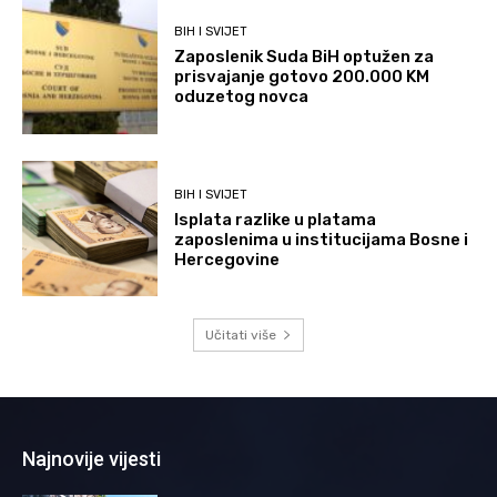
BIH I SVIJET
Zaposlenik Suda BiH optužen za
prisvajanje gotovo 200.000 KM
oduzetog novca
BIH I SVIJET
Isplata razlike u platama
zaposlenima u institucijama Bosne i
Hercegovine
Učitati više
Najnovije vijesti