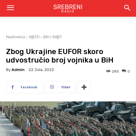
SREBRENI
RADIO
Naslovnica
VIJESTI
BIH I SVIJET
Zbog Ukrajine EUFOR skoro
udvostručio broj vojnika u BiH
By
Admin
22 Jula, 2022
285
0
Facebook
Viber