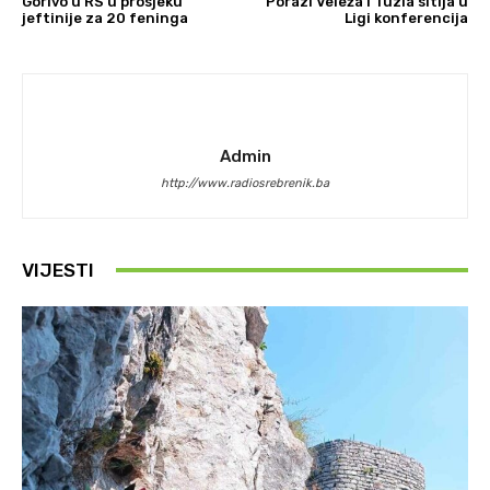
Gorivo u RS u prosjeku
Porazi Veleža i Tuzla sitija u
jeftinije za 20 feninga
Ligi konferencija
Admin
http://www.radiosrebrenik.ba
VIJESTI