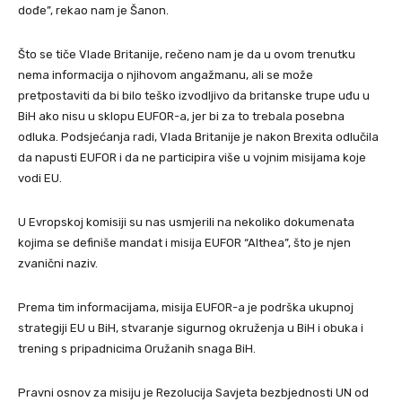
dođe”, rekao nam je Šanon.
Što se tiče Vlade Britanije, rečeno nam je da u ovom trenutku
nema informacija o njihovom angažmanu, ali se može
pretpostaviti da bi bilo teško izvodljivo da britanske trupe uđu u
BiH ako nisu u sklopu EUFOR-a, jer bi za to trebala posebna
odluka. Podsjećanja radi, Vlada Britanije je nakon Brexita odlučila
da napusti EUFOR i da ne participira više u vojnim misijama koje
vodi EU.
U Evropskoj komisiji su nas usmjerili na nekoliko dokumenata
kojima se definiše mandat i misija EUFOR “Althea”, što je njen
zvanični naziv.
Prema tim informacijama, misija EUFOR-a je podrška ukupnoj
strategiji EU u BiH, stvaranje sigurnog okruženja u BiH i obuka i
trening s pripadnicima Oružanih snaga BiH.
Pravni osnov za misiju je Rezolucija Savjeta bezbjednosti UN od