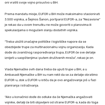
oni vratiti svoje vojno prisustvo u BiH.
Prema mandatu misije, EUFOR u BiH može maksimalno stacionirati
3.500 vojnika, a Šejmos Šanon, portparol EUFOR-a, za “Nezavisne”
je rekao da u ovom trenutku ne može govoriti o planovima ili
spekulacijama o mogućem slanju dodatnih vojnika.
“Treba uložiti značajne političke i logističke napore da se
obezbijede trupe za multinacionalnu vojnu organizaciju. Kada
dođe do zvaničnog raspoređivanja trupa, EUFOR će sve detalje
iznijeti u saopštenjima i putem društvenih mreža”, rekao je on.
Vlada Njemačke ovih dana treba da uputi trupe u BiH, a u
Ambasadi Njemačke u BiH su nam rekli da se za detalje obratimo
EUFOR-u, dok u EUFOR-u ističu da je ovo angažovanje još u fazi
planiranja i istraživanja.
“Ako u konačnici dođe do odluke da će Njemačka angažovati
vojnike, detalji će biti objavljeni od strane EUFOR-a, kada do toga