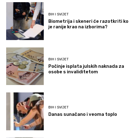
BIH I SVIJET
Biometrija i skeneri će razotkriti ko
je ranije krao na izborima?
BIH I SVIJET
Počinje isplata julskih naknada za
osobe s invaliditetom
BIH I SVIJET
Danas sunačano i veoma toplo