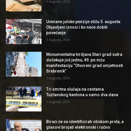
5 Augusta, 2026
Uvećane julske penzije stižu 5. augusta:
Objavljeni iznosi i ko neće dobiti
povećanje
3 Augusta, 2026
Monumentalna tvrdjava Stari grad sutra
dočekuje još jednu, 49. po nizu
manifestaciju “Otvoreni grad umjetnosti
Srebrenik”
7 Augusta, 2026
Tri smrtna slučaja na cestama
Tuzlanskog kantona u samo dva dana
1 Augusta, 2026
Birači će se identificirati otiskom prsta, a
glasovi brojati elektronski i ručno