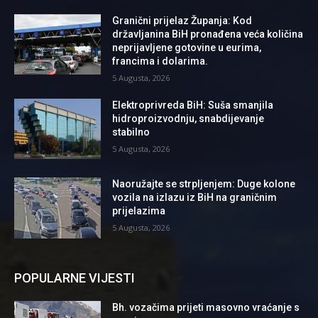
Granični prijelaz Županja: Kod
državljanina BiH pronađena veća količina
neprijavljene gotovine u eurima,
francima i dolarima.
5 Augusta, 2026
Elektroprivreda BiH: Suša smanjila
hidroproizvodnju, snabdijevanje
stabilno
5 Augusta, 2026
Naoružajte se strpljenjem: Duge kolone
vozila na izlazu iz BiH na graničnim
prijelazima
5 Augusta, 2026
POPULARNE VIJESTI
Bh. vozačima prijeti masovno vraćanje s