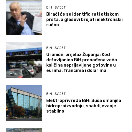
BIH I SVIJET
Birači će se identificirati otiskom
prsta, a glasovi brojati elektronski i
ručno
BIH I SVIJET
Granični prijelaz Županja: Kod
državljanina BiH pronađena veća
količina neprijavljene gotovine u
eurima, francima i dolarima.
BIH I SVIJET
Elektroprivreda BiH: Suša smanjila
hidroproizvodnju, snabdijevanje
stabilno