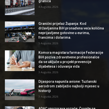
granica
4 Augusta, 2026
Granični prijelaz Županja: Kod
državljanina BiH pronađena veća količina
neprijavljene gotovine u eurima,
francima i dolarima.
5 Augusta, 2026
Komora magistara farmacije Federacije
BiH poziva zdravstvene profesionalce
da se uključe u projekt prevencije
dijabetesa i očuvanja vida
3 Augusta, 2026
Dijaspora napunila avione: Tuzlanski
aerodrom zabilježio najbolji mjesec u
historiji
3 Augusta, 2026
ADAC upozorava vozače: Čuvajte se