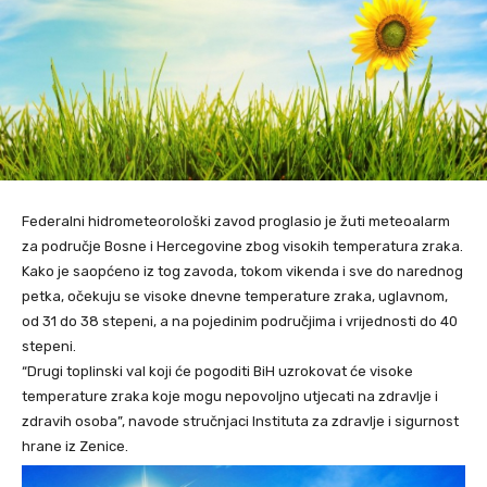
Federalni hidrometeorološki zavod proglasio je žuti meteoalarm
za područje Bosne i Hercegovine zbog visokih temperatura zraka.
Kako je saopćeno iz tog zavoda, tokom vikenda i sve do narednog
petka, očekuju se visoke dnevne temperature zraka, uglavnom,
od 31 do 38 stepeni, a na pojedinim područjima i vrijednosti do 40
stepeni.
“Drugi toplinski val koji će pogoditi BiH uzrokovat će visoke
temperature zraka koje mogu nepovoljno utjecati na zdravlje i
zdravih osoba”, navode stručnjaci Instituta za zdravlje i sigurnost
hrane iz Zenice.