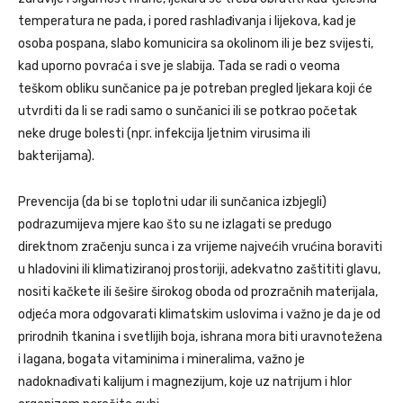
temperatura ne pada, i pored rashlađivanja i lijekova, kad je
osoba pospana, slabo komunicira sa okolinom ili je bez svijesti,
kad uporno povraća i sve je slabija. Tada se radi o veoma
teškom obliku sunčanice pa je potreban pregled ljekara koji će
utvrditi da li se radi samo o sunčanici ili se potkrao početak
neke druge bolesti (npr. infekcija ljetnim virusima ili
bakterijama).
Prevencija (da bi se toplotni udar ili sunčanica izbjegli)
podrazumijeva mjere kao što su ne izlagati se predugo
direktnom zračenju sunca i za vrijeme najvećih vrućina boraviti
u hladovini ili klimatiziranoj prostoriji, adekvatno zaštititi glavu,
nositi kačkete ili šešire širokog oboda od prozračnih materijala,
odjeća mora odgovarati klimatskim uslovima i važno je da je od
prirodnih tkanina i svetlijih boja, ishrana mora biti uravnotežena
i lagana, bogata vitaminima i mineralima, važno je
nadoknađivati kalijum i magnezijum, koje uz natrijum i hlor