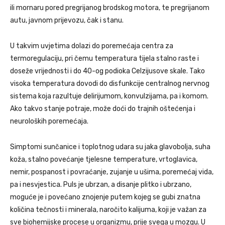
ili mornaru pored pregrijanog brodskog motora, te pregrijanom
autu, javnom prijevozu, čak i stanu.
U takvim uvjetima dolazi do poremećaja centra za
termoregulaciju, pri čemu temperatura tijela stalno raste i
doseže vrijednosti i do 40-og podioka Celzijusove skale. Tako
visoka temperatura dovodi do disfunkcije centralnog nervnog
sistema koja razultuje delirijumom, konvulzijama, pa i komom.
Ako takvo stanje potraje, može doći do trajnih oštećenja i
neuroloških poremećaja.
Simptomi sunčanice i toplotnog udara su jaka glavobolja, suha
koža, stalno povećanje tjelesne temperature, vrtoglavica,
nemir, pospanost i povraćanje, zujanje u ušima, poremećaj vida,
pa i nesvjestica. Puls je ubrzan, a disanje plitko i ubrzano,
moguće je i povećano znojenje putem kojeg se gubi znatna
količina tečnosti i minerala, naročito kalijuma, koji je važan za
sve biohemijske procese u organizmu, prije svega u mozgu. U