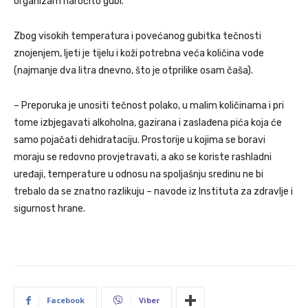
organizam naročito gubi.
Zbog visokih temperatura i povećanog gubitka tečnosti
znojenjem, ljeti je tijelu i koži potrebna veća količina vode
(najmanje dva litra dnevno, što je otprilike osam čaša).
– Preporuka je unositi tečnost polako, u malim količinama i pri
tome izbjegavati alkoholna, gazirana i zaslađena pića koja će
samo pojačati dehidrataciju. Prostorije u kojima se boravi
moraju se redovno provjetravati, a ako se koriste rashladni
uređaji, temperature u odnosu na spoljašnju sredinu ne bi
trebalo da se znatno razlikuju – navode iz Instituta za zdravlje i
sigurnost hrane.
Facebook
Viber