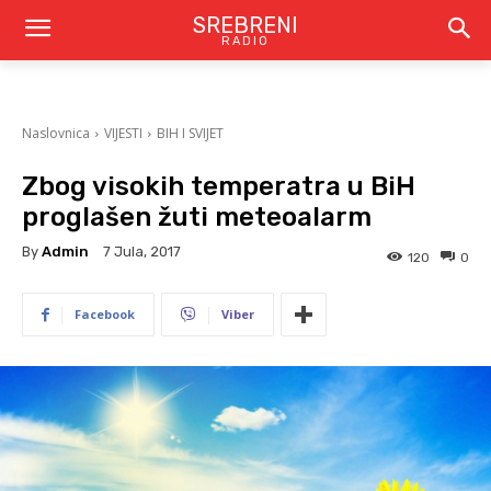
SREBRENI
RADIO
Naslovnica
VIJESTI
BIH I SVIJET
Zbog visokih temperatra u BiH
proglašen žuti meteoalarm
By
Admin
7 Jula, 2017
120
0
Facebook
Viber