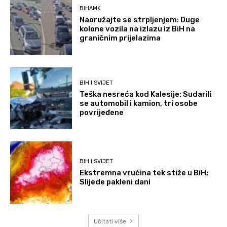
BIHAMK
Naoružajte se strpljenjem: Duge
kolone vozila na izlazu iz BiH na
graničnim prijelazima
BIH I SVIJET
Teška nesreća kod Kalesije: Sudarili
se automobil i kamion, tri osobe
povrijeđene
BIH I SVIJET
Ekstremna vrućina tek stiže u BiH:
Slijede pakleni dani
Učitati više