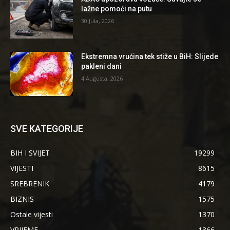
lažne pomoći na putu
30 Jula, 2026
Ekstremna vrućina tek stiže u BiH: Slijede
pakleni dani
4 Augusta, 2026
SVE KATEGORIJE
BIH I SVIJET
19299
VIJESTI
8615
SREBRENIK
4179
BIZNIS
1575
Ostale vijesti
1370
VRIJEME
1366