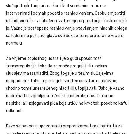
slučaju toplotnog udara kao i kod sunčanice mora se
intervenirati i odmah početi s rashlađivanjem. Osobu smjestiti
u hladovinu ili u rashlađenu, zatamnjenu prostoriju i raskomotiti
je. Važno je postepeno rashlađivanje stavljanjem hladnih obloga
sa ledom na potiljak i glavu sve dok se temperatura ne vrati u
normalu.
Za vrijeme toplotnog udara tijelo gubi sposobnost
termoregulacije tako da se može pregrijati ili u nekim
slučajevima rashladiti. Zbog toga je u težim slučajevima
neophodno stalno mjeriti tjelesnu temperaturu i, naravno,
shodno tome unesrećenog hladiti ili utopljavati. Jako je važno
nadoknaditi izgubljenu tečnost i minerale, davati hladne
napitke, ali izbjegavati pića koja utiču na krvotok, posebno kafu
i alkohol.
Kako se navodi u upozorenju i preporukama tima Instituta za
zdravlje i sigurnost hrane, ljekaru se treba obratiti kad tjelesna