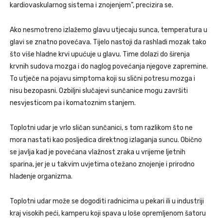
kardiovaskularnog sistema i znojenjem”, precizira se.
Ako nesmotreno izlažemo glavu utjecaju sunca, temperatura u
glavi se znatno povećava. Tijelo nastoji da rashladi mozak tako
što više hladne krvi upućuje u glavu. Time dolazi do širenja
krvnih sudova mozga i do naglog povećanja njegove zapremine.
To utječe na pojavu simptoma koji su slični potresu mozga i
nisu bezopasni. Ozbiljni slučajevi sunčanice mogu završiti
nesvjesticom pa i komatoznim stanjem.
Toplotni udar je vrlo sličan sunčanici, s tom razlikom što ne
mora nastati kao posljedica direktnog izlaganja suncu. Obično
se javlja kad je povećana vlažnost zraka u vrijeme ljetnih
sparina, jer je u takvim uvjetima otežano znojenje i prirodno
hlađenje organizma.
Toplotni udar može se dogoditi radnicima u pekari ili u industriji
kraj visokih peći, kamperu koji spava u loše opremljenom šatoru