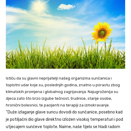
Ističu da su glavni neprijatelji našeg organizma sunčanica i
toplotni udar koje su, poslednjih godina, znatno u porastu zbog
klimatskih promjena i globalnog zagrijavanja. Najugroženija su
djeca zato što brzo izgube tečnost, trudnice, starije osobe,
hronični bolesnici, te pacijenti na terapiji za izmokravanje.
“Duže izlaganje glave suncu dovodi do sunčanice, posebno kad
je potiljačni dio glave direktno izložen visokoj temperaturi i pod
utjecajem sunčeve toplote. Naime, naše tijelo se hladi radom