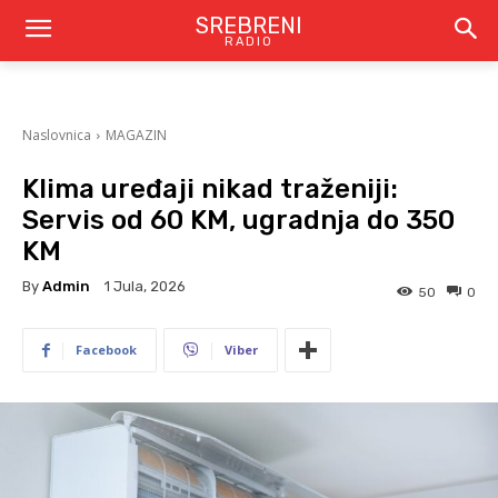
SREBRENI
RADIO
Naslovnica
MAGAZIN
Klima uređaji nikad traženiji:
Servis od 60 KM, ugradnja do 350
KM
By
Admin
1 Jula, 2026
50
0
Facebook
Viber