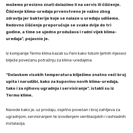
možemo precizno znati dolazimo li na servis ili čišćenje.
Čišćenje klima-uređaja prvenstveno je važno zbog
zdravlja jer bakterije koje se nalaze u uređaju udišemo.
Redovno čišćenje preporučuje se svake dvije do tri
godine, a time se ujedno produžava i radni vijek klima-
uređaja”, pojasnio je.
Iz kompanije Termo klima kazali su Feni kako tokom ljetnih mjeseci
bilježe povećanu potražnju za klima-uređajima.
“Dolaskom visokih temperatura bilježimo znatno veći broj
upita i narudžbi, kako za kupovinu novih klima-uređaja,
tako i za njihovu ugradnju i servisiranje”, istakli su iz
Termo klime.
Navode kako je, uz prodaju, osjetno povećan i broj zahtjeva za
ugradnjom, servisiranjem te izvođenjem ventilacijskih i rashladnih
instalacija.