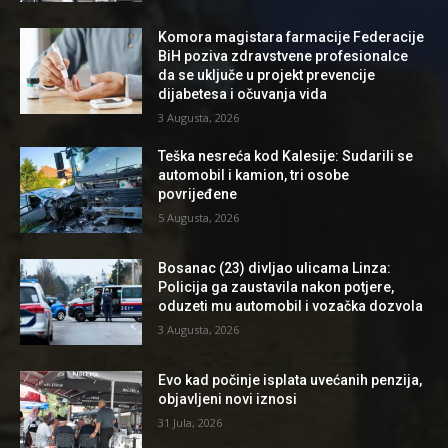
Komora magistara farmacije Federacije
BiH poziva zdravstvene profesionalce
da se uključe u projekt prevencije
dijabetesa i očuvanja vida
3 Augusta, 2026
Teška nesreća kod Kalesije: Sudarili se
automobil i kamion, tri osobe
povrijeđene
5 Augusta, 2026
Bosanac (23) divljao ulicama Linza:
Policija ga zaustavila nakon potjere,
oduzeti mu automobil i vozačka dozvola
3 Augusta, 2026
Evo kad počinje isplata uvećanih penzija,
objavljeni novi iznosi
31 Jula, 2026