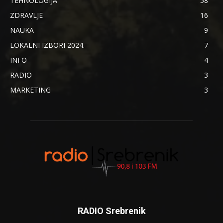
TEHNOLOGIJA
58
ZDRAVLJE
16
NAUKA
9
LOKALNI IZBORI 2024.
7
INFO
4
RADIO
3
MARKETING
3
RADIO Srebrenik