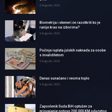
6 Augusta, 2026
Biometrija i skeneri će razotkriti ko je
ranije krao na izborima?
6 Augusta, 2026
Počinje isplata julskih naknada za osobe
s invaliditetom
6 Augusta, 2026
Danas sunačano i veoma toplo
6 Augusta, 2026
Zaposlenik Suda BiH optužen za
prisvajanje gotovo 200.000 KM oduzetog