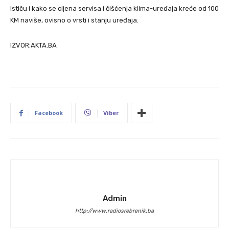
Ističu i kako se cijena servisa i čišćenja klima-uređaja kreće od 100
KM naviše, ovisno o vrsti i stanju uređaja.
IZVOR:AKTA.BA
Facebook
Viber
Admin
http://www.radiosrebrenik.ba