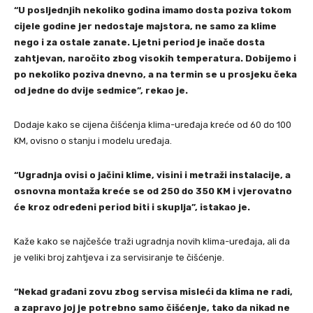
“U posljednjih nekoliko godina imamo dosta poziva tokom
cijele godine jer nedostaje majstora, ne samo za klime
nego i za ostale zanate. Ljetni period je inače dosta
zahtjevan, naročito zbog visokih temperatura. Dobijemo i
po nekoliko poziva dnevno, a na termin se u prosjeku čeka
od jedne do dvije sedmice”, rekao je.
Dodaje kako se cijena čišćenja klima-uređaja kreće od 60 do 100
KM, ovisno o stanju i modelu uređaja.
“Ugradnja ovisi o jačini klime, visini i metraži instalacije, a
osnovna montaža kreće se od 250 do 350 KM i vjerovatno
će kroz određeni period biti i skuplja”, istakao je.
Kaže kako se najčešće traži ugradnja novih klima-uređaja, ali da
je veliki broj zahtjeva i za servisiranje te čišćenje.
“Nekad građani zovu zbog servisa misleći da klima ne radi,
a zapravo joj je potrebno samo čišćenje, tako da nikad ne