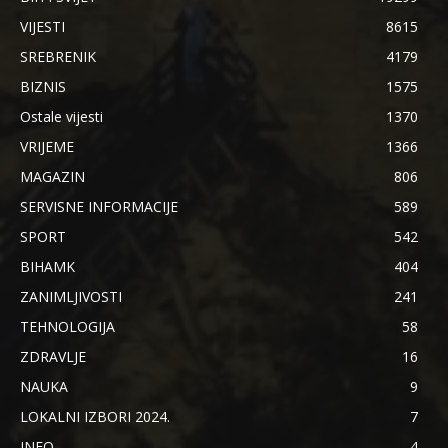
VIJESTI
8615
SREBRENIK
4179
BIZNIS
1575
Ostale vijesti
1370
VRIJEME
1366
MAGAZIN
806
SERVISNE INFORMACIJE
589
SPORT
542
BIHAMK
404
ZANIMLJIVOSTI
241
TEHNOLOGIJA
58
ZDRAVLJE
16
NAUKA
9
LOKALNI IZBORI 2024.
7
INFO
4