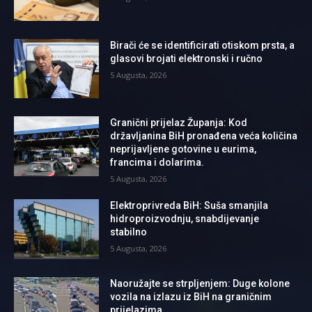
Birači će se identificirati otiskom prsta, a
glasovi brojati elektronski i ručno
5 Augusta, 2026
Granični prijelaz Županja: Kod
državljanina BiH pronađena veća količina
neprijavljene gotovine u eurima,
francima i dolarima.
5 Augusta, 2026
Elektroprivreda BiH: Suša smanjila
hidroproizvodnju, snabdijevanje
stabilno
5 Augusta, 2026
Naoružajte se strpljenjem: Duge kolone
vozila na izlazu iz BiH na graničnim
prijelazima