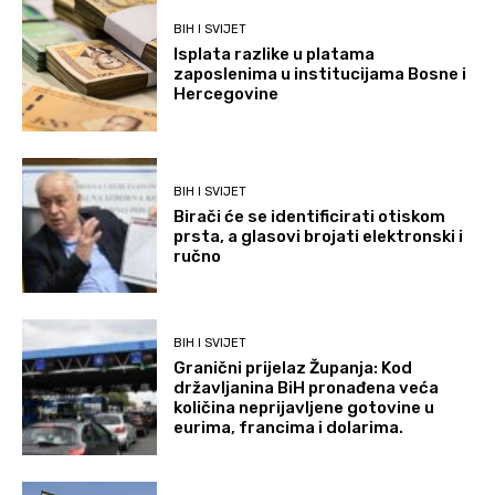
BIH I SVIJET
Isplata razlike u platama
zaposlenima u institucijama Bosne i
Hercegovine
BIH I SVIJET
Birači će se identificirati otiskom
prsta, a glasovi brojati elektronski i
ručno
BIH I SVIJET
Granični prijelaz Županja: Kod
državljanina BiH pronađena veća
količina neprijavljene gotovine u
eurima, francima i dolarima.