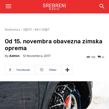
SREBRENI
RADIO
Naslovnica
VIJESTI
BIH I SVIJET
Od 15. novembra obavezna zimska
oprema
By
Admin
12 Novembra, 2017
112
0
Facebook
Viber