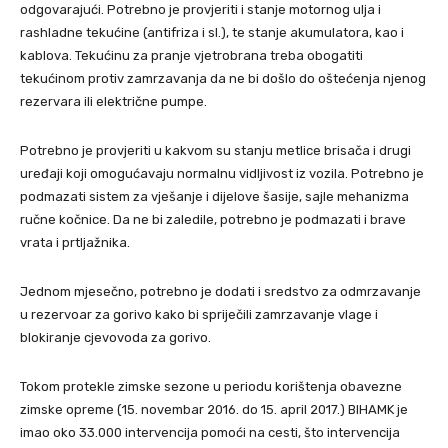
odgovarajući. Potrebno je provjeriti i stanje motornog ulja i
rashladne tekućine (antifriza i sl.), te stanje akumulatora, kao i
kablova. Tekućinu za pranje vjetrobrana treba obogatiti
tekućinom protiv zamrzavanja da ne bi došlo do oštećenja njenog
rezervara ili električne pumpe.
Potrebno je provjeriti u kakvom su stanju metlice brisača i drugi
uređaji koji omogućavaju normalnu vidljivost iz vozila. Potrebno je
podmazati sistem za vješanje i dijelove šasije, sajle mehanizma
ručne kočnice. Da ne bi zaledile, potrebno je podmazati i brave
vrata i prtljažnika.
Jednom mjesečno, potrebno je dodati i sredstvo za odmrzavanje
u rezervoar za gorivo kako bi spriječili zamrzavanje vlage i
blokiranje cjevovoda za gorivo.
Tokom protekle zimske sezone u periodu korištenja obavezne
zimske opreme (15. novembar 2016. do 15. april 2017.) BIHAMK je
imao oko 33.000 intervencija pomoći na cesti, što intervencija