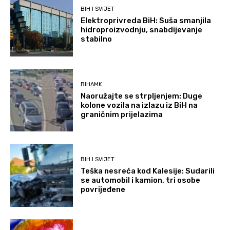
BIH I SVIJET
Elektroprivreda BiH: Suša smanjila
hidroproizvodnju, snabdijevanje
stabilno
BIHAMK
Naoružajte se strpljenjem: Duge
kolone vozila na izlazu iz BiH na
graničnim prijelazima
BIH I SVIJET
Teška nesreća kod Kalesije: Sudarili
se automobil i kamion, tri osobe
povrijeđene