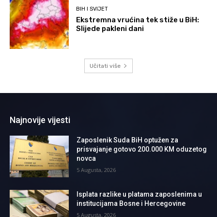
BIH I SVIJET
Ekstremna vrućina tek stiže u BiH:
Slijede pakleni dani
Učitati više
Najnovije vijesti
Zaposlenik Suda BiH optužen za
prisvajanje gotovo 200.000 KM oduzetog
novca
5 Augusta, 2026
Isplata razlike u platama zaposlenima u
institucijama Bosne i Hercegovine
5 Augusta, 2026