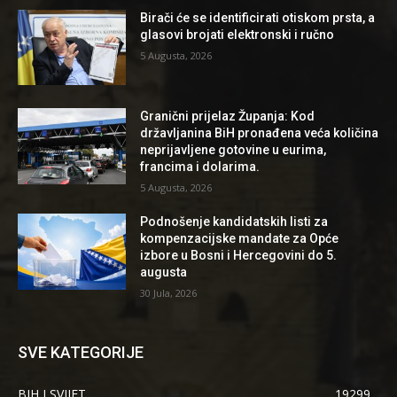
Birači će se identificirati otiskom prsta, a
glasovi brojati elektronski i ručno
5 Augusta, 2026
Granični prijelaz Županja: Kod
državljanina BiH pronađena veća količina
neprijavljene gotovine u eurima,
francima i dolarima.
5 Augusta, 2026
Podnošenje kandidatskih listi za
kompenzacijske mandate za Opće
izbore u Bosni i Hercegovini do 5.
augusta
30 Jula, 2026
SVE KATEGORIJE
BIH I SVIJET
19299