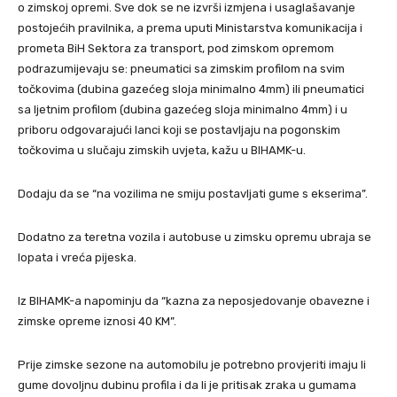
o zimskoj opremi. Sve dok se ne izvrši izmjena i usaglašavanje
postojećih pravilnika, a prema uputi Ministarstva komunikacija i
prometa BiH Sektora za transport, pod zimskom opremom
podrazumijevaju se: pneumatici sa zimskim profilom na svim
točkovima (dubina gazećeg sloja minimalno 4mm) ili pneumatici
sa ljetnim profilom (dubina gazećeg sloja minimalno 4mm) i u
priboru odgovarajući lanci koji se postavljaju na pogonskim
točkovima u slučaju zimskih uvjeta, kažu u BIHAMK-u.
Dodaju da se “na vozilima ne smiju postavljati gume s ekserima”.
Dodatno za teretna vozila i autobuse u zimsku opremu ubraja se
lopata i vreća pijeska.
Iz BIHAMK-a napominju da “kazna za neposjedovanje obavezne i
zimske opreme iznosi 40 KM”.
Prije zimske sezone na automobilu je potrebno provjeriti imaju li
gume dovoljnu dubinu profila i da li je pritisak zraka u gumama