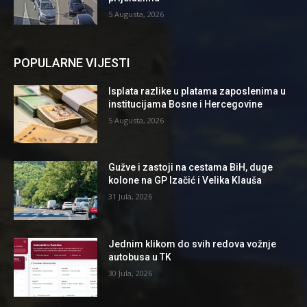
5 Augusta, 2026
POPULARNE VIJESTI
Isplata razlike u platama zaposlenima u
institucijama Bosne i Hercegovine
5 Augusta, 2026
Gužve i zastoji na cestama BiH, duge
kolone na GP Izačić i Velika Klauša
31 Jula, 2026
Jednim klikom do svih redova vožnje
autobusa u TK
30 Jula, 2026