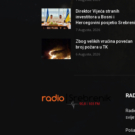
Direktor Vijeća stranih
investitora u Bosni i
Hercegovini posjetio Srebren
7 Augusta, 2026
Zbog velikih vrućina povećan
broj požara u TK
6 Augusta, 2026
RAD
Radio
svije
Poša