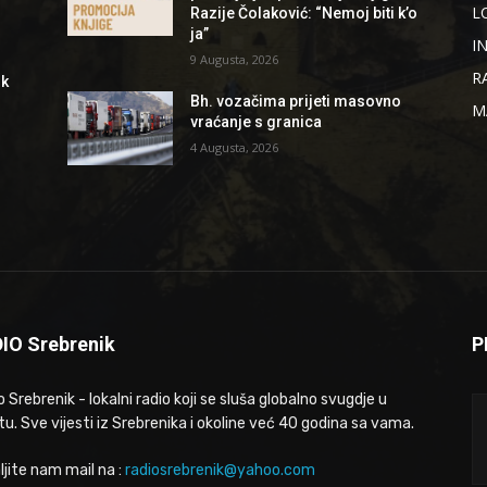
L
Razije Čolaković: “Nemoj biti k’o
ja”
I
9 Augusta, 2026
R
ik
Bh. vozačima prijeti masovno
M
vraćanje s granica
4 Augusta, 2026
IO Srebrenik
P
 Srebrenik - lokalni radio koji se sluša globalno svugdje u
tu. Sve vijesti iz Srebrenika i okoline već 40 godina sa vama.
ljite nam mail na :
radiosrebrenik@yahoo.com