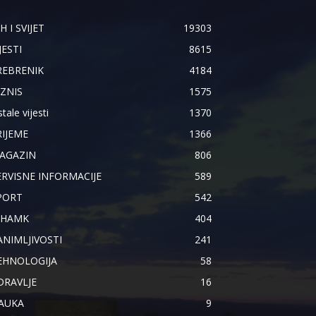
H I SVIJET
19303
JESTI
8615
REBRENIK
4184
IZNIS
1575
tale vijesti
1370
RIJEME
1366
AGAZIN
806
ERVISNE INFORMACIJE
589
PORT
542
IHAMK
404
ANIMLJIVOSTI
241
EHNOLOGIJA
58
DRAVLJE
16
AUKA
9