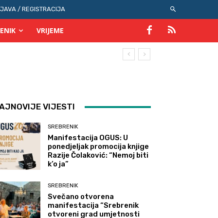
IJAVA / REGISTRACIJA
ENIK
VRIJEME
AJNOVIJE VIJESTI
SREBRENIK
Manifestacija OGUS: U
ponedjeljak promocija knjige
Razije Čolaković: “Nemoj biti
k’o ja”
SREBRENIK
Svečano otvorena
manifestacija “Srebrenik
otvoreni grad umjetnosti