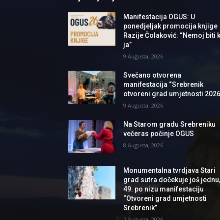
Manifestacija OGUS: U
ponedjeljak promocija knjige
Razije Čolaković: “Nemoj biti k
ja”
9 Augusta, 2026
Svečano otvorena
manifestacija “Srebrenik
otvoreni grad umjetnosti 2026
9 Augusta, 2026
Na Starom gradu Srebreniku
večeras počinje OGUS
8 Augusta, 2026
Monumentalna tvrdjava Stari
grad sutra dočekuje još jednu
49. po nizu manifestaciju
“Otvoreni grad umjetnosti
Srebrenik”
7 Augusta, 2026