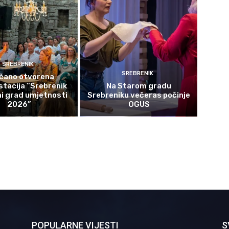
SREBRENIK
SREBRENIK
čano otvorena
tacija “Srebrenik
Na Starom gradu
i grad umjetnosti
Srebreniku večeras počinje
2026”
OGUS
POPULARNE VIJESTI
S