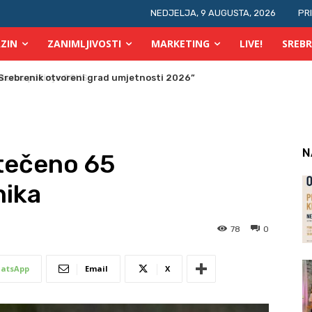
NEDJELJA, 9 AUGUSTA, 2026
PR
ZIN
ZANIMLJIVOSTI
MARKETING
LIVE!
SREBR
ras počinje OGUS
N
atečeno 65
nika
78
0
atsApp
Email
X