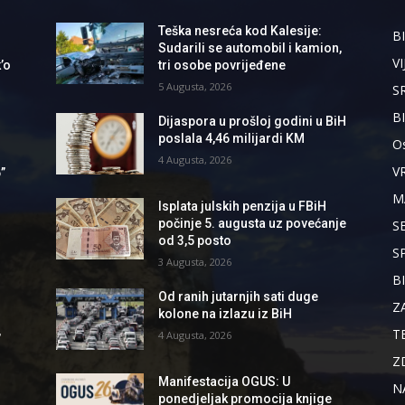
Teška nesreća kod Kalesije:
BI
Sudarili se automobil i kamion,
VI
’o
tri osobe povrijeđene
5 Augusta, 2026
S
B
Dijaspora u prošloj godini u BiH
poslala 4,46 milijardi KM
Os
4 Augusta, 2026
V
”
M
Isplata julskih penzija u FBiH
počinje 5. augusta uz povećanje
S
od 3,5 posto
S
3 Augusta, 2026
B
Od ranih jutarnjih sati duge
Z
kolone na izlazu iz BiH
,
T
4 Augusta, 2026
Z
Manifestacija OGUS: U
N
ponedjeljak promocija knjige