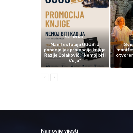
SREBRENIK
Manifestacija OGUS: U
Sve
ponedjeljak promocija knjige
manifes
Razije Čolaković: “Nemoj biti
otvoren
k’o ja”
Najnovije vijesti