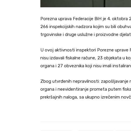
Porezna uprava Federacije BiH je 4. oktobra 
266 inspekcijskih nadzora kojim su bili obuhva
trgovinske i druge uslužne i proizvodne djelat
U ovoj aktivnosti inspektori Porezne uprave FB
nisu izdavali fiskalne račune, 23 objekata u 
organa i 27 obveznika koji nisu imali instaliran 
Zbog utvrđenih nepravilnosti: zapošljavanje n
organa i neevidentiranje prometa putem fiska
prekršajnih naloga, sa ukupno izrečenim no