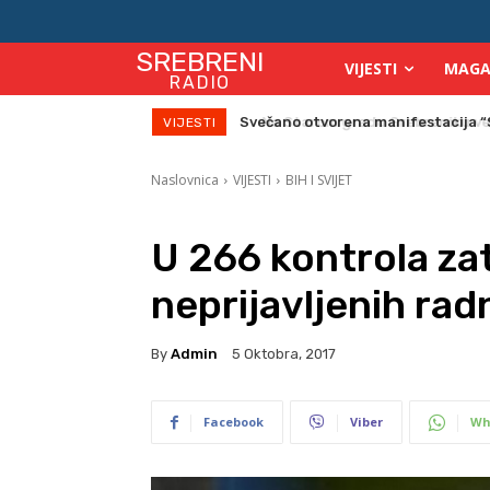
SREBRENI
VIJESTI
MAGA
RADIO
Na Starom gradu Srebreniku veče
VIJESTI
Naslovnica
VIJESTI
BIH I SVIJET
U 266 kontrola z
neprijavljenih rad
By
Admin
5 Oktobra, 2017
Facebook
Viber
Wh