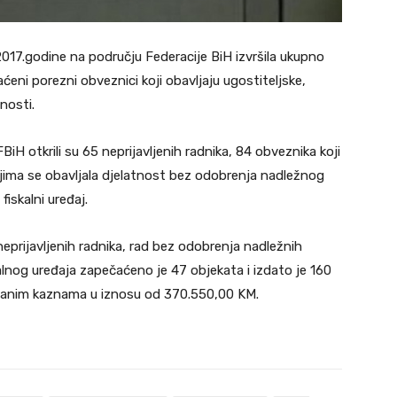
2017.godine na području Federacije BiH izvršila ukupno
ćeni porezni obveznici koji obavljaju ugostiteljske,
nosti.
iH otkrili su 65 neprijavljenih radnika, 84 obveznika koji
kojima se obavljala djelatnost bez odobrenja nadležnog
fiskalni uređaj.
eprijavljenih radnika, rad bez odobrenja nadležnih
lnog uređaja zapečaćeno je 47 objekata i izdato je 160
včanim kaznama u iznosu od 370.550,00 KM.