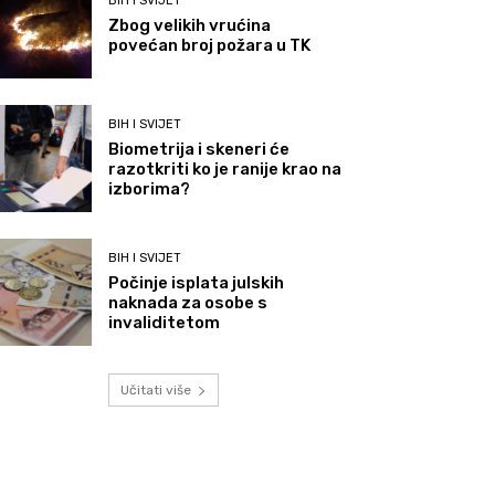
BIH I SVIJET
Zbog velikih vrućina
povećan broj požara u TK
BIH I SVIJET
Biometrija i skeneri će
razotkriti ko je ranije krao na
izborima?
BIH I SVIJET
Počinje isplata julskih
naknada za osobe s
invaliditetom
Učitati više