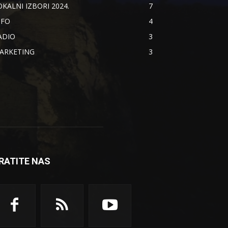
OKALNI IZBORI 2024.
7
NFO
4
ADIO
3
ARKETING
3
RATITE NAS