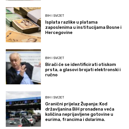
BIH I SVIJET
Isplata razlike u platama
zaposlenima u institucijama Bosne i
Hercegovine
BIH I SVIJET
Birači će se identificirati otiskom
prsta, a glasovi brojati elektronski i
ručno
BIH I SVIJET
Granični prijelaz Županja: Kod
državljanina BiH pronađena veća
količina neprijavljene gotovine u
eurima, francima i dolarima.