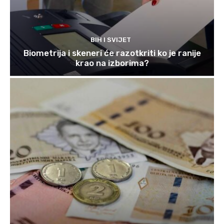
BIH I SVIJET
Biometrija i skeneri će razotkriti ko je ranije
krao na izborima?