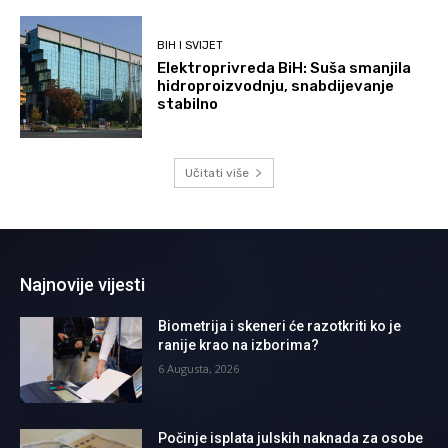
BIH I SVIJET
Elektroprivreda BiH: Suša smanjila
hidroproizvodnju, snabdijevanje
stabilno
Učitati više
Najnovije vijesti
Biometrija i skeneri će razotkriti ko je
ranije krao na izborima?
6 Augusta, 2026
Počinje isplata julskih naknada za osobe