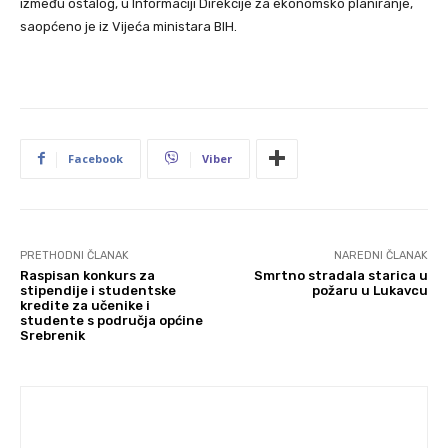
između ostalog, u Informaciji Direkcije za ekonomsko planiranje,
saopćeno je iz Vijeća ministara BIH.
Facebook
Viber
PRETHODNI ČLANAK
NAREDNI ČLANAK
Raspisan konkurs za
Smrtno stradala starica u
stipendije i studentske
požaru u Lukavcu
kredite za učenike i
studente s područja općine
Srebrenik