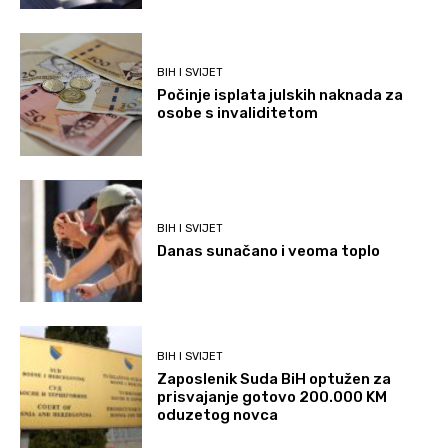
BIH I SVIJET
Počinje isplata julskih naknada za
osobe s invaliditetom
BIH I SVIJET
Danas sunačano i veoma toplo
BIH I SVIJET
Zaposlenik Suda BiH optužen za
prisvajanje gotovo 200.000 KM
oduzetog novca