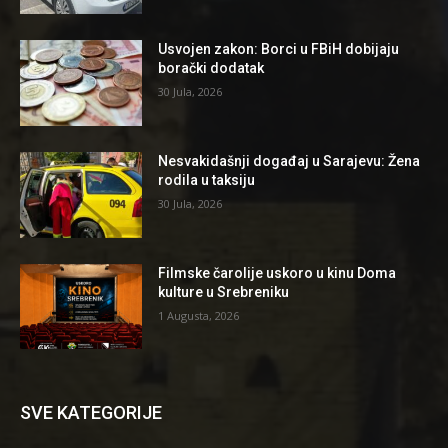
Usvojen zakon: Borci u FBiH dobijaju
borački dodatak
30 Jula, 2026
Nesvakidašnji događaj u Sarajevu: Žena
rodila u taksiju
30 Jula, 2026
Filmske čarolije uskoro u kinu Doma
kulture u Srebreniku
1 Augusta, 2026
SVE KATEGORIJE