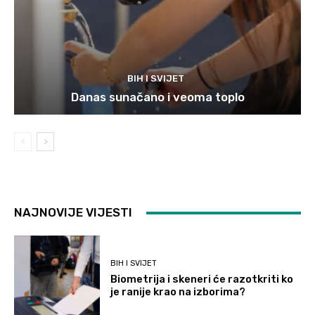
BIH I SVIJET
Danas sunačano i veoma toplo
NAJNOVIJE VIJESTI
BIH I SVIJET
Biometrija i skeneri će razotkriti ko
je ranije krao na izborima?