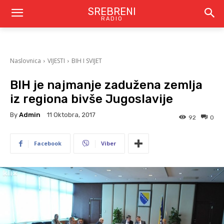
SREBRENI
RADIO
Naslovnica
VIJESTI
BIH I SVIJET
BIH je najmanje zadužena zemlja
iz regiona bivše Jugoslavije
By
Admin
11 Oktobra, 2017
92
0
Facebook
Viber