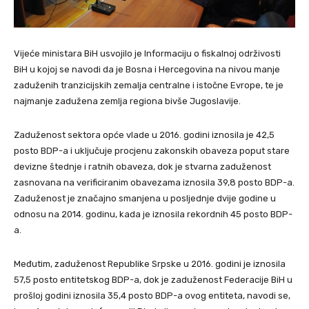
Vijeće ministara BiH usvojilo je Informaciju o fiskalnoj održivosti
BiH u kojoj se navodi da je Bosna i Hercegovina na nivou manje
zaduženih tranzicijskih zemalja centralne i istočne Evrope, te je
najmanje zadužena zemlja regiona bivše Jugoslavije.
Zaduženost sektora opće vlade u 2016. godini iznosila je 42,5
posto BDP-a i uključuje procjenu zakonskih obaveza poput stare
devizne štednje i ratnih obaveza, dok je stvarna zaduženost
zasnovana na verificiranim obavezama iznosila 39,8 posto BDP-a.
Zaduženost je značajno smanjena u posljednje dvije godine u
odnosu na 2014. godinu, kada je iznosila rekordnih 45 posto BDP-
a.
Međutim, zaduženost Republike Srpske u 2016. godini je iznosila
57,5 posto entitetskog BDP-a, dok je zaduženost Federacije BiH u
prošloj godini iznosila 35,4 posto BDP-a ovog entiteta, navodi se,