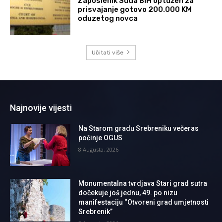
Zaposlenik Suda BiH optužen za
prisvajanje gotovo 200.000 KM
oduzetog novca
Učitati više
Najnovije vijesti
Na Starom gradu Srebreniku večeras
počinje OGUS
8 Augusta, 2026
Monumentalna tvrdjava Stari grad sutra
dočekuje još jednu, 49. po nizu
manifestaciju “Otvoreni grad umjetnosti
Srebrenik”