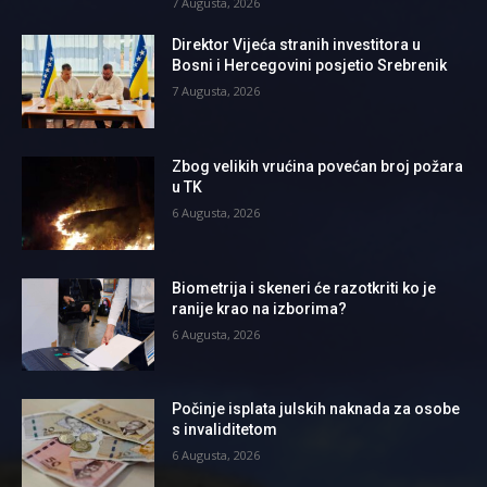
7 Augusta, 2026
Direktor Vijeća stranih investitora u
Bosni i Hercegovini posjetio Srebrenik
7 Augusta, 2026
Zbog velikih vrućina povećan broj požara
u TK
6 Augusta, 2026
Biometrija i skeneri će razotkriti ko je
ranije krao na izborima?
6 Augusta, 2026
Počinje isplata julskih naknada za osobe
s invaliditetom
6 Augusta, 2026