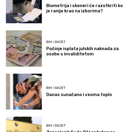
Biometrija i skeneri će razotkriti ko
je ranije krao na izborima?
BIH I SVIJET
Počinje isplata julskih naknada za
osobe s invaliditetom
BIH I SVIJET
Danas sunačano i veoma toplo
BIH I SVIJET