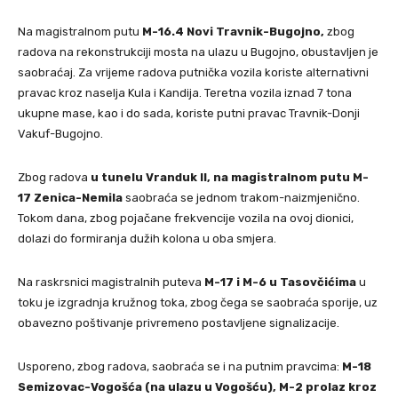
Na magistralnom putu
M-16.4 Novi Travnik-Bugojno,
zbog
radova na rekonstrukciji mosta na ulazu u Bugojno, obustavljen je
saobraćaj. Za vrijeme radova putnička vozila koriste alternativni
pravac kroz naselja Kula i Kandija. Teretna vozila iznad 7 tona
ukupne mase, kao i do sada, koriste putni pravac Travnik-Donji
Vakuf-Bugojno.
Zbog radova
u tunelu Vranduk II, na magistralnom putu M-
17 Zenica-Nemila
saobraća se jednom trakom-naizmjenično.
Tokom dana, zbog pojačane frekvencije vozila na ovoj dionici,
dolazi do formiranja dužih kolona u oba smjera.
Na raskrsnici magistralnih puteva
M-17 i M-6 u Tasovčićima
u
toku je izgradnja kružnog toka, zbog čega se saobraća sporije, uz
obavezno poštivanje privremeno postavljene signalizacije.
Usporeno, zbog radova, saobraća se i na putnim pravcima:
M-18
Semizovac-Vogošća (na ulazu u Vogošću), M-2 prolaz kroz