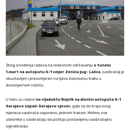
Zbog izvođenja radova na redovnom održavanju
u tunelu
1.mart na autoputu A-1 smjer Zenica jug- Lašva
, saobraćaj je
obustavljen i preusmjeren na lijevu kolovoznu traku u
dvosmjernom režimu.
U toku su radovi
na vijaduktu Bojnik na dionici autoputa A-1
Sarajevo zapad-Sarajevo sjever,
gdje se do kraja ovog
mjeseca saobraća usporeno, jednom trakom. Molimo sve
učesnike u saobraćaju da poštuju postavljenu saobraćajnu
signalizaciju.