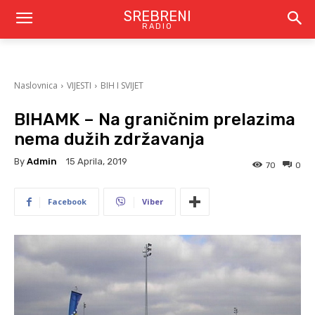
SREBRENI
RADIO
Naslovnica
VIJESTI
BIH I SVIJET
BIHAMK – Na graničnim prelazima
nema dužih zdržavanja
By
Admin
15 Aprila, 2019
70
0
Facebook
Viber