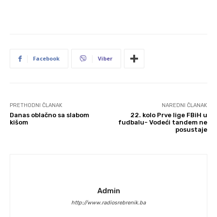
Facebook
Viber
PRETHODNI ČLANAK
NAREDNI ČLANAK
Danas oblačno sa slabom
22. kolo Prve lige FBiH u
kišom
fudbalu- Vodeći tandem ne
posustaje
Admin
http://www.radiosrebrenik.ba