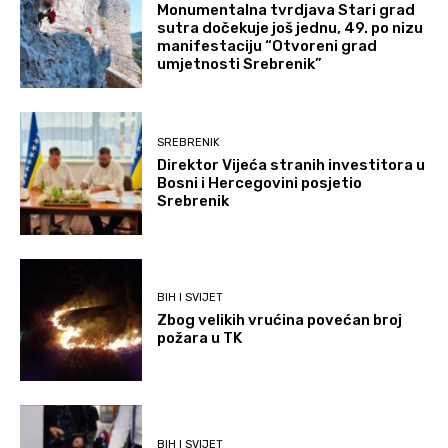
Monumentalna tvrdjava Stari grad
sutra dočekuje još jednu, 49. po nizu
manifestaciju “Otvoreni grad
umjetnosti Srebrenik”
SREBRENIK
Direktor Vijeća stranih investitora u
Bosni i Hercegovini posjetio
Srebrenik
BIH I SVIJET
Zbog velikih vrućina povećan broj
požara u TK
BIH I SVIJET