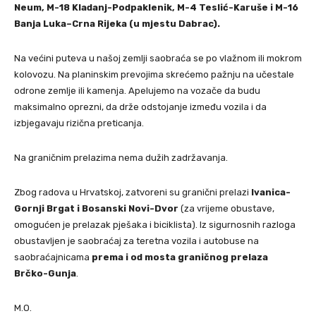
Neum, M-18 Kladanj-Podpaklenik, M-4 Teslić-Karuše i M-16
Banja Luka–Crna Rijeka (u mjestu Dabrac).
Na većini puteva u našoj zemlji saobraća se po vlažnom ili mokrom
kolovozu. Na planinskim prevojima skrećemo pažnju na učestale
odrone zemlje ili kamenja. Apelujemo na vozače da budu
maksimalno oprezni, da drže odstojanje između vozila i da
izbjegavaju rizična preticanja.
Na graničnim prelazima nema dužih zadržavanja.
Zbog radova u Hrvatskoj, zatvoreni su granični prelazi
Ivanica-
Gornji Brgat i Bosanski Novi-Dvor
(za vrijeme obustave,
omogućen je prelazak pješaka i biciklista). Iz sigurnosnih razloga
obustavljen je saobraćaj za teretna vozila i autobuse na
saobraćajnicama
prema i od mosta graničnog prelaza
Brčko-Gunja
.
M.O.