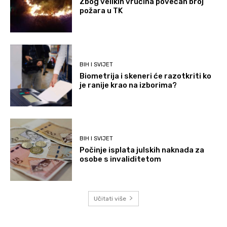
Zbog velikih vrućina povećan broj
požara u TK
BIH I SVIJET
Biometrija i skeneri će razotkriti ko
je ranije krao na izborima?
BIH I SVIJET
Počinje isplata julskih naknada za
osobe s invaliditetom
Učitati više