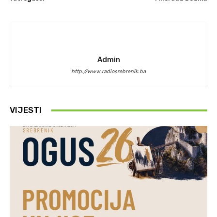
Admin
http://www.radiosrebrenik.ba
VIJESTI