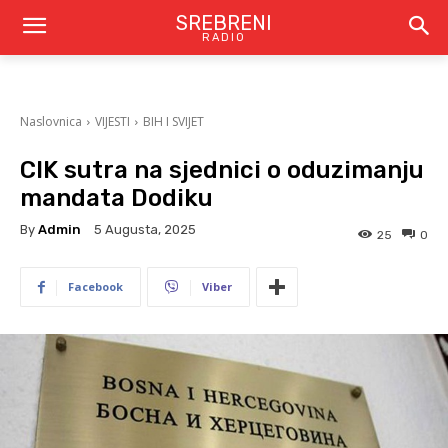
SREBRENI
RADIO
Naslovnica
VIJESTI
BIH I SVIJET
CIK sutra na sjednici o oduzimanju
mandata Dodiku
By
Admin
5 Augusta, 2025
25
0
Facebook
Viber