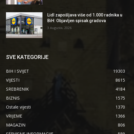
Lidl zapošljava više od 1.000 radnika u
BiH: Objavljen spisak gradova
3 Augusta, 2026
SVE KATEGORIJE
BIH I SVIJET
19303
VIJESTI
8615
SREBRENIK
4184
BIZNIS
1575
Ostale vijesti
1370
VRIJEME
1366
MAGAZIN
806
SERVISNE INFORMACIJE
589