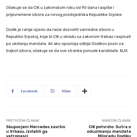
Očekuje se da CIK u zakonskom roku od 90 dana raspiše i
prijevremene izbore za novog predsjednika Republike Srpske.
Dodik je ranije izjavio da neće dozvoliti vanredne izbore u
Republici Srpskoj, koje bi CIK u skladu sa zakonom trebao raspisati
po ukidanju mandata. Ali ako opozicija odbije Dodikov poziv za
bojkot izbora, očekuje se da sve stranke ponude kandidate. KLIX
Facebook
Viber
PRETHODNI ČLANAK
NAREDNI ČLANAK
Skupocjeni Mercedes završio
CIK potvrdio: Sutra o
u Vrbasu, izvlačili ga
oduzimanju mandata
vatrogasci
Miloradu Dodiku