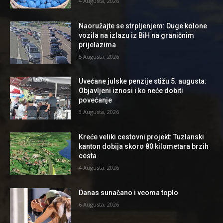
4 Augusta, 2026
Naoružajte se strpljenjem: Duge kolone
vozila na izlazu iz BiH na graničnim
prijelazima
5 Augusta, 2026
Uvećane julske penzije stižu 5. augusta:
Objavljeni iznosi i ko neće dobiti
povećanje
3 Augusta, 2026
Kreće veliki cestovni projekt: Tuzlanski
kanton dobija skoro 80 kilometara brzih
cesta
4 Augusta, 2026
Danas sunačano i veoma toplo
6 Augusta, 2026