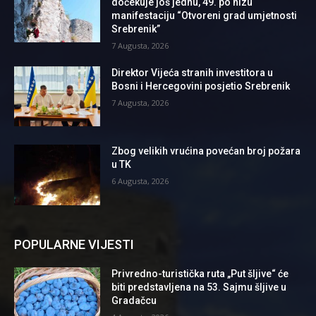
dočekuje još jednu, 49. po nizu
manifestaciju “Otvoreni grad umjetnosti
Srebrenik”
7 Augusta, 2026
Direktor Vijeća stranih investitora u
Bosni i Hercegovini posjetio Srebrenik
7 Augusta, 2026
Zbog velikih vrućina povećan broj požara
u TK
6 Augusta, 2026
POPULARNE VIJESTI
Privredno-turistička ruta „Put šljive“ će
biti predstavljena na 53. Sajmu šljive u
Gradačcu