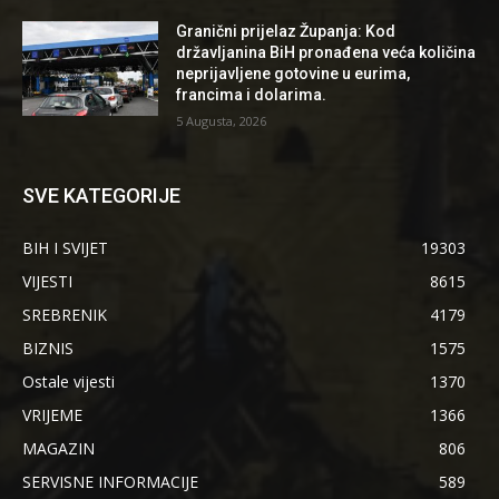
Granični prijelaz Županja: Kod
državljanina BiH pronađena veća količina
neprijavljene gotovine u eurima,
francima i dolarima.
5 Augusta, 2026
SVE KATEGORIJE
BIH I SVIJET
19303
VIJESTI
8615
SREBRENIK
4179
BIZNIS
1575
Ostale vijesti
1370
VRIJEME
1366
MAGAZIN
806
SERVISNE INFORMACIJE
589