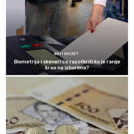
BIH I SVIJET
Biometrija i skeneri će razotkriti ko je ranije
krao na izborima?