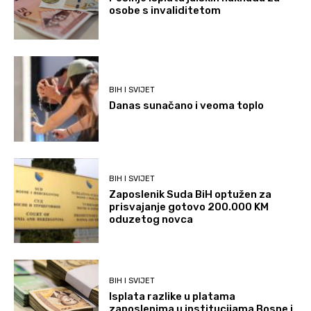
osobe s invaliditetom
BIH I SVIJET
Danas sunačano i veoma toplo
BIH I SVIJET
Zaposlenik Suda BiH optužen za
prisvajanje gotovo 200.000 KM
oduzetog novca
BIH I SVIJET
Isplata razlike u platama
zaposlenima u institucijama Bosne i