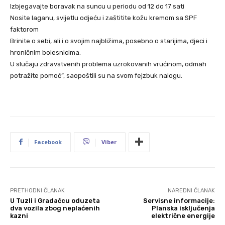
Izbjegavajte boravak na suncu u periodu od 12 do 17 sati
Nosite laganu, svijetlu odjeću i zaštitite kožu kremom sa SPF
faktorom
Brinite o sebi, ali i o svojim najbližima, posebno o starijima, djeci i
hroničnim bolesnicima.
U slučaju zdravstvenih problema uzrokovanih vrućinom, odmah
potražite pomoć”, saopoštili su na svom fejzbuk nalogu.
Facebook
Viber
PRETHODNI ČLANAK
NAREDNI ČLANAK
U Tuzli i Gradačcu oduzeta
Servisne informacije:
dva vozila zbog neplaćenih
Planska isključenja
kazni
električne energije