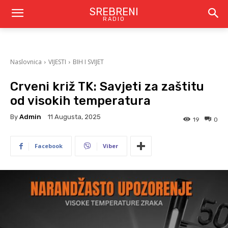
SREBRENI
RADIO
Naslovnica
VIJESTI
BIH I SVIJET
Crveni križ TK: Savjeti za zaštitu
od visokih temperatura
By
Admin
11 Augusta, 2025
19
0
Facebook
Viber