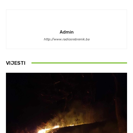
Admin
http://www.radiosrebrenik.ba
VIJESTI