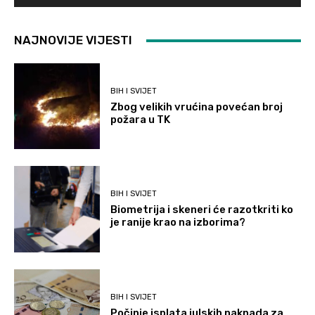
NAJNOVIJE VIJESTI
BIH I SVIJET
Zbog velikih vrućina povećan broj
požara u TK
BIH I SVIJET
Biometrija i skeneri će razotkriti ko
je ranije krao na izborima?
BIH I SVIJET
Počinje isplata julskih naknada za