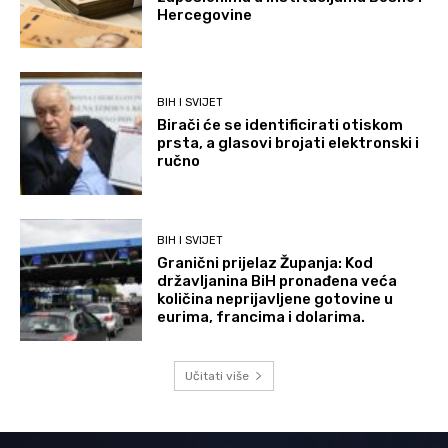
Hercegovine
BIH I SVIJET
Birači će se identificirati otiskom
prsta, a glasovi brojati elektronski i
ručno
BIH I SVIJET
Granični prijelaz Županja: Kod
državljanina BiH pronađena veća
količina neprijavljene gotovine u
eurima, francima i dolarima.
Učitati više