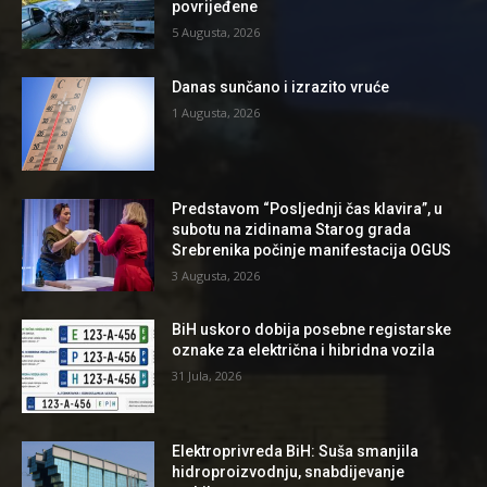
povrijeđene
5 Augusta, 2026
Danas sunčano i izrazito vruće
1 Augusta, 2026
Predstavom “Posljednji čas klavira”, u
subotu na zidinama Starog grada
Srebrenika počinje manifestacija OGUS
3 Augusta, 2026
BiH uskoro dobija posebne registarske
oznake za električna i hibridna vozila
31 Jula, 2026
Elektroprivreda BiH: Suša smanjila
hidroproizvodnju, snabdijevanje