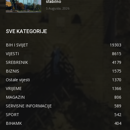
stabilno
5 Augusta, 2026
SVE KATEGORIJE
BIH I SVIJET
19303
VIJESTI
8615
SREBRENIK
4179
BIZNIS
1575
Ostale vijesti
1370
VRIJEME
1366
MAGAZIN
806
SERVISNE INFORMACIJE
589
SPORT
542
BIHAMK
404