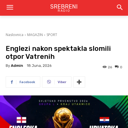
SREBRENI
RADIO
Naslovnica
MAGAZIN
SPORT
Englezi nakon spektakla slomili
otpor Vatrenih
By
Admin
18 Juna, 2026
26
0
Facebook
Viber