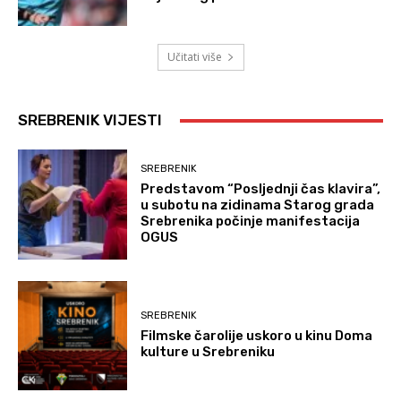
Učitati više
SREBRENIK VIJESTI
SREBRENIK
Predstavom “Posljednji čas klavira”,
u subotu na zidinama Starog grada
Srebrenika počinje manifestacija
OGUS
SREBRENIK
Filmske čarolije uskoro u kinu Doma
kulture u Srebreniku