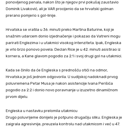
ponovljenog penala, nakon što je njegov prvi pokušaj zaustavio
Dominik Livaković, ali je VAR procijenio da se hrvatski golman
prerano pomjerio s gol-linije.
Hrvatska se vratila u 36. minuti preko Martina Baturine, koji je
snažnim udarcem donio izjednačenje i pokazao da Vatreni mogu
parirati Englezima i u utakmici visokog intenziteta. Ipak, Engleska
je vrlo brzo ponovo povela. Declan Rice je u 42. minuti asistirao iz
kornera, a Kane glavom pogodio za 2:1 i svoj drugi gol na utakmici.
Kada se činilo da će Engleska s prednošću otići na odmor,
Hrvatska je još jednom odgovorila. U sudijskoj nadoknadi prvog
poluvremena Petar Musa je nakon asistencije Ivana Perišića
pogodio za 2:2 i donio novo poravnanje u izuzetno dinamičnom
prvom dijelu.
Engleska u nastavku prelomila utakmicu
Drugo poluvrijeme donijelo je potpuno drugačiju sliku. Engleska je
zaigrala agresivnije, preuzela kontrolu nad utakmicom i već u 47.