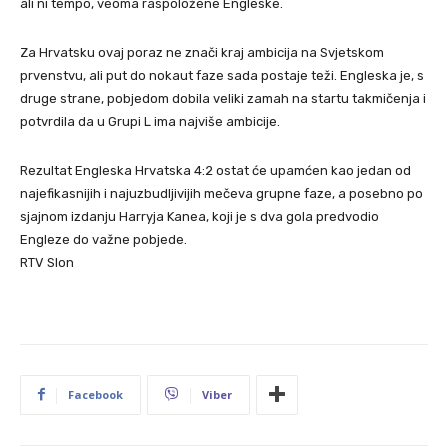
ali ni tempo, veoma raspoložene Engleske.
Za Hrvatsku ovaj poraz ne znači kraj ambicija na Svjetskom
prvenstvu, ali put do nokaut faze sada postaje teži. Engleska je, s
druge strane, pobjedom dobila veliki zamah na startu takmičenja i
potvrdila da u Grupi L ima najviše ambicije.
Rezultat Engleska Hrvatska 4:2 ostat će upamćen kao jedan od
najefikasnijih i najuzbudljivijih mečeva grupne faze, a posebno po
sjajnom izdanju Harryja Kanea, koji je s dva gola predvodio
Engleze do važne pobjede.
RTV Slon
Facebook
Viber