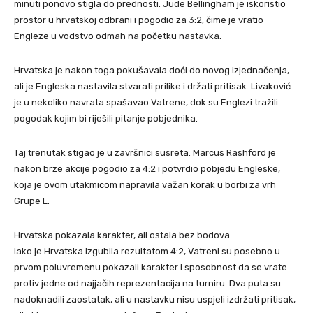
minuti ponovo stigla do prednosti. Jude Bellingham je iskoristio
prostor u hrvatskoj odbrani i pogodio za 3:2, čime je vratio
Engleze u vodstvo odmah na početku nastavka.
Hrvatska je nakon toga pokušavala doći do novog izjednačenja,
ali je Engleska nastavila stvarati prilike i držati pritisak. Livaković
je u nekoliko navrata spašavao Vatrene, dok su Englezi tražili
pogodak kojim bi riješili pitanje pobjednika.
Taj trenutak stigao je u završnici susreta. Marcus Rashford je
nakon brze akcije pogodio za 4:2 i potvrdio pobjedu Engleske,
koja je ovom utakmicom napravila važan korak u borbi za vrh
Grupe L.
Hrvatska pokazala karakter, ali ostala bez bodova
Iako je Hrvatska izgubila rezultatom 4:2, Vatreni su posebno u
prvom poluvremenu pokazali karakter i sposobnost da se vrate
protiv jedne od najjačih reprezentacija na turniru. Dva puta su
nadoknadili zaostatak, ali u nastavku nisu uspjeli izdržati pritisak,