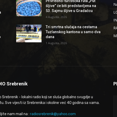
Privredno-turistička ruta „Put
N
šljive“ će biti predstavljena na
53. Sajmu šljive u Gradačcu
L
a
4 Augusta, 2026
I
Tri smrtna slučaja na cestama
R
Tuzlanskog kantona u samo dva
M
o
dana
1 Augusta, 2026
IO Srebrenik
P
 Srebrenik - lokalni radio koji se sluša globalno svugdje u
tu. Sve vijesti iz Srebrenika i okoline već 40 godina sa vama.
ljite nam mail na :
radiosrebrenik@yahoo.com