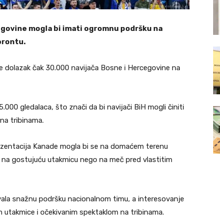
egovine mogla bi imati ogromnu podršku na
orontu.
 dolazak čak 30.000 navijača Bosne i Hercegovine na
000 gledalaca, što znači da bi navijači BiH mogli činiti
na tribinama.
rezentacija Kanade mogla bi se na domaćem terenu
i na gostujuću utakmicu nego na meč pred vlastitim
azivala snažnu podršku nacionalnom timu, a interesovanje
 utakmice i očekivanim spektaklom na tribinama.