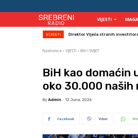
SREBRENI
VIJESTI
MAGA
RADIO
Zbog velikih vrućina povećan broj
VIJESTI
Naslovnica
VIJESTI
BIH I SVIJET
BiH kao domaćin 
oko 30.000 naših 
By
Admin
12 Juna, 2026
Facebook
Viber
Wh