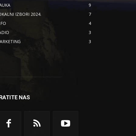
AUKA
9
OKALNI IZBORI 2024.
7
NFO
4
ADIO
3
ARKETING
3
RATITE NAS