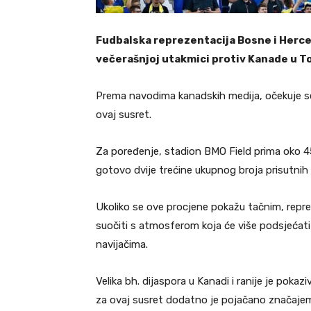
Fudbalska reprezentacija Bosne i Herc
večerašnjoj utakmici protiv Kanade u T
Prema navodima kanadskih medija, očekuje se
ovaj susret.
Za poređenje, stadion BMO Field prima oko 45.
gotovo dvije trećine ukupnog broja prisutnih 
Ukoliko se ove procjene pokažu tačnim, rep
suočiti s atmosferom koja će više podsjećat
navijačima.
Velika bh. dijaspora u Kanadi i ranije je pok
za ovaj susret dodatno je pojačano značajem