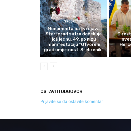
SREBRENIK
Monumentalna tvrdjava
Stari grad sutra dočekuje
Direkt
još jednu, 49. po nizu
inves
manifestaciju “Otvoreni
Herce
grad umjetnosti Srebrenik”
OSTAVITI ODGOVOR
Prijavite se da ostavite komentar