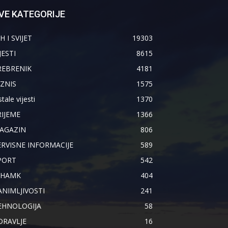
VE KATEGORIJE
H I SVIJET
19303
JESTI
8615
REBRENIK
4181
IZNIS
1575
tale vijesti
1370
RIJEME
1366
AGAZIN
806
ERVISNE INFORMACIJE
589
PORT
542
IHAMK
404
ANIMLJIVOSTI
241
EHNOLOGIJA
58
DRAVLJE
16