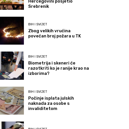
Hercegovini posjetio
Srebrenik
BIH I SVIJET
Zbog velikih vrućina
povećan broj požara u TK
BIH I SVIJET
Biometrija i skeneri će
razotkriti ko je ranije krao na
izborima?
BIH I SVIJET
Počinje isplata julskih
naknada za osobe s
invaliditetom