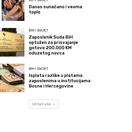
BIH I SVIJET
Danas sunačano i veoma
toplo
BIH I SVIJET
Zaposlenik Suda BiH
optužen za prisvajanje
gotovo 200.000 KM
oduzetog novca
BIH I SVIJET
Isplata razlike u platama
zaposlenima u institucijama
Bosne i Hercegovine
Učitati više