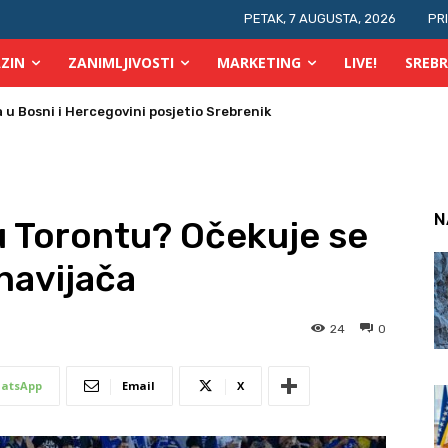
PETAK, 7 AUGUSTA, 2026
PR
ZIN
ZANIMLJIVOSTI
MARKETING
LIVE!
SREBR
 požara u TK
N
u Torontu? Očekuje se
navijača
24
0
atsApp
Email
X