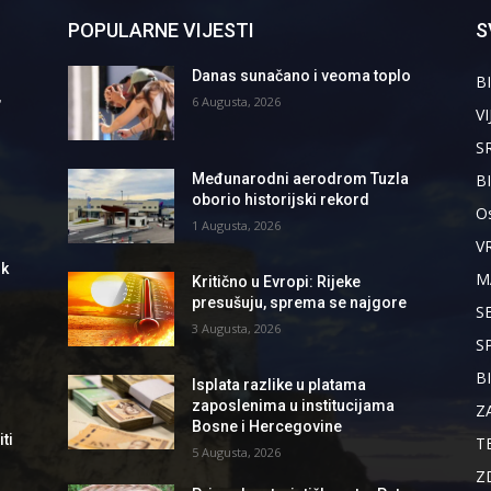
POPULARNE VIJESTI
S
Danas sunačano i veoma toplo
BI
,
6 Augusta, 2026
VI
S
B
Međunarodni aerodrom Tuzla
oborio historijski rekord
Os
1 Augusta, 2026
V
ik
M
Kritično u Evropi: Rijeke
presušuju, sprema se najgore
S
3 Augusta, 2026
S
B
Isplata razlike u platama
zaposlenima u institucijama
Z
Bosne i Hercegovine
ti
T
5 Augusta, 2026
Z