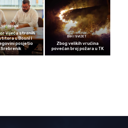
SREBRENIK
or Vijeća stranih
BIH I SVIJET
titora u Bosni i
govini posjetio
Zbog velikih vrućina
Srebrenik
povećan broj požara u TK