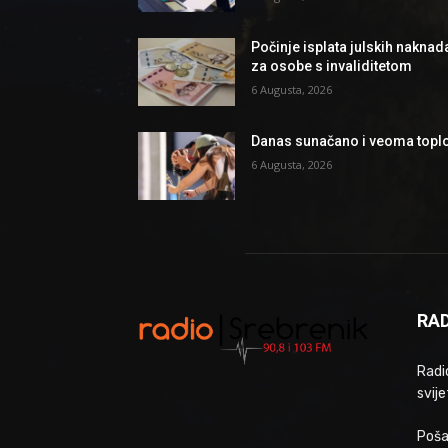
Počinje isplata julskih naknad
za osobe s invaliditetom
6 Augusta, 2026
Danas sunačano i veoma topl
6 Augusta, 2026
RAD
Radio
svije
Poša