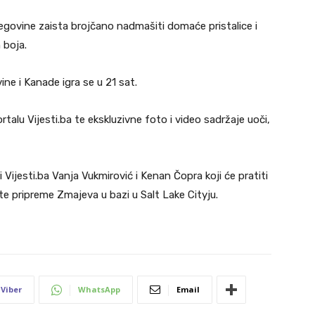
rcegovine zaista brojčano nadmašiti domaće pristalice i
 boja.
e i Kanade igra se u 21 sat.
talu Vijesti.ba te ekskluzivne foto i video sadržaje uoči,
 Vijesti.ba Vanja Vukmirović i Kenan Čopra koji će pratiti
e pripreme Zmajeva u bazi u Salt Lake Cityju.
Viber
WhatsApp
Email