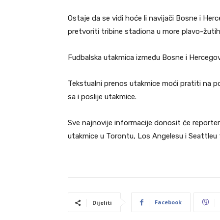
Ostaje da se vidi hoće li navijači Bosne i He
pretvoriti tribine stadiona u more plavo-žutih
Fudbalska utakmica između Bosne i Hercegovin
Tekstualni prenos utakmice moći pratiti na por
sa i poslije utakmice.
Sve najnovije informacije donosit će reporteri
utakmice u Torontu, Los Angelesu i Seattleu t
Facebook
Dijeliti