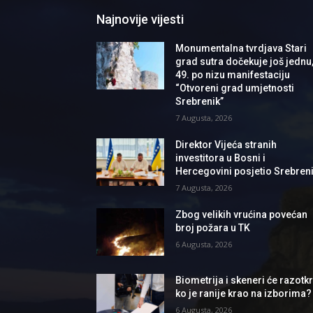
Najnovije vijesti
Monumentalna tvrdjava Stari
grad sutra dočekuje još jednu
49. po nizu manifestaciju
“Otvoreni grad umjetnosti
Srebrenik”
7 Augusta, 2026
Direktor Vijeća stranih
investitora u Bosni i
Hercegovini posjetio Srebren
7 Augusta, 2026
Zbog velikih vrućina povećan
broj požara u TK
6 Augusta, 2026
Biometrija i skeneri će razotkri
ko je ranije krao na izborima?
6 Augusta, 2026