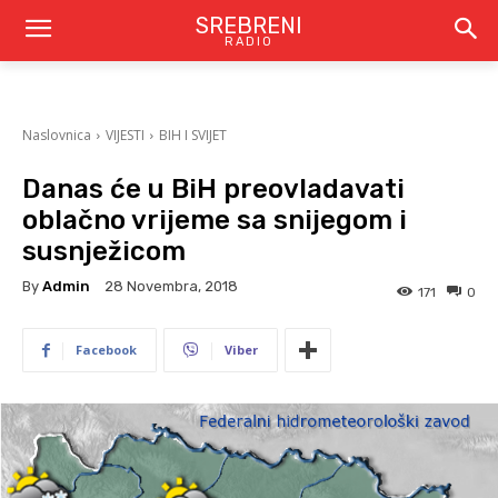
SREBRENI
RADIO
Naslovnica
VIJESTI
BIH I SVIJET
Danas će u BiH preovladavati
oblačno vrijeme sa snijegom i
susnježicom
By
Admin
28 Novembra, 2018
171
0
Facebook
Viber