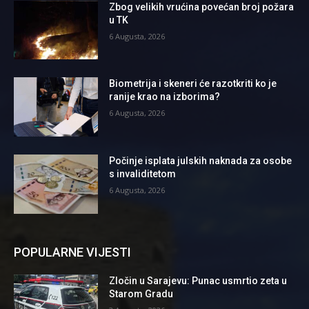
Zbog velikih vrućina povećan broj požara
u TK
6 Augusta, 2026
Biometrija i skeneri će razotkriti ko je
ranije krao na izborima?
6 Augusta, 2026
Počinje isplata julskih naknada za osobe
s invaliditetom
6 Augusta, 2026
POPULARNE VIJESTI
Zločin u Sarajevu: Punac usmrtio zeta u
Starom Gradu