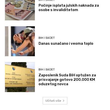
Počinje isplata julskih naknada za
osobe s invaliditetom
BIH I SVIJET
Danas sunačano i veoma toplo
BIH I SVIJET
Zaposlenik Suda BiH optužen za
prisvajanje gotovo 200.000 KM
oduzetog novca
Učitati više