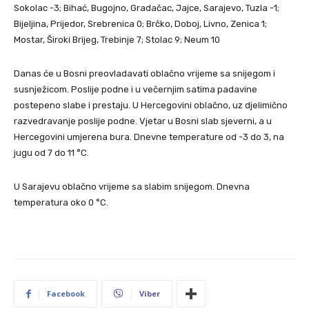
Sokolac -3; Bihać, Bugojno, Gradačac, Jajce, Sarajevo, Tuzla -1;
Bijeljina, Prijedor, Srebrenica 0; Brčko, Doboj, Livno, Zenica 1;
Mostar, Široki Brijeg, Trebinje 7; Stolac 9; Neum 10
Danas će u Bosni preovladavati oblačno vrijeme sa snijegom i
susnježicom. Poslije podne i u večernjim satima padavine
postepeno slabe i prestaju. U Hercegovini oblačno, uz djelimično
razvedravanje poslije podne. Vjetar u Bosni slab sjeverni, a u
Hercegovini umjerena bura. Dnevne temperature od -3 do 3, na
jugu od 7 do 11 °C.
U Sarajevu oblačno vrijeme sa slabim snijegom. Dnevna
temperatura oko 0 °C.
Facebook
Viber