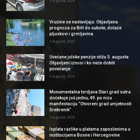
3 Augusta, 2026
Vrućine se nastavljaju: Objavljena
prognoza za BiH do subote, dolaze
pljuskovi i grmljavina
4 Augusta, 2026
Uvećane julske penzije stižu 5. augusta:
Objavljeni iznosi i ko neće dobiti
povećanje
3 Augusta, 2026
Monumentalna tvrdjava Stari grad sutra
dočekuje još jednu, 49. po nizu
manifestaciju “Otvoreni grad umjetnosti
Srebrenik”
7 Augusta, 2026
Isplata razlike u platama zaposlenima u
institucijama Bosne i Hercegovine