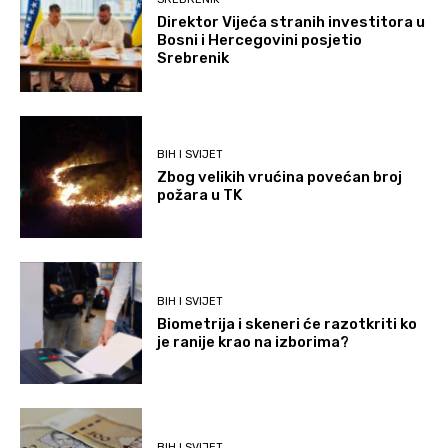
Direktor Vijeća stranih investitora u
Bosni i Hercegovini posjetio
Srebrenik
BIH I SVIJET
Zbog velikih vrućina povećan broj
požara u TK
BIH I SVIJET
Biometrija i skeneri će razotkriti ko
je ranije krao na izborima?
BIH I SVIJET