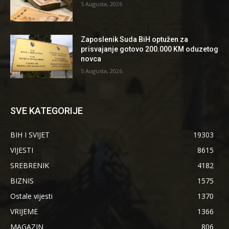
5 Augusta, 2026
Zaposlenik Suda BiH optužen za
prisvajanje gotovo 200.000 KM oduzetog
novca
5 Augusta, 2026
SVE KATEGORIJE
BIH I SVIJET
19303
VIJESTI
8615
SREBRENIK
4182
BIZNIS
1575
Ostale vijesti
1370
VRIJEME
1366
MAGAZIN
806