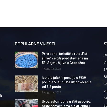
POPULARNE VIJESTI
S
Privredno-turistička ruta „Put
BI
,
šljive“ će biti predstavljena na
VI
53. Sajmu šljive u Gradačcu
4 Augusta, 2026
S
B
Isplata julskih penzija u FBiH
počinje 5. augusta uz povećanje
Os
od 3,5 posto
V
3 Augusta, 2026
ik
M
Uvoz automobila u BiH usporio,
S
raste potražnja za električnim i