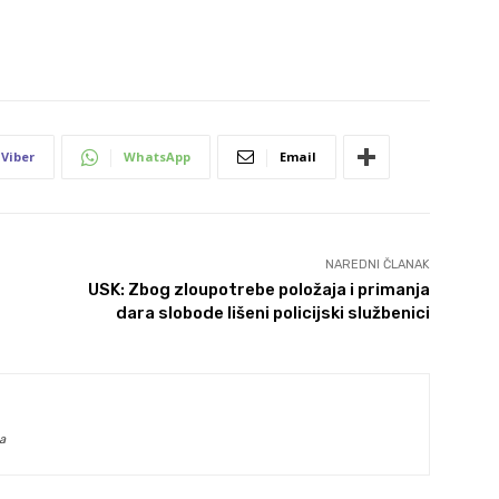
Viber
WhatsApp
Email
NAREDNI ČLANAK
USK: Zbog zloupotrebe položaja i primanja
dara slobode lišeni policijski službenici
a