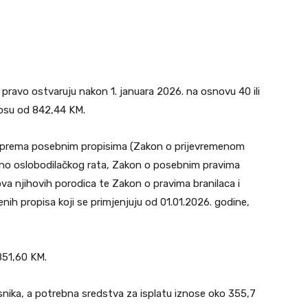
 pravo ostvaruju nakon 1. januara 2026. na osnovu 40 ili
nosu od 842,44 KM.
uju prema posebnim propisima (Zakon o prijevremenom
eno oslobodilačkog rata, Zakon o posebnim pravima
nova njihovih porodica te Zakon o pravima branilaca i
ih propisa koji se primjenjuju od 01.01.2026. godine,
851,60 KM.
snika, a potrebna sredstva za isplatu iznose oko 355,7