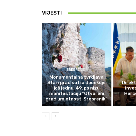
VIJESTI
SREBRENIK
Monumentalna tvrdjava
Stari grad sutra dočekuje
Direkt
još jednu, 49. po nizu
inves
manifestaciju “Otvoreni
Herce
grad umjetnosti Srebrenik”