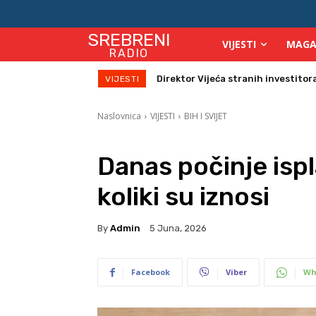
SREBRENI
VIJESTI
MAGA
RADIO
Direktor Vijeća stranih investitora u
Zbog velikih vrućina povećan broj
VIJESTI
Naslovnica
VIJESTI
BIH I SVIJET
Danas počinje ispl
koliki su iznosi
By
Admin
5 Juna, 2026
Facebook
Viber
Wh