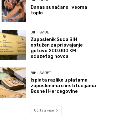
BIH I SVIJET
Danas sunačano i veoma
toplo
BIH I SVIJET
Zaposlenik Suda BiH
optužen za prisvajanje
gotovo 200.000 KM
oduzetog novca
BIH I SVIJET
Isplata razlike u platama
zaposlenima u institucijama
Bosne i Hercegovine
Učitati više