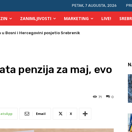
PETAK, 7 AUGUSTA, 2026
PR
ZIN
ZANIMLJIVOSTI
MARKETING
LIVE!
SREBR
 Bosni i Hercegovini posjetio Srebrenik
 požara u TK
N
ata penzija za maj, evo
71
0
atsApp
Email
X