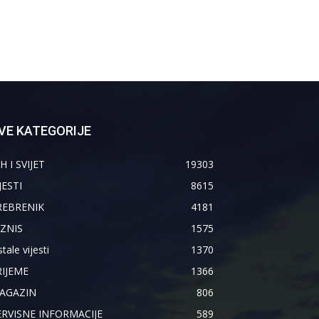
VE KATEGORIJE
H I SVIJET
19303
JESTI
8615
REBRENIK
4181
IZNIS
1575
tale vijesti
1370
RIJEME
1366
AGAZIN
806
ERVISNE INFORMACIJE
589