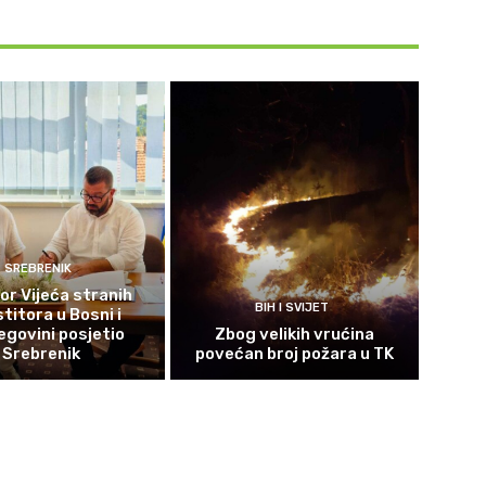
SREBRENIK
or Vijeća stranih
BIH I SVIJET
titora u Bosni i
govini posjetio
Zbog velikih vrućina
Srebrenik
povećan broj požara u TK