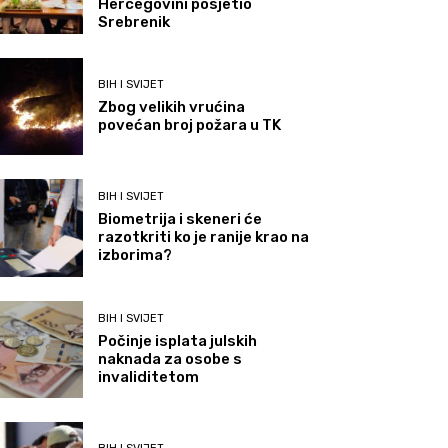
Hercegovini posjetio
Srebrenik
BIH I SVIJET
Zbog velikih vrućina
povećan broj požara u TK
BIH I SVIJET
Biometrija i skeneri će
razotkriti ko je ranije krao na
izborima?
BIH I SVIJET
Počinje isplata julskih
naknada za osobe s
invaliditetom