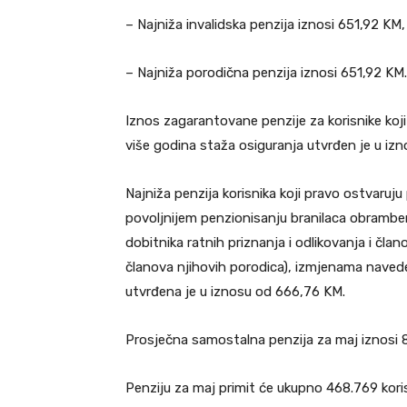
– Najniža invalidska penzija iznosi 651,92 KM,
– Najniža porodična penzija iznosi 651,92 KM.
Iznos zagarantovane penzije za korisnike koji
više godina staža osiguranja utvrđen je u iz
Najniža penzija korisnika koji pravo ostvar
povoljnijem penzionisanju branilaca obramb
dobitnika ratnih priznanja i odlikovanja i čla
članova njihovih porodica), izmjenama naveden
utvrđena je u iznosu od 666,76 KM.
Prosječna samostalna penzija za maj iznosi 
Penziju za maj primit će ukupno 468.769 kori