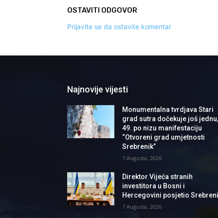
OSTAVITI ODGOVOR
Prijavite se da ostavite komentar
Najnovije vijesti
Monumentalna tvrdjava Stari
grad sutra dočekuje još jednu
49. po nizu manifestaciju
“Otvoreni grad umjetnosti
Srebrenik”
7 Augusta, 2026
Direktor Vijeća stranih
investitora u Bosni i
Hercegovini posjetio Srebren
7 Augusta, 2026