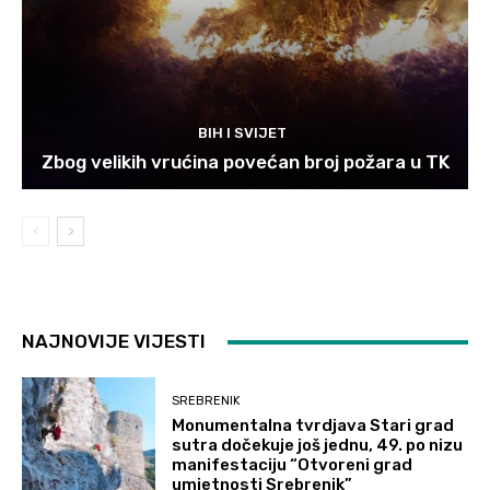
BIH I SVIJET
Zbog velikih vrućina povećan broj požara u TK
NAJNOVIJE VIJESTI
SREBRENIK
Monumentalna tvrdjava Stari grad
sutra dočekuje još jednu, 49. po nizu
manifestaciju “Otvoreni grad
umjetnosti Srebrenik”