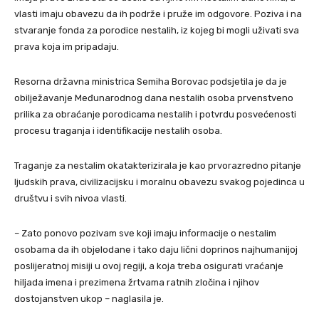
vlasti imaju obavezu da ih podrže i pruže im odgovore. Poziva i na
stvaranje fonda za porodice nestalih, iz kojeg bi mogli uživati sva
prava koja im pripadaju.
Resorna državna ministrica Semiha Borovac podsjetila je da je
obilježavanje Međunarodnog dana nestalih osoba prvenstveno
prilika za obraćanje porodicama nestalih i potvrdu posvećenosti
procesu traganja i identifikacije nestalih osoba.
Traganje za nestalim okatakterizirala je kao prvorazredno pitanje
ljudskih prava, civilizacijsku i moralnu obavezu svakog pojedinca u
društvu i svih nivoa vlasti.
– Zato ponovo pozivam sve koji imaju informacije o nestalim
osobama da ih objelodane i tako daju lični doprinos najhumanijoj
poslijeratnoj misiji u ovoj regiji, a koja treba osigurati vraćanje
hiljada imena i prezimena žrtvama ratnih zločina i njihov
dostojanstven ukop – naglasila je.