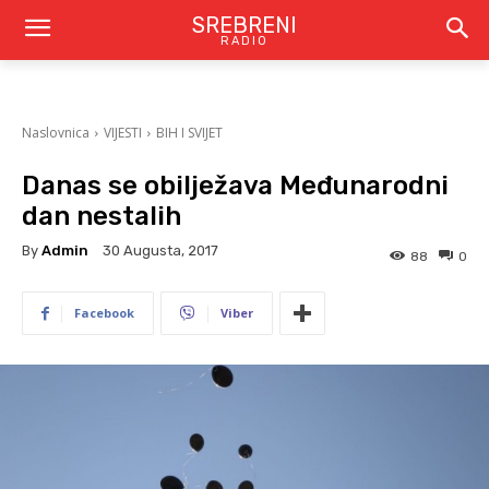
SREBRENI
RADIO
Naslovnica
VIJESTI
BIH I SVIJET
Danas se obilježava Međunarodni
dan nestalih
By
Admin
30 Augusta, 2017
88
0
Facebook
Viber