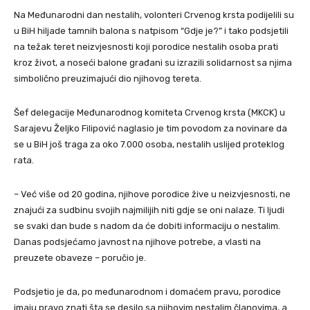
Na Međunarodni dan nestalih, volonteri Crvenog krsta podijelili su
u BiH hiljade tamnih balona s natpisom “Gdje je?” i tako podsjetili
na težak teret neizvjesnosti koji porodice nestalih osoba prati
kroz život, a noseći balone građani su izrazili solidarnost sa njima
simbolično preuzimajući dio njihovog tereta.
Šef delegacije Međunarodnog komiteta Crvenog krsta (MKCK) u
Sarajevu Željko Filipović naglasio je tim povodom za novinare da
se u BiH još traga za oko 7.000 osoba, nestalih uslijed proteklog
rata.
– Već više od 20 godina, njihove porodice žive u neizvjesnosti, ne
znajući za sudbinu svojih najmilijih niti gdje se oni nalaze. Ti ljudi
se svaki dan bude s nadom da će dobiti informaciju o nestalim.
Danas podsjećamo javnost na njihove potrebe, a vlasti na
preuzete obaveze – poručio je.
Podsjetio je da, po međunarodnom i domaćem pravu, porodice
imaju pravo znati šta se desilo sa njihovim nestalim članovima, a