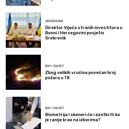
SREBRENIK
Direktor Vijeća stranih investitora u
Bosni i Hercegovini posjetio
Srebrenik
BIH I SVIJET
Zbog velikih vrućina povećan broj
požara u TK
BIH I SVIJET
Biometrija i skeneri će razotkriti ko
je ranije krao na izborima?