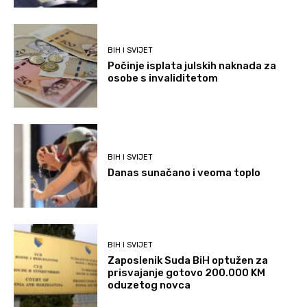
BIH I SVIJET
Počinje isplata julskih naknada za
osobe s invaliditetom
BIH I SVIJET
Danas sunačano i veoma toplo
BIH I SVIJET
Zaposlenik Suda BiH optužen za
prisvajanje gotovo 200.000 KM
oduzetog novca