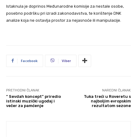
Istaknula je doprinos Međunarodne komisije za nestale osobe,
posebno podršku pri izradi zakonodavstva, te korištenje DNK
analize koja ne ostavlja prostor za nejasnoće ili manipulacije.
Facebook
Viber
PRETHODNI ČLANAK
NAREDNI ČLANAK
” Sevdah koncept” priredio
Tuka treći u Roveretu s
istinski muzički ugođaj i
najboljim evropskim
večer za pamćenje
rezultatom sezone