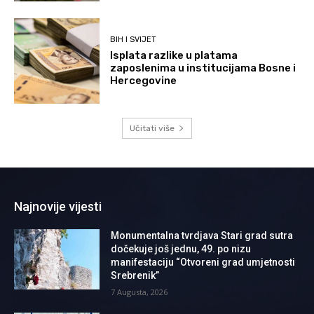
BIH I SVIJET
Isplata razlike u platama
zaposlenima u institucijama Bosne i
Hercegovine
Učitati više
Najnovije vijesti
Monumentalna tvrdjava Stari grad sutra
dočekuje još jednu, 49. po nizu
manifestaciju “Otvoreni grad umjetnosti
Srebrenik”
7 Augusta, 2026