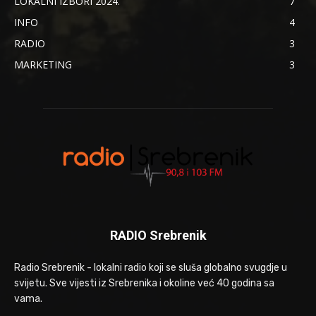
LOKALNI IZBORI 2024.
7
INFO
4
RADIO
3
MARKETING
3
RADIO Srebrenik
Radio Srebrenik - lokalni radio koji se sluša globalno svugdje u
svijetu. Sve vijesti iz Srebrenika i okoline već 40 godina sa
vama.