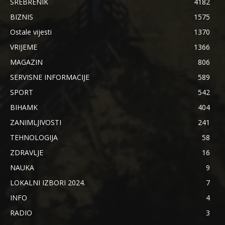
SREBRENIK
4182
BIZNIS
1575
Ostale vijesti
1370
VRIJEME
1366
MAGAZIN
806
SERVISNE INFORMACIJE
589
SPORT
542
BIHAMK
404
ZANIMLJIVOSTI
241
TEHNOLOGIJA
58
ZDRAVLJE
16
NAUKA
9
LOKALNI IZBORI 2024.
7
INFO
4
RADIO
3