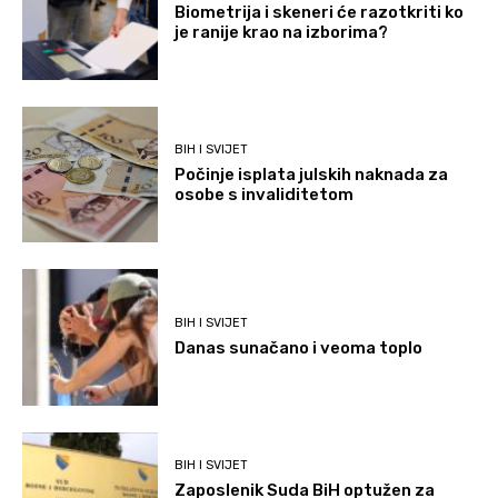
Biometrija i skeneri će razotkriti ko
je ranije krao na izborima?
BIH I SVIJET
Počinje isplata julskih naknada za
osobe s invaliditetom
BIH I SVIJET
Danas sunačano i veoma toplo
BIH I SVIJET
Zaposlenik Suda BiH optužen za