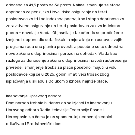
odnosno sa 41,5 posto na 36 posto. Naime, smanjuje se stopa
doprinosa za penzijsko i invalidsko osiguranje na teret
poslodavca za tri i po indeksna poena, kao i stopa doprinosa za
zdravstveno osiguranje na teret poslodavca za dva indeksna
poena – navela je Vlada. Objasnila je također da su predložene
izmjene i dopune dio seta fiskalnih mjera koje na osnovu svojih
programa rada ona planira provesti, a posebno se to odnosi na
nove zakone o doprinosima i porezu na dohodak. Vlada kao
razloge za donošenje zakona o doprinosima navodi rasterećenje
privrede i smanjenje troška za plaće posebno imajući u vidu
poslodavce koji će u 2025. godini imati veći trošak zbog
isplaćivanja u skladu s Odlukom o iznosu najniže plaće.
Imenovanje Upravnog odbora
Dom naroda trebalo bi danas da se izjasni i o imenovanju
Upravnog odbora Radio-televizije Federacije Bosne i
Hercegovine, o čemu je na spomenutoj nedavnoj sjednici
odlučivao i Predstavnički dom.