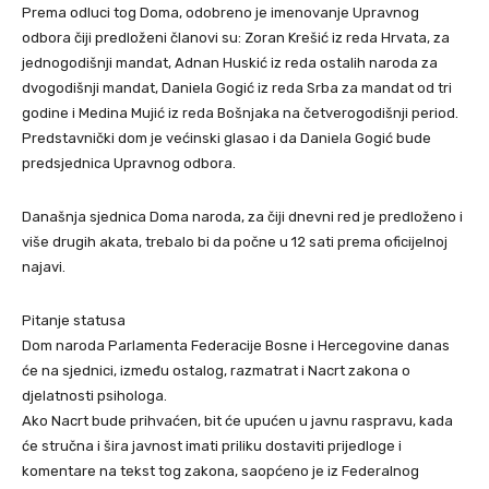
Prema odluci tog Doma, odobreno je imenovanje Upravnog
odbora čiji predloženi članovi su: Zoran Krešić iz reda Hrvata, za
jednogodišnji mandat, Adnan Huskić iz reda ostalih naroda za
dvogodišnji mandat, Daniela Gogić iz reda Srba za mandat od tri
godine i Medina Mujić iz reda Bošnjaka na četverogodišnji period.
Predstavnički dom je većinski glasao i da Daniela Gogić bude
predsjednica Upravnog odbora.
Današnja sjednica Doma naroda, za čiji dnevni red je predloženo i
više drugih akata, trebalo bi da počne u 12 sati prema oficijelnoj
najavi.
Pitanje statusa
Dom naroda Parlamenta Federacije Bosne i Hercegovine danas
će na sjednici, između ostalog, razmatrat i Nacrt zakona o
djelatnosti psihologa.
Ako Nacrt bude prihvaćen, bit će upućen u javnu raspravu, kada
će stručna i šira javnost imati priliku dostaviti prijedloge i
komentare na tekst tog zakona, saopćeno je iz Federalnog