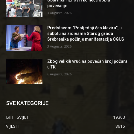
Objavljeni iznosi i ko neće dobiti
povećanje
3 Augusta, 2026
Predstavom “Posljednji čas klavira”, u
subotu na zidinama Starog grada
Srebrenika počinje manifestacija OGUS
3 Augusta, 2026
Zbog velikih vrućina povećan broj požara
u TK
6 Augusta, 2026
SVE KATEGORIJE
BIH I SVIJET
19303
VIJESTI
8615