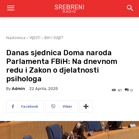
SREBRENI
RADIO
Naslovnica
VIJESTI
BIH I SVIJET
Danas sjednica Doma naroda
Parlamenta FBiH: Na dnevnom
redu i Zakon o djelatnosti
psihologa
By
Admin
22 Aprila, 2025
41
0
Facebook
Viber