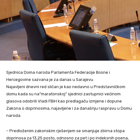
Sjednica Doma naroda Parlamenta Federacije Bosne i
Hercegovine sazvana je za danas u Sarajevu.
Najavljeni dnevni red sličan je kao nedavno u Predstavničkom
domu kada su na”maratonskoj” sjednici zastupnici većinom
glasova odobrili Vladi FBiH kao predlagaču izmjene i dopune
Zakona o doprinosima, najavljene i za današnju raspravu u Domu
naroda.
– Predloženim zakonskim rješenjem se smanjuje zbirna stopa
doprinosa za 13,25 posto, odnosno za pet i po indeksnih poena,