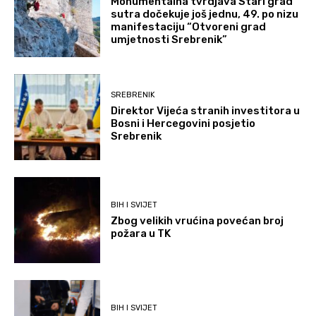
Monumentalna tvrdjava Stari grad
sutra dočekuje još jednu, 49. po nizu
manifestaciju “Otvoreni grad
umjetnosti Srebrenik”
SREBRENIK
Direktor Vijeća stranih investitora u
Bosni i Hercegovini posjetio
Srebrenik
BIH I SVIJET
Zbog velikih vrućina povećan broj
požara u TK
BIH I SVIJET