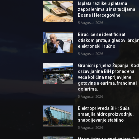
Isplata razlike u platama
zaposlenima u institucijama
Bosne i Hercegovine
5 Augusta, 2026
Birači će se identificirati
otiskom prsta, a glasovi brojat
elektronski i ručno
5 Augusta, 2026
Granični prijelaz Županja: Ko
državljanina BiH pronađena
veća količina neprijavljene
gotovine u eurima, francima i
dolarima.
5 Augusta, 2026
Elektroprivreda BiH: Suša
smanjila hidroproizvodnju,
snabdijevanje stabilno
5 Augusta, 2026