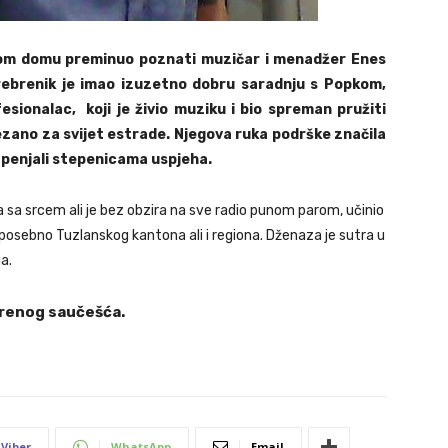
svom domu preminuo poznati muzičar i menadžer Enes
Srebrenik je imao izuzetno dobru saradnju s Popkom,
fesionalac, koji je živio muziku i bio spreman pružiti
ezano za svijet estrade. Njegova ruka podrške značila
 penjali stepenicama uspjeha.
 sa srcem ali je bez obzira na sve radio punom parom, učinio
posebno Tuzlanskog kantona ali i regiona. Dženaza je sutra u
a.
krenog saučešća.
Viber
WhatsApp
Email