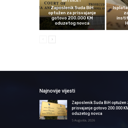
BIH I SVIJET
Zaposlenik Suda BiH
Isplata
optužen za prisvajanje
z
gotovo 200.000 KM
insti
oduzetog novca
H
Najnovije vijesti
Zaposlenik Suda BiH optužen 
prisvajanje gotovo 200.000 K
oduzetog novca
5 Augusta, 2026