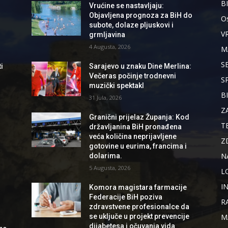
B
Vrućine se nastavljaju:
Objavljena prognoza za BiH do
Os
subote, dolaze pljuskovi i
V
grmljavina
4 Augusta, 2026
M
S
i
Sarajevo u znaku Dine Merlina:
Večeras počinje trodnevni
S
muzički spektakl
B
31 Jula, 2026
d
Z
Granični prijelaz Županja: Kod
T
državljanina BiH pronađena
veća količina neprijavljene
Z
gotovine u eurima, francima i
N
dolarima.
5 Augusta, 2026
L
I
Komora magistara farmacije
Federacije BiH poziva
R
zdravstvene profesionalce da
se uključe u projekt prevencije
M
dijabetesa i očuvanja vida