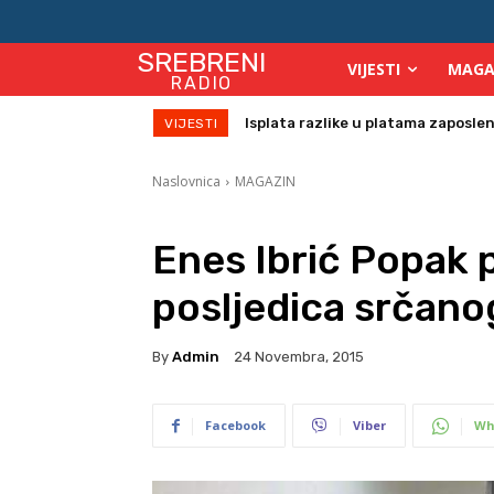
SREBRENI
VIJESTI
MAGA
RADIO
Birači će se identificirati otiskom 
VIJESTI
Naslovnica
MAGAZIN
Enes Ibrić Popak 
posljedica srčano
By
Admin
24 Novembra, 2015
Facebook
Viber
Wh