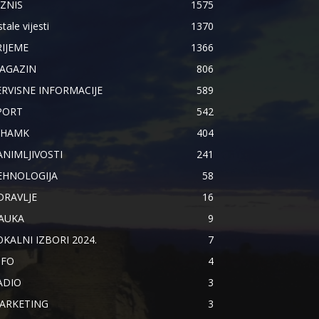
IZNIS
1575
tale vijesti
1370
RIJEME
1366
AGAZIN
806
ERVISNE INFORMACIJE
589
PORT
542
IHAMK
404
ANIMLJIVOSTI
241
EHNOLOGIJA
58
DRAVLJE
16
AUKA
9
OKALNI IZBORI 2024.
7
NFO
4
ADIO
3
ARKETING
3