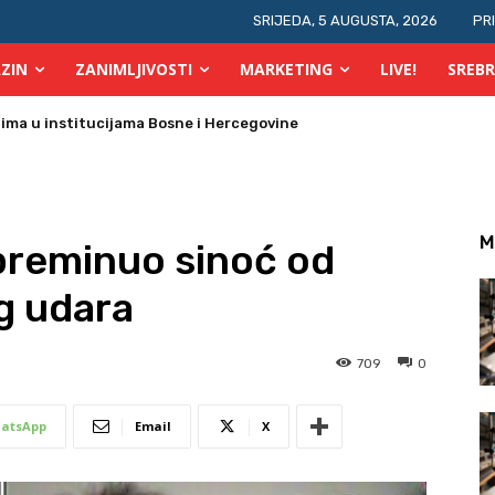
SRIJEDA, 5 AUGUSTA, 2026
PR
ZIN
ZANIMLJIVOSTI
MARKETING
LIVE!
SREBR
prsta, a glasovi brojati elektronski i ručno
M
preminuo sinoć od
g udara
709
0
atsApp
Email
X