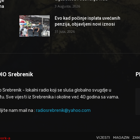
ge
 na
3 Augusta, 2026
Evo kad počinje isplata uvećanih
penzija, objavljeni novi iznosi
31 Jula, 2026
IO Srebrenik
P
 Srebrenik - lokalni radio koji se sluša globalno svugdje u
tu. Sve vijesti iz Srebrenika i okoline već 40 godina sa vama.
ljite nam mail na :
radiosrebrenik@yahoo.com
VIJESTI
MAGAZIN
ZAN
work-a