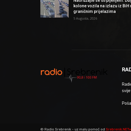
Naoružajte se strpljenjem: Du
kolone vozila na izlazu iz BiH
graničnim prijelazima
5 Augusta, 2026
RAD
Radio
svije
Poša
© Radio Srebrenik - uz malu pomoć od
Srebrenik.NET