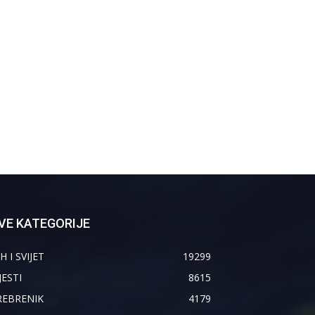
VE KATEGORIJE
H I SVIJET
19299
JESTI
8615
REBRENIK
4179