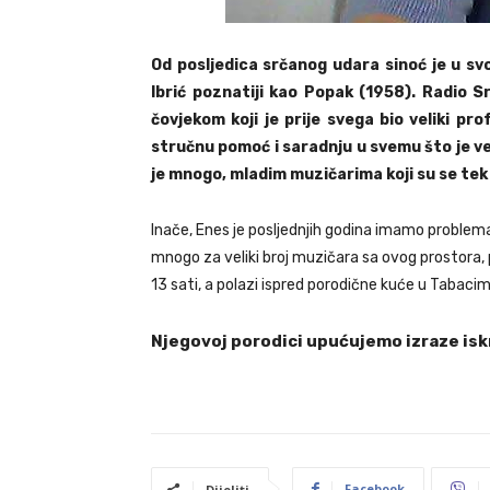
Od posljedica srčanog udara sinoć je u 
Ibrić poznatiji kao Popak (1958). Radio 
čovjekom koji je prije svega bio veliki pro
stručnu pomoć i saradnju u svemu što je v
je mnogo, mladim muzičarima koji su se tek
Inače, Enes je posljednjih godina imamo problema
mnogo za veliki broj muzičara sa ovog prostora, 
13 sati, a polazi ispred porodične kuće u Tabacim
Njegovoj porodici upućujemo izraze is
Facebook
Dijeliti