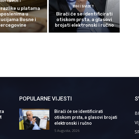
BIH I SVIJET
BIH I SVIJET
 razlike u platama
aposlenima u
Birači će se identificirati
tucijama Bosne i
otiskom prsta, a glasovi
ercegovine
brojati elektronski i ručno
POPULARNE VIJESTI
S
za
Birači će se identificirati
BI
M
otiskom prsta, a glasovi brojati
VI
elektronski i ručno
5 Augusta, 2026
S