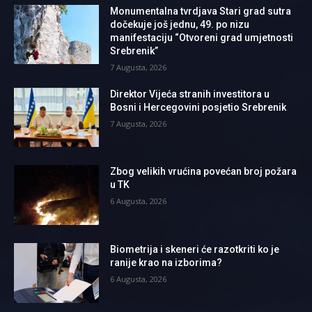
Monumentalna tvrdjava Stari grad sutra
dočekuje još jednu, 49. po nizu
manifestaciju “Otvoreni grad umjetnosti
Srebrenik”
7 Augusta, 2026
Direktor Vijeća stranih investitora u
Bosni i Hercegovini posjetio Srebrenik
7 Augusta, 2026
Zbog velikih vrućina povećan broj požara
u TK
6 Augusta, 2026
Biometrija i skeneri će razotkriti ko je
ranije krao na izborima?
6 Augusta, 2026