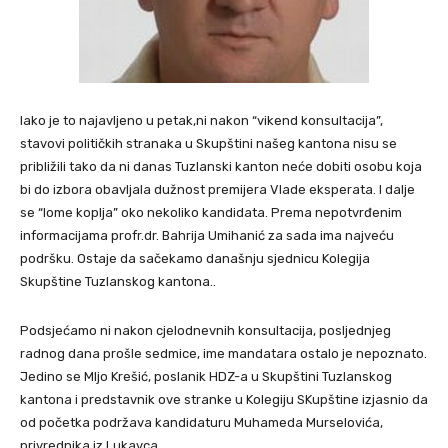
Iako je to najavljeno u petak,ni nakon “vikend konsultacija”,
stavovi političkih stranaka u Skupštini našeg kantona nisu se
približili tako da ni danas Tuzlanski kanton neće dobiti osobu koja
bi do izbora obavljala dužnost premijera Vlade eksperata. I dalje
se “lome koplja” oko nekoliko kandidata. Prema nepotvrđenim
informacijama profr.dr. Bahrija Umihanić za sada ima najveću
podršku. Ostaje da sačekamo današnju sjednicu Kolegija
Skupštine Tuzlanskog kantona..
Podsjećamo ni nakon cjelodnevnih konsultacija, posljednjeg
radnog dana prošle sedmice, ime mandatara ostalo je nepoznato.
Jedino se MIjo Krešić, poslanik HDZ-a u Skupštini Tuzlanskog
kantona i predstavnik ove stranke u Kolegiju SKupštine izjasnio da
od početka podržava kandidaturu Muhameda Murselovića,
privrednika iz Lukavca.