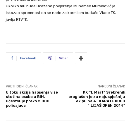
Ukoliko mu bude ukazano povjerenje Muhamed Murselović je
iskazao spremnost da se nađe za kormilom buduće Vlade TK,
javlja RTVTK.
Facebook
Viber
PRETHODNI ČLANAK
NAREDNI ČLANAK
U toku akcija hapšenja više
KK ”1. Mart” Srebrenik
stotina osoba u BiH,
proglašen je za najuspješniju
učestvuje preko 2.000
ekipu na 4 . KARATE KUPU
policajaca
”ILIJAŠ OPEN 2014”