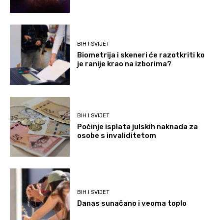
BIH I SVIJET
Biometrija i skeneri će razotkriti ko
je ranije krao na izborima?
BIH I SVIJET
Počinje isplata julskih naknada za
osobe s invaliditetom
BIH I SVIJET
Danas sunačano i veoma toplo