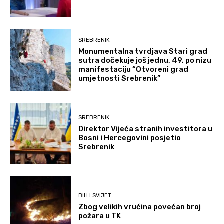
SREBRENIK
Monumentalna tvrdjava Stari grad
sutra dočekuje još jednu, 49. po nizu
manifestaciju “Otvoreni grad
umjetnosti Srebrenik”
SREBRENIK
Direktor Vijeća stranih investitora u
Bosni i Hercegovini posjetio
Srebrenik
BIH I SVIJET
Zbog velikih vrućina povećan broj
požara u TK