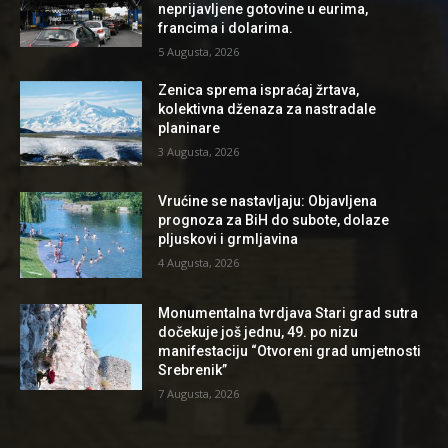
neprijavljene gotovine u eurima,
francima i dolarima.
5 Augusta, 2026
Zenica sprema ispraćaj žrtava,
kolektivna dženaza za nastradale
planinare
3 Augusta, 2026
Vrućine se nastavljaju: Objavljena
prognoza za BiH do subote, dolaze
pljuskovi i grmljavina
4 Augusta, 2026
Monumentalna tvrdjava Stari grad sutra
dočekuje još jednu, 49. po nizu
manifestaciju “Otvoreni grad umjetnosti
Srebrenik”
7 Augusta, 2026