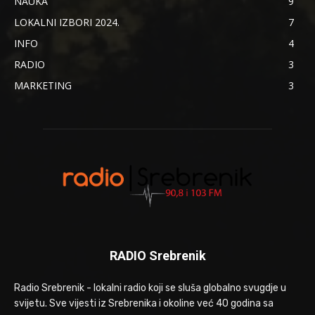
NAUKA
9
LOKALNI IZBORI 2024.
7
INFO
4
RADIO
3
MARKETING
3
RADIO Srebrenik
Radio Srebrenik - lokalni radio koji se sluša globalno svugdje u
svijetu. Sve vijesti iz Srebrenika i okoline već 40 godina sa