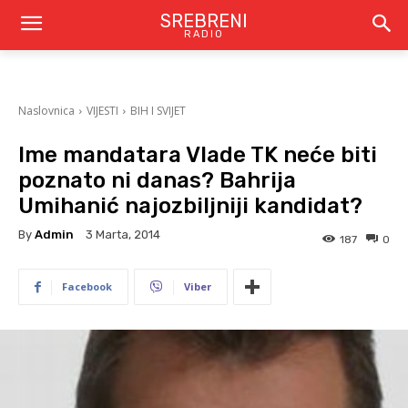
SREBRENI
RADIO
Naslovnica
VIJESTI
BIH I SVIJET
Ime mandatara Vlade TK neće biti
poznato ni danas? Bahrija
Umihanić najozbiljniji kandidat?
By
Admin
3 Marta, 2014
187
0
Facebook
Viber