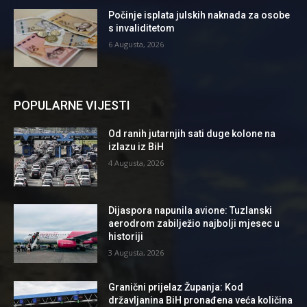
Počinje isplata julskih naknada za osobe
s invaliditetom
6 Augusta, 2026
POPULARNE VIJESTI
Od ranih jutarnjih sati duge kolone na
izlazu iz BiH
4 Augusta, 2026
Dijaspora napunila avione: Tuzlanski
aerodrom zabilježio najbolji mjesec u
historiji
3 Augusta, 2026
Granični prijelaz Županja: Kod
državljanina BiH pronađena veća količina