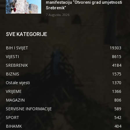
manifestaciju “Otvoreni grad umjetnosti
Srebrenik”
7 Augusta, 2026
SVE KATEGORIJE
BIH I SVIJET
19303
VIJESTI
8615
SREBRENIK
4184
BIZNIS
1575
Ostale vijesti
1370
VRIJEME
1366
MAGAZIN
806
SERVISNE INFORMACIJE
589
SPORT
542
BIHAMK
404