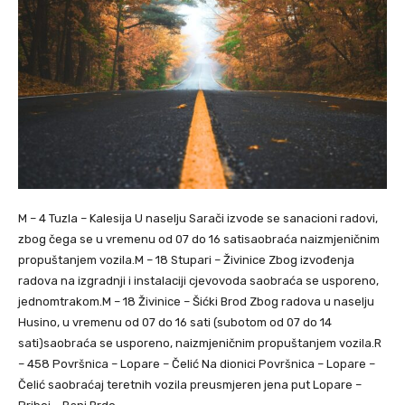
M – 4 Tuzla – Kalesija U naselju Sarači izvode se sanacioni radovi,
zbog čega se u vremenu od 07 do 16 satisaobraća naizmjeničnim
propuštanjem vozila.M – 18 Stupari – Živinice Zbog izvođenja
radova na izgradnji i instalaciji cjevovoda saobraća se usporeno,
jednomtrakom.M – 18 Živinice – Šićki Brod Zbog radova u naselju
Husino, u vremenu od 07 do 16 sati (subotom od 07 do 14
sati)saobraća se usporeno, naizmjeničnim propuštanjem vozila.R
– 458 Površnica – Lopare – Čelić Na dionici Površnica – Lopare –
Čelić saobraćaj teretnih vozila preusmjeren jena put Lopare –