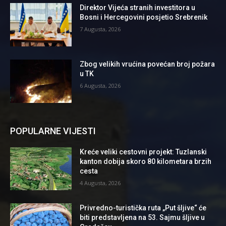
Direktor Vijeća stranih investitora u
Bosni i Hercegovini posjetio Srebrenik
7 Augusta, 2026
Zbog velikih vrućina povećan broj požara
u TK
6 Augusta, 2026
POPULARNE VIJESTI
Kreće veliki cestovni projekt: Tuzlanski
kanton dobija skoro 80 kilometara brzih
cesta
4 Augusta, 2026
Privredno-turistička ruta „Put šljive“ će
biti predstavljena na 53. Sajmu šljive u