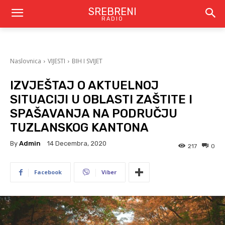
SREBRENI
RADIO
Naslovnica
VIJESTI
BIH I SVIJET
IZVJEŠTAJ O AKTUELNOJ
SITUACIJI U OBLASTI ZAŠTITE I
SPAŠAVANJA NA PODRUČJU
TUZLANSKOG KANTONA
By
Admin
14 Decembra, 2020
217
0
Facebook
Viber