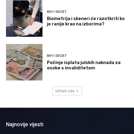
BIH I SVIJET
Biometrija i skeneri će razotkriti ko
je ranije krao na izborima?
BIH I SVIJET
Počinje isplata julskih naknada za
osobe s invaliditetom
Učitati više
Najnovije vijesti