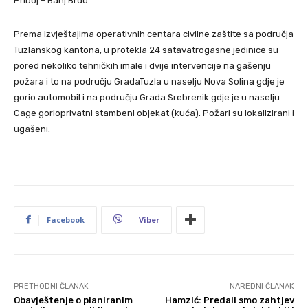
Priboj – Banj Brdo.
Prema izvještajima operativnih centara civilne zaštite sa područja
Tuzlanskog kantona, u protekla 24 satavatrogasne jedinice su
pored nekoliko tehničkih imale i dvije intervencije na gašenju
požara i to na području GradaTuzla u naselju Nova Solina gdje je
gorio automobil i na području Grada Srebrenik gdje je u naselju
Cage gorioprivatni stambeni objekat (kuća). Požari su lokalizirani i
ugašeni.
Facebook
Viber
PRETHODNI ČLANAK
NAREDNI ČLANAK
Obavještenje o planiranim
Hamzić: Predali smo zahtjev