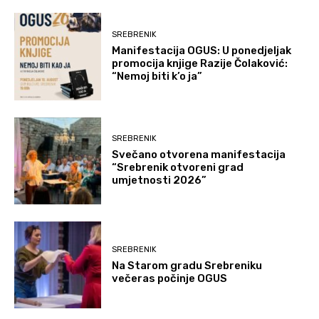
SREBRENIK
Manifestacija OGUS: U ponedjeljak
promocija knjige Razije Čolaković:
“Nemoj biti k’o ja”
SREBRENIK
Svečano otvorena manifestacija
“Srebrenik otvoreni grad
umjetnosti 2026”
SREBRENIK
Na Starom gradu Srebreniku
večeras počinje OGUS