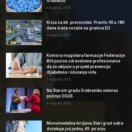
Gradačcu
4 Augusta, 2026
Kriza za bh. prevoznike: Pravilo 90 u 180
dana vraća vozače sa granica EU
4 Augusta, 2026
Komora magistara farmacije Federacije
BiH poziva zdravstvene profesionalce
da se uključe u projekt prevencije
dijabetesa i očuvanja vida
3 Augusta, 2026
Na Starom gradu Srebreniku večeras
počinje OGUS
8 Augusta, 2026
Monumentalna tvrdjava Stari grad sutra
dočekuje još jednu, 49. po nizu