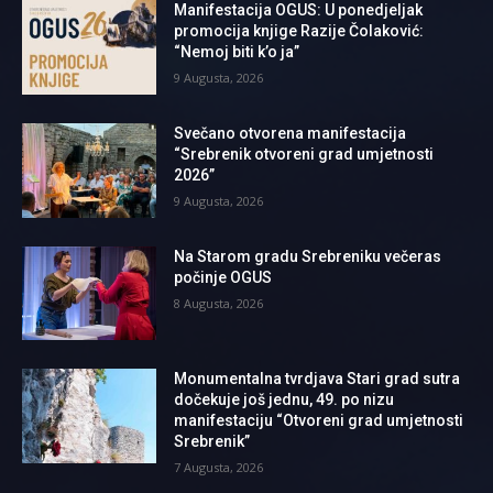
Manifestacija OGUS: U ponedjeljak
promocija knjige Razije Čolaković:
“Nemoj biti k’o ja”
9 Augusta, 2026
Svečano otvorena manifestacija
“Srebrenik otvoreni grad umjetnosti
2026”
9 Augusta, 2026
Na Starom gradu Srebreniku večeras
počinje OGUS
8 Augusta, 2026
Monumentalna tvrdjava Stari grad sutra
dočekuje još jednu, 49. po nizu
manifestaciju “Otvoreni grad umjetnosti
Srebrenik”
7 Augusta, 2026