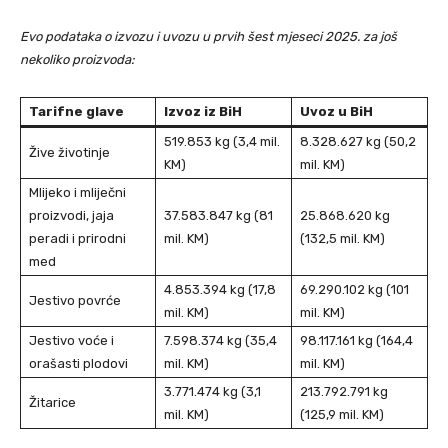
Evo podataka o izvozu i uvozu u prvih šest mjeseci 2025. za još
nekoliko proizvoda:
Tarifne glave
Izvoz iz BiH
Uvoz u BiH
519.853 kg (3,4 mil.
8.328.627 kg (50,2
Žive životinje
KM)
mil. KM)
Mlijeko i mliječni
proizvodi, jaja
37.583.847 kg (81
25.868.620 kg
peradi i prirodni
mil. KM)
(132,5 mil. KM)
med
4.853.394 kg (17,8
69.290.102 kg (101
Jestivo povrće
mil. KM)
mil. KM)
Jestivo voće i
7.598.374 kg (35,4
98.117.161 kg (164,4
orašasti plodovi
mil. KM)
mil. KM)
3.771.474 kg (3,1
213.792.791 kg
Žitarice
mil. KM)
(125,9 mil. KM)