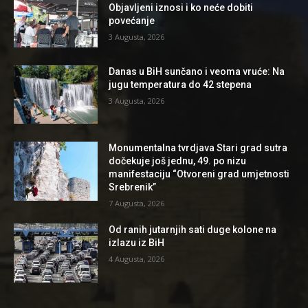
Objavljeni iznosi i ko neće dobiti
povećanje
3 Augusta, 2026
Danas u BiH sunčano i veoma vruće: Na
jugu temperatura do 42 stepena
3 Augusta, 2026
Monumentalna tvrdjava Stari grad sutra
dočekuje još jednu, 49. po nizu
manifestaciju “Otvoreni grad umjetnosti
Srebrenik”
7 Augusta, 2026
Od ranih jutarnjih sati duge kolone na
izlazu iz BiH
4 Augusta, 2026