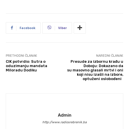
Facebook
Viber
PRETHODNI ČLANAK
NAREDNI ČLANAK
CIK potvrdio: Sutra o
Presude za izbornu krađu u
oduzimanju mandata
Doboju: Dokazano da
Miloradu Dodiku
su masovno glasali mrtvi i oni
koji nisu izašli na izbore,
optuženi oslobođeni
Admin
http://www.radiosrebrenik.ba