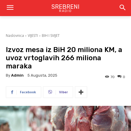
SREBRENI
RADIO
Naslovnica
VIJESTI
BIH I SVIJET
Izvoz mesa iz BiH 20 miliona KM, a
uvoz vrtoglavih 266 miliona
maraka
By
Admin
5 Augusta, 2025
70
0
Facebook
Viber