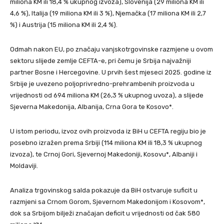
miliona KM ili 18,4 % ukupnog izvoza), Slovenija (29 miliona KM ili
4,6 %), Italija (19 miliona KM ili 3 %), Njemačka (17 miliona KM ili 2,7
%) i Austrija (15 miliona KM ili 2,4 %).
Odmah nakon EU, po značaju vanjskotrgovinske razmjene u ovom
sektoru slijede zemlje CEFTA-e, pri čemu je Srbija najvažniji
partner Bosne i Hercegovine. U prvih šest mjeseci 2025. godine iz
Srbije je uvezeno poljoprivredno-prehrambenih proizvoda u
vrijednosti od 694 miliona KM (26,3 % ukupnog uvoza), a slijede
Sjeverna Makedonija, Albanija, Crna Gora te Kosovo*.
U istom periodu, izvoz ovih proizvoda iz BiH u CEFTA regiju bio je
posebno izražen prema Srbiji (114 miliona KM ili 18,3 % ukupnog
izvoza), te Crnoj Gori, Sjevernoj Makedoniji, Kosovu*, Albaniji i
Moldaviji.
Analiza trgovinskog salda pokazuje da BiH ostvaruje suficit u
razmjeni sa Crnom Gorom, Sjevernom Makedonijom i Kosovom*,
dok sa Srbijom bilježi značajan deficit u vrijednosti od čak 580