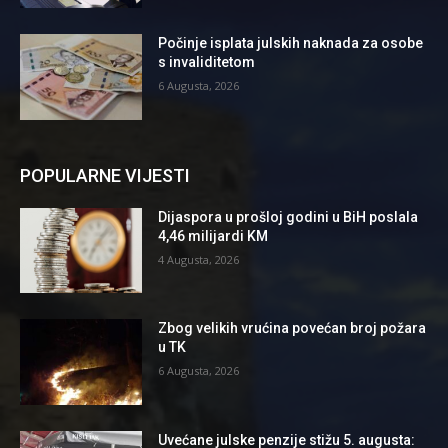
Počinje isplata julskih naknada za osobe
s invaliditetom
6 Augusta, 2026
POPULARNE VIJESTI
Dijaspora u prošloj godini u BiH poslala
4,46 milijardi KM
4 Augusta, 2026
Zbog velikih vrućina povećan broj požara
u TK
6 Augusta, 2026
Uvećane julske penzije stižu 5. augusta: