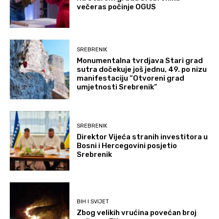
večeras počinje OGUS
SREBRENIK
Monumentalna tvrdjava Stari grad
sutra dočekuje još jednu, 49. po nizu
manifestaciju “Otvoreni grad
umjetnosti Srebrenik”
SREBRENIK
Direktor Vijeća stranih investitora u
Bosni i Hercegovini posjetio
Srebrenik
BIH I SVIJET
Zbog velikih vrućina povećan broj