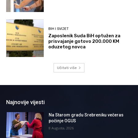
BIH I SVIJET
Zaposlenik Suda BiH optužen za
prisvajanje gotovo 200.000 KM
oduzetog novca
Učitati više
Najnovije vijesti
Na Starom gradu Srebreniku večeras
počinje OGUS
8 Augusta, 2026