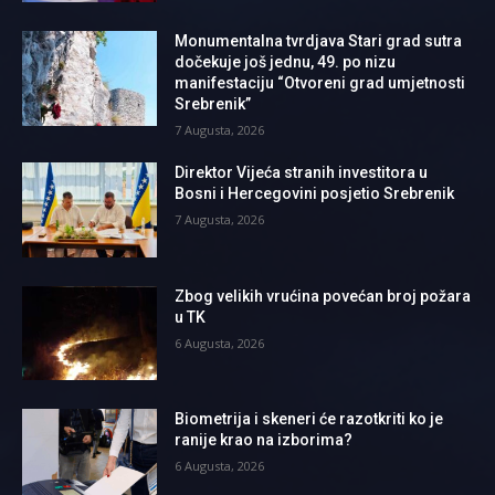
Monumentalna tvrdjava Stari grad sutra
dočekuje još jednu, 49. po nizu
manifestaciju “Otvoreni grad umjetnosti
Srebrenik”
7 Augusta, 2026
Direktor Vijeća stranih investitora u
Bosni i Hercegovini posjetio Srebrenik
7 Augusta, 2026
Zbog velikih vrućina povećan broj požara
u TK
6 Augusta, 2026
Biometrija i skeneri će razotkriti ko je
ranije krao na izborima?
6 Augusta, 2026