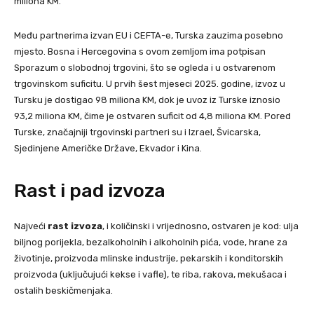
miliona KM.
Među partnerima izvan EU i CEFTA-e, Turska zauzima posebno
mjesto. Bosna i Hercegovina s ovom zemljom ima potpisan
Sporazum o slobodnoj trgovini, što se ogleda i u ostvarenom
trgovinskom suficitu. U prvih šest mjeseci 2025. godine, izvoz u
Tursku je dostigao 98 miliona KM, dok je uvoz iz Turske iznosio
93,2 miliona KM, čime je ostvaren suficit od 4,8 miliona KM. Pored
Turske, značajniji trgovinski partneri su i Izrael, Švicarska,
Sjedinjene Američke Države, Ekvador i Kina.
Rast i pad izvoza
Najveći
rast izvoza
, i količinski i vrijednosno, ostvaren je kod: ulja
biljnog porijekla, bezalkoholnih i alkoholnih pića, vode, hrane za
životinje, proizvoda mlinske industrije, pekarskih i konditorskih
proizvoda (uključujući kekse i vafle), te riba, rakova, mekušaca i
ostalih beskičmenjaka.