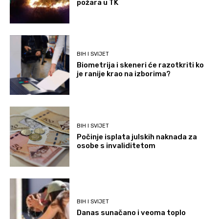
požara u TK
BIH I SVIJET
Biometrija i skeneri će razotkriti ko
je ranije krao na izborima?
BIH I SVIJET
Počinje isplata julskih naknada za
osobe s invaliditetom
BIH I SVIJET
Danas sunačano i veoma toplo