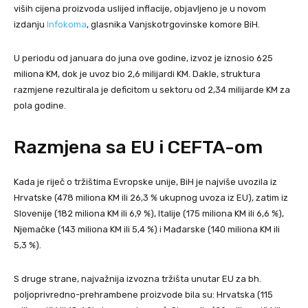
viših cijena proizvoda uslijed inflacije, objavljeno je u novom
izdanju
Infokoma
, glasnika Vanjskotrgovinske komore BiH.
U periodu od januara do juna ove godine, izvoz je iznosio 625
miliona KM, dok je uvoz bio 2,6 milijardi KM. Dakle, struktura
razmjene rezultirala je deficitom u sektoru od 2,34 milijarde KM za
pola godine.
Razmjena sa EU i CEFTA-om
Kada je riječ o tržištima Evropske unije, BiH je najviše uvozila iz
Hrvatske (478 miliona KM ili 26,3 % ukupnog uvoza iz EU), zatim iz
Slovenije (182 miliona KM ili 6,9 %), Italije (175 miliona KM ili 6,6 %),
Njemačke (143 miliona KM ili 5,4 %) i Mađarske (140 miliona KM ili
5,3 %).
S druge strane, najvažnija izvozna tržišta unutar EU za bh.
poljoprivredno-prehrambene proizvode bila su: Hrvatska (115