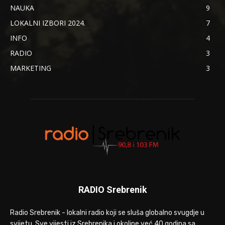
NAUKA
9
LOKALNI IZBORI 2024.
7
INFO
4
RADIO
3
MARKETING
3
RADIO Srebrenik
Radio Srebrenik - lokalni radio koji se sluša globalno svugdje u
svijetu. Sve vijesti iz Srebrenika i okoline već 40 godina sa