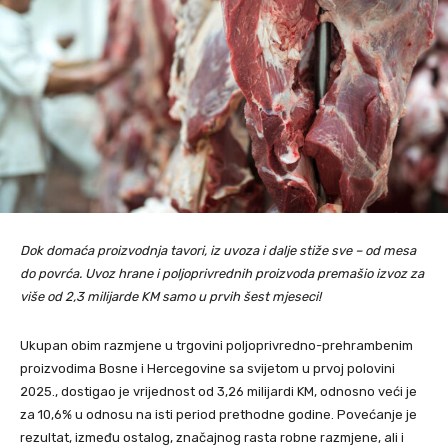
Dok domaća proizvodnja tavori, iz uvoza i dalje stiže sve – od mesa
do povrća. Uvoz hrane i poljoprivrednih proizvoda premašio izvoz za
više od 2,3 milijarde KM samo u prvih šest mjeseci!
Ukupan obim razmjene u trgovini poljoprivredno-prehrambenim
proizvodima Bosne i Hercegovine sa svijetom u prvoj polovini
2025., dostigao je vrijednost od 3,26 milijardi KM, odnosno veći je
za 10,6% u odnosu na isti period prethodne godine. Povećanje je
rezultat, između ostalog, značajnog rasta robne razmjene, ali i