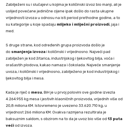
Zabilježeni su i slučajevi u kojima je količinski izvoz bio manji, ali je
uslijed povećane jedinične cijene ipak došlo do rasta ukupne
vrijednosti izvoza u odnosu na isti period prethodne godine, a to
su kategorije u koje spadaju
mlijeko i mliječni proizvodi
, jaja i
med.
S druge strane, kod određenih grupa proizvoda došlo je
do
smanjenja izvoza
i količinski i vrijednosno. Najveći pad
zabilježen je kod žitarica, industrijskog i ljekovitog bilja, voća i
orašastih plodova, kakao namaza i čokolada. Najveće smanjenje
uvoza, i količinski i vrijednosno, zabilježeno je kod industrijskog i
ljekovitog bilja i mesa.
Kada je riječ o
mesu
, BiH je u prvoj polovini ove godine izvezla
4.264.955 kg mesa i jestivih klaoničnih proizvoda, vrijednih više od
20,8 miliona KM. Istovremeno je uvezeno 33.620.710 kg, u
vrijednost 266 miliona KM. Ovakva razmjena rezultirala je
baksuznim saldom, s obzirom na to da je uvoz bio više od
13 puta
veći
od izvoza.