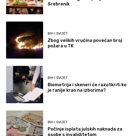
Srebrenik
BIH I SVIJET
Zbog velikih vrućina povećan broj
požara u TK
BIH I SVIJET
Biometrija i skeneri će razotkriti ko
je ranije krao na izborima?
BIH I SVIJET
Počinje isplata julskih naknada za
osobe s invaliditetom