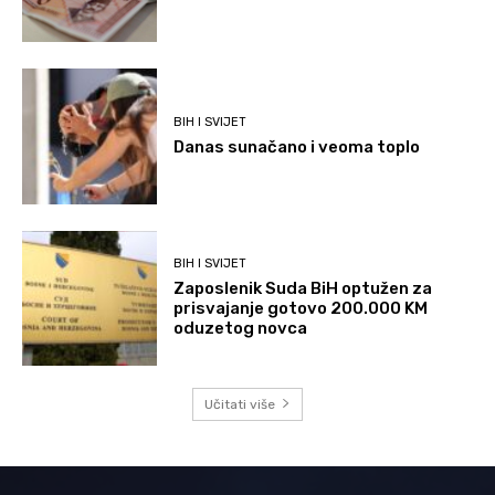
BIH I SVIJET
Danas sunačano i veoma toplo
BIH I SVIJET
Zaposlenik Suda BiH optužen za
prisvajanje gotovo 200.000 KM
oduzetog novca
Učitati više