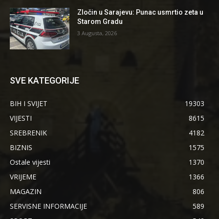
Zločin u Sarajevu: Punac usmrtio zeta u
Starom Gradu
3 Augusta, 2026
SVE KATEGORIJE
BIH I SVIJET
19303
VIJESTI
8615
SREBRENIK
4182
BIZNIS
1575
Ostale vijesti
1370
VRIJEME
1366
MAGAZIN
806
SERVISNE INFORMACIJE
589