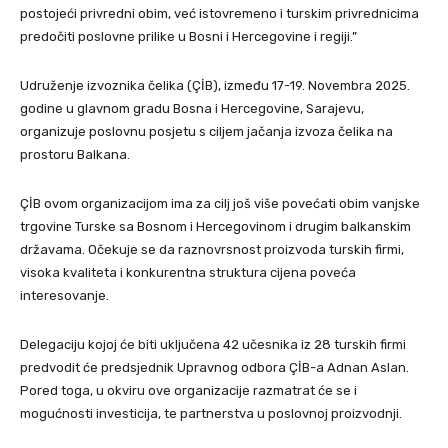
postojeći privredni obim, već istovremeno i turskim privrednicima
predočiti poslovne prilike u Bosni i Hercegovine i regiji.”
Udruženje izvoznika čelika (ÇİB), između 17-19. Novembra 2025.
godine u glavnom gradu Bosna i Hercegovine, Sarajevu,
organizuje poslovnu posjetu s ciljem jačanja izvoza čelika na
prostoru Balkana.
ÇİB ovom organizacijom ima za cilj još više povećati obim vanjske
trgovine Turske sa Bosnom i Hercegovinom i drugim balkanskim
državama. Očekuje se da raznovrsnost proizvoda turskih firmi,
visoka kvaliteta i konkurentna struktura cijena poveća
interesovanje.
Delegaciju kojoj će biti uključena 42 učesnika iz 28 turskih firmi
predvodit će predsjednik Upravnog odbora ÇİB-a Adnan Aslan.
Pored toga, u okviru ove organizacije razmatrat će se i
mogućnosti investicija, te partnerstva u poslovnoj proizvodnji.