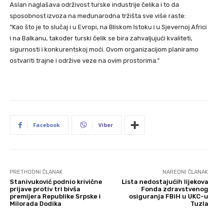
Aslan naglašava održivost turske industrije čelika i to da
sposobnost izvoza na međunarodna tržišta sve više raste:
“Kao što je to slučaj i u Evropi, na Bliskom Istoku i u Sjevernoj Africi
i na Balkanu, također turski čelik se bira zahvaljujući kvaliteti,
sigurnosti i konkurentskoj moći. Ovom organizacijom planiramo
ostvariti trajne i održive veze na ovim prostorima.”
Facebook
Viber
PRETHODNI ČLANAK
NAREDNI ČLANAK
Stanivuković podnio krivične
Lista nedostajućih lijekova
prijave protiv tri bivša
Fonda zdravstvenog
premijera Republike Srpske i
osiguranja FBiH u UKC-u
Milorada Dodika
Tuzla