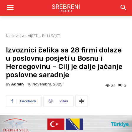
SREBRENI
RADIO
Naslovnica
VIJESTI
BIH I SVIJET
Izvoznici čelika sa 28 firmi dolaze
u poslovnu posjeti u Bosnu i
Hercegovinu – Cilj je dalje jačanje
poslovne saradnje
By
Admin
10 Novembra, 2025
32
0
Facebook
Viber