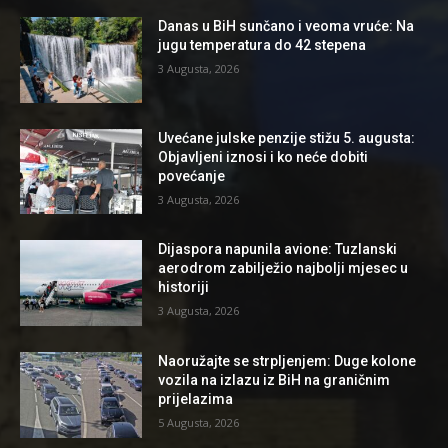
Danas u BiH sunčano i veoma vruće: Na
jugu temperatura do 42 stepena
3 Augusta, 2026
Uvećane julske penzije stižu 5. augusta:
Objavljeni iznosi i ko neće dobiti
povećanje
3 Augusta, 2026
Dijaspora napunila avione: Tuzlanski
aerodrom zabilježio najbolji mjesec u
historiji
3 Augusta, 2026
Naoružajte se strpljenjem: Duge kolone
vozila na izlazu iz BiH na graničnim
prijelazima
5 Augusta, 2026