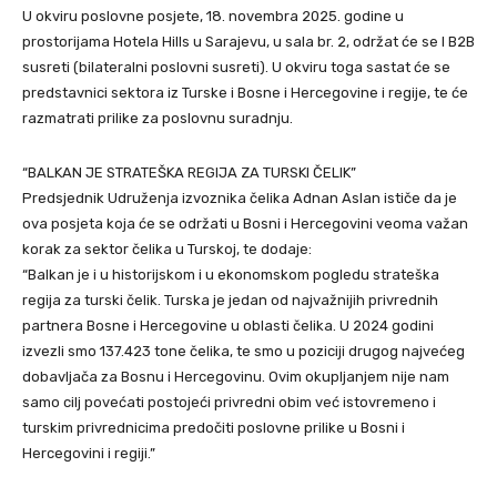
U okviru poslovne posjete, 18. novembra 2025. godine u
prostorijama Hotela Hills u Sarajevu, u sala br. 2, održat će se I B2B
susreti (bilateralni poslovni susreti). U okviru toga sastat će se
predstavnici sektora iz Turske i Bosne i Hercegovine i regije, te će
razmatrati prilike za poslovnu suradnju.
“BALKAN JE STRATEŠKA REGIJA ZA TURSKI ČELIK”
Predsjednik Udruženja izvoznika čelika Adnan Aslan ističe da je
ova posjeta koja će se održati u Bosni i Hercegovini veoma važan
korak za sektor čelika u Turskoj, te dodaje:
“Balkan je i u historijskom i u ekonomskom pogledu strateška
regija za turski čelik. Turska je jedan od najvažnijih privrednih
partnera Bosne i Hercegovine u oblasti čelika. U 2024 godini
izvezli smo 137.423 tone čelika, te smo u poziciji drugog najvećeg
dobavljača za Bosnu i Hercegovinu. Ovim okupljanjem nije nam
samo cilj povećati postojeći privredni obim već istovremeno i
turskim privrednicima predočiti poslovne prilike u Bosni i
Hercegovini i regiji.”