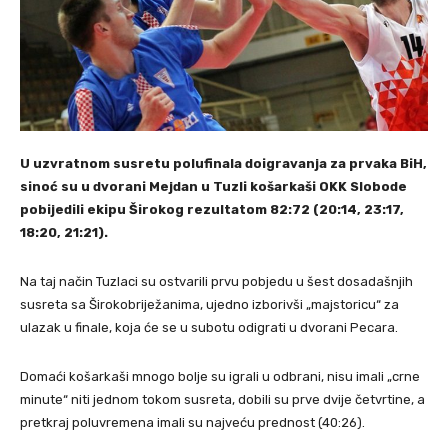
U uzvratnom susretu polufinala doigravanja za prvaka BiH,
sinoć su u dvorani Mejdan u Tuzli košarkaši OKK Slobode
pobijedili ekipu Širokog rezultatom 82:72 (20:14, 23:17,
18:20, 21:21).
Na taj način Tuzlaci su ostvarili prvu pobjedu u šest dosadašnjih
susreta sa Širokobriježanima, ujedno izborivši „majstoricu“ za
ulazak u finale, koja će se u subotu odigrati u dvorani Pecara.
Domaći košarkaši mnogo bolje su igrali u odbrani, nisu imali „crne
minute“ niti jednom tokom susreta, dobili su prve dvije četvrtine, a
pretkraj poluvremena imali su najveću prednost (40:26).