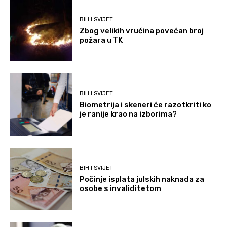
BIH I SVIJET
Zbog velikih vrućina povećan broj
požara u TK
BIH I SVIJET
Biometrija i skeneri će razotkriti ko
je ranije krao na izborima?
BIH I SVIJET
Počinje isplata julskih naknada za
osobe s invaliditetom