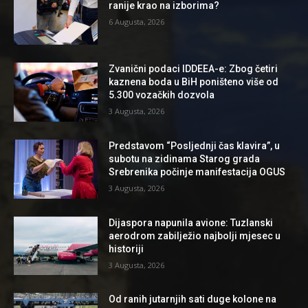
ranije krao na izborima?
6 Augusta, 2026
Zvanični podaci IDDEEA-e: Zbog četiri
kaznena boda u BiH poništeno više od
5.300 vozačkih dozvola
3 Augusta, 2026
Predstavom “Posljednji čas klavira”, u
subotu na zidinama Starog grada
Srebrenika počinje manifestacija OGUS
3 Augusta, 2026
Dijaspora napunila avione: Tuzlanski
aerodrom zabilježio najbolji mjesec u
historiji
3 Augusta, 2026
Od ranih jutarnjih sati duge kolone na