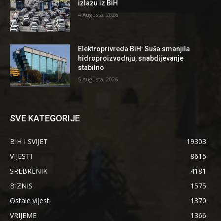
izlazu iz BiH
4 Augusta, 2026
Elektroprivreda BiH: Suša smanjila
hidroproizvodnju, snabdijevanje
stabilno
5 Augusta, 2026
SVE KATEGORIJE
BIH I SVIJET
19303
VIJESTI
8615
SREBRENIK
4181
BIZNIS
1575
Ostale vijesti
1370
VRIJEME
1366