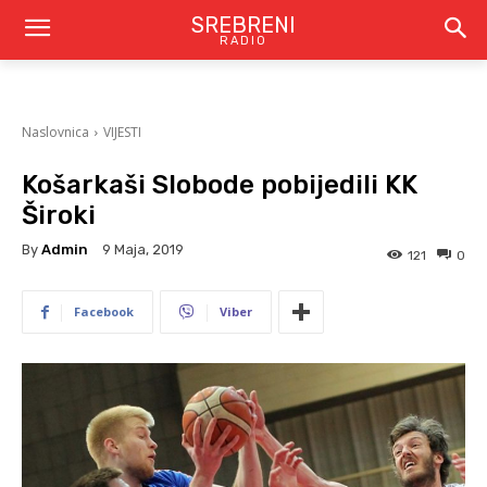
SREBRENI
RADIO
Naslovnica
VIJESTI
Košarkaši Slobode pobijedili KK
Široki
By
Admin
9 Maja, 2019
121
0
Facebook
Viber