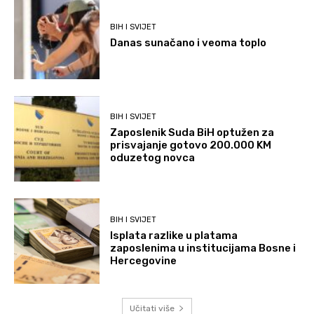
BIH I SVIJET
Danas sunačano i veoma toplo
BIH I SVIJET
Zaposlenik Suda BiH optužen za
prisvajanje gotovo 200.000 KM
oduzetog novca
BIH I SVIJET
Isplata razlike u platama
zaposlenima u institucijama Bosne i
Hercegovine
Učitati više