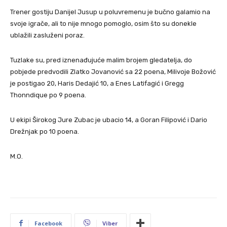
Trener gostiju Danijel Jusup u poluvremenu je bučno galamio na
svoje igrače, ali to nije mnogo pomoglo, osim što su donekle
ublažili zasluženi poraz.
Tuzlake su, pred iznenađujuće malim brojem gledatelja, do
pobjede predvodili Zlatko Jovanović sa 22 poena, Milivoje Božović
je postigao 20, Haris Dedajić 10, a Enes Latifagić i Gregg
Thonndique po 9 poena.
U ekipi Širokog Jure Zubac je ubacio 14, a Goran Filipović i Dario
Drežnjak po 10 poena.
M.O.
Facebook
Viber