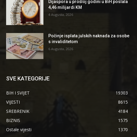
Dijaspora u prošloj godini u BiH poslala
4,46 milijardi KM
4 Augusta, 2026
Počinje isplata julskih naknada za osobe
s invaliditetom
6 Augusta, 2026
SVE KATEGORIJE
BIH I SVIJET
19303
VIJESTI
8615
SREBRENIK
4184
BIZNIS
1575
Ostale vijesti
1370