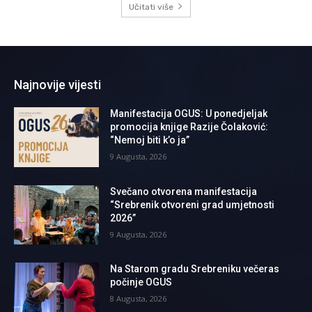
Učitati više
Najnovije vijesti
Manifestacija OGUS: U ponedjeljak
promocija knjige Razije Čolaković:
“Nemoj biti k’o ja”
9 Augusta, 2026
Svečano otvorena manifestacija
“Srebrenik otvoreni grad umjetnosti
2026”
9 Augusta, 2026
Na Starom gradu Srebreniku večeras
počinje OGUS
8 Augusta, 2026