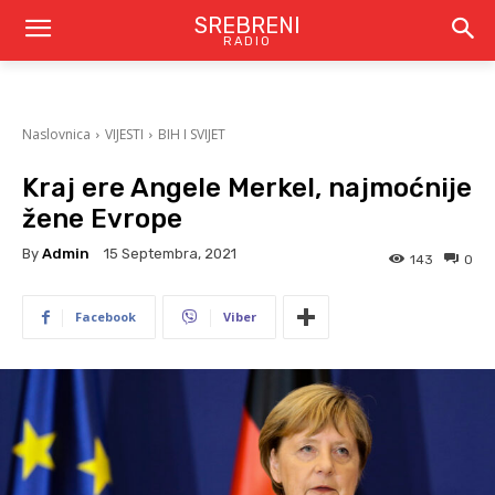
SREBRENI
RADIO
Naslovnica
VIJESTI
BIH I SVIJET
Kraj ere Angele Merkel, najmoćnije
žene Evrope
By
Admin
15 Septembra, 2021
143
0
Facebook
Viber