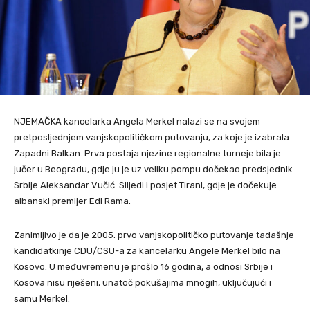
NJEMAČKA kancelarka Angela Merkel nalazi se na svojem
pretposljednjem vanjskopolitičkom putovanju, za koje je izabrala
Zapadni Balkan. Prva postaja njezine regionalne turneje bila je
jučer u Beogradu, gdje ju je uz veliku pompu dočekao predsjednik
Srbije Aleksandar Vučić. Slijedi i posjet Tirani, gdje je dočekuje
albanski premijer Edi Rama.
Zanimljivo je da je 2005. prvo vanjskopolitičko putovanje tadašnje
kandidatkinje CDU/CSU-a za kancelarku Angele Merkel bilo na
Kosovo. U međuvremenu je prošlo 16 godina, a odnosi Srbije i
Kosova nisu riješeni, unatoč pokušajima mnogih, uključujući i
samu Merkel.