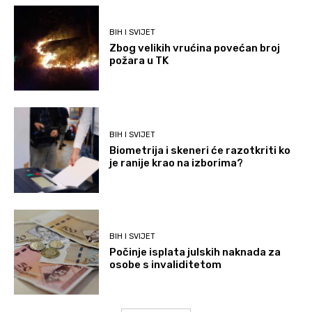
BIH I SVIJET
Zbog velikih vrućina povećan broj
požara u TK
BIH I SVIJET
Biometrija i skeneri će razotkriti ko
je ranije krao na izborima?
BIH I SVIJET
Počinje isplata julskih naknada za
osobe s invaliditetom