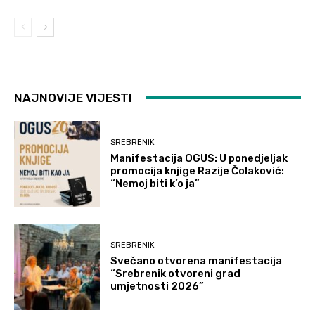
NAJNOVIJE VIJESTI
SREBRENIK
Manifestacija OGUS: U ponedjeljak
promocija knjige Razije Čolaković:
“Nemoj biti k’o ja”
SREBRENIK
Svečano otvorena manifestacija
“Srebrenik otvoreni grad
umjetnosti 2026”