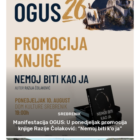
SREBRENIK
Manifestacija OGUS: U ponedjeljak promocija
knjige Razije Čolaković: “Nemoj biti k’o ja”