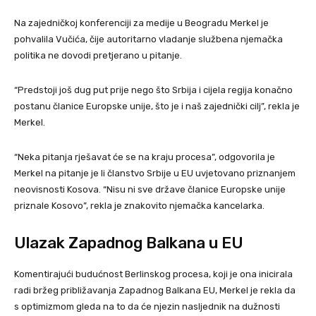
Na zajedničkoj konferenciji za medije u Beogradu Merkel je
pohvalila Vučića, čije autoritarno vladanje službena njemačka
politika ne dovodi pretjerano u pitanje.
“Predstoji još dug put prije nego što Srbija i cijela regija konačno
postanu članice Europske unije, što je i naš zajednički cilj”, rekla je
Merkel.
“Neka pitanja rješavat će se na kraju procesa”, odgovorila je
Merkel na pitanje je li članstvo Srbije u EU uvjetovano priznanjem
neovisnosti Kosova. “Nisu ni sve države članice Europske unije
priznale Kosovo”, rekla je znakovito njemačka kancelarka.
Ulazak Zapadnog Balkana u EU
Komentirajući budućnost Berlinskog procesa, koji je ona inicirala
radi bržeg približavanja Zapadnog Balkana EU, Merkel je rekla da
s optimizmom gleda na to da će njezin nasljednik na dužnosti