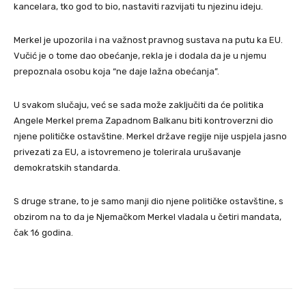
kancelara, tko god to bio, nastaviti razvijati tu njezinu ideju.
Merkel je upozorila i na važnost pravnog sustava na putu ka EU.
Vučić je o tome dao obećanje, rekla je i dodala da je u njemu
prepoznala osobu koja “ne daje lažna obećanja”.
U svakom slučaju, već se sada može zaključiti da će politika
Angele Merkel prema Zapadnom Balkanu biti kontroverzni dio
njene političke ostavštine. Merkel države regije nije uspjela jasno
privezati za EU, a istovremeno je tolerirala urušavanje
demokratskih standarda.
S druge strane, to je samo manji dio njene političke ostavštine, s
obzirom na to da je Njemačkom Merkel vladala u četiri mandata,
čak 16 godina.