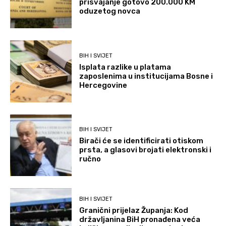
prisvajanje gotovo 200.000 KM
oduzetog novca
BIH I SVIJET
Isplata razlike u platama
zaposlenima u institucijama Bosne i
Hercegovine
BIH I SVIJET
Birači će se identificirati otiskom
prsta, a glasovi brojati elektronski i
ručno
BIH I SVIJET
Granični prijelaz Županja: Kod
državljanina BiH pronađena veća