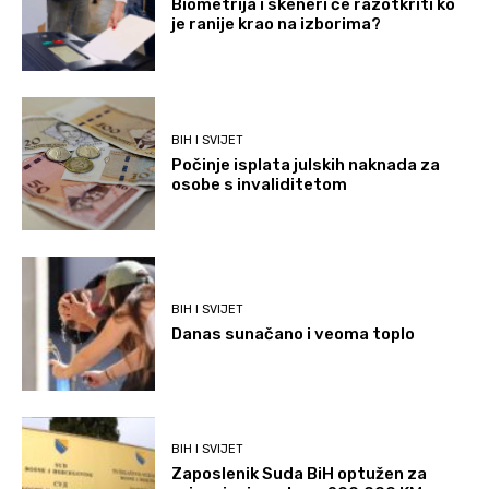
Biometrija i skeneri će razotkriti ko
je ranije krao na izborima?
BIH I SVIJET
Počinje isplata julskih naknada za
osobe s invaliditetom
BIH I SVIJET
Danas sunačano i veoma toplo
BIH I SVIJET
Zaposlenik Suda BiH optužen za