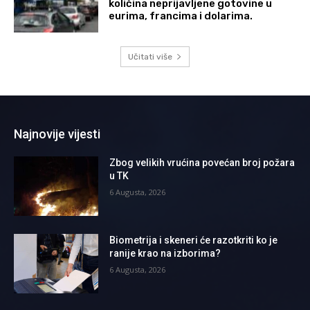
količina neprijavljene gotovine u
eurima, francima i dolarima.
Učitati više
Najnovije vijesti
Zbog velikih vrućina povećan broj požara
u TK
6 Augusta, 2026
Biometrija i skeneri će razotkriti ko je
ranije krao na izborima?
6 Augusta, 2026