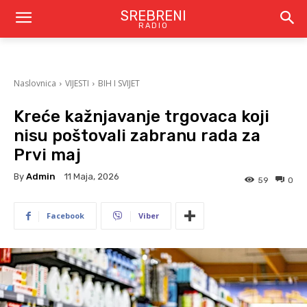
SREBRENI
RADIO
Naslovnica
VIJESTI
BIH I SVIJET
Kreće kažnjavanje trgovaca koji
nisu poštovali zabranu rada za
Prvi maj
By
Admin
11 Maja, 2026
59
0
Facebook
Viber