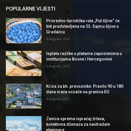
POPULARNE VIJESTI
Privredno-turistička ruta „Put šljive“ će
biti predstavljena na 53. Sajmu šljive u
Gradačcu
4 Augusta, 2026
Isplata razlike u platama zaposlenima u
institucijama Bosne i Hercegovine
5 Augusta, 2026
Kriza za bh. prevoznike: Pravilo 90 u 180
dana vraća vozače sa granica EU
4 Augusta, 2026
Zenica sprema ispraćaj žrtava,
kolektivna dženaza za nastradale
planinare