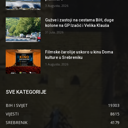
3 Augusta, 2026
Gužve i zastoji na cestama BiH, duge
kolone na GP Izačić i Velika Klauša
31 Jula, 2026
Filmske čarolije uskoro u kinu Doma
kulture u Srebreniku
1 Augusta, 2026
SVE KATEGORIJE
BIH I SVIJET
19303
VIJESTI
8615
SREBRENIK
4179