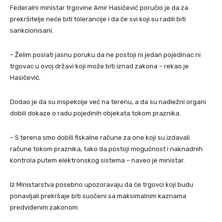
Federalni ministar trgovine Amir Hasičević poručio je da za
prekršitelje neće biti tolerancije i da će svi koji su radili biti
sankcionisani.
– Želim poslati jasnu poruku da ne postoji ni jedan pojedinac ni
trgovac u ovoj državi koji može biti iznad zakona – rekao je
Hasičević.
Dodao je da su inspekcije već na terenu, a da su nadležni organi
dobili dokaze o radu pojedinih objekata tokom praznika.
– S terena smo dobili fiskalne račune za one koji su izdavali
račune tokom praznika, tako da postoji mogućnost i naknadnih
kontrola putem elektronskog sistema – naveo je ministar.
Iz Ministarstva posebno upozoravaju da će trgovci koji budu
ponavljali prekršaje biti suočeni sa maksimalnim kaznama
predviđenim zakonom.