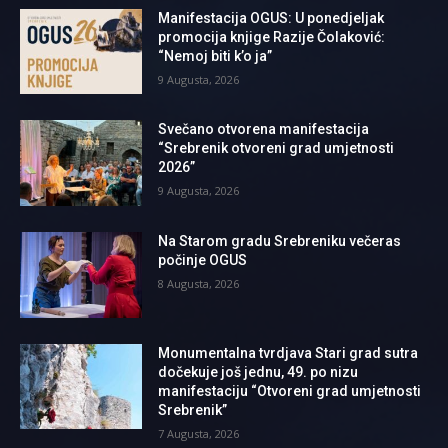
Manifestacija OGUS: U ponedjeljak
promocija knjige Razije Čolaković:
“Nemoj biti k’o ja”
9 Augusta, 2026
Svečano otvorena manifestacija
“Srebrenik otvoreni grad umjetnosti
2026”
9 Augusta, 2026
Na Starom gradu Srebreniku večeras
počinje OGUS
8 Augusta, 2026
Monumentalna tvrdjava Stari grad sutra
dočekuje još jednu, 49. po nizu
manifestaciju “Otvoreni grad umjetnosti
Srebrenik”
7 Augusta, 2026