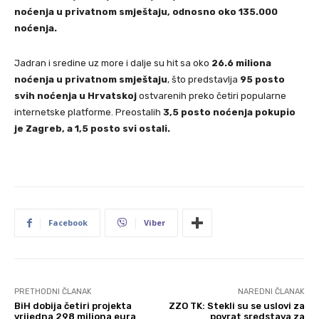
noćenja u privatnom smještaju, odnosno oko 135.000
noćenja.
Jadran i sredine uz more i dalje su hit sa oko
26.6 miliona
noćenja u privatnom smještaju
, što predstavlja
95 posto
svih noćenja u Hrvatskoj
ostvarenih preko četiri popularne
internetske platforme. Preostalih
3,5 posto noćenja pokupio
je Zagreb, a 1,5 posto svi ostali.
Facebook
Viber
PRETHODNI ČLANAK
NAREDNI ČLANAK
BiH dobija četiri projekta
ZZO TK: Stekli su se uslovi za
vrijedna 298 miliona eura
povrat sredstava za