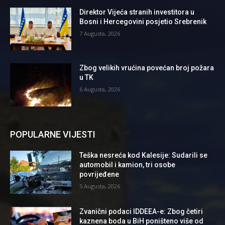
Direktor Vijeća stranih investitora u
Bosni i Hercegovini posjetio Srebrenik
7 Augusta, 2026
Zbog velikih vrućina povećan broj požara
u TK
6 Augusta, 2026
POPULARNE VIJESTI
Teška nesreća kod Kalesije: Sudarili se
automobil i kamion, tri osobe
povrijeđene
5 Augusta, 2026
Zvanični podaci IDDEEA-e: Zbog četiri
kaznena boda u BiH poništeno više od