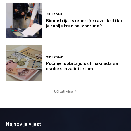
BIH I SVIJET
Biometrija i skeneri će razotkriti ko
je ranije krao na izborima?
BIH I SVIJET
Počinje isplata julskih naknada za
osobe s invaliditetom
Učitati više
Najnovije vijesti