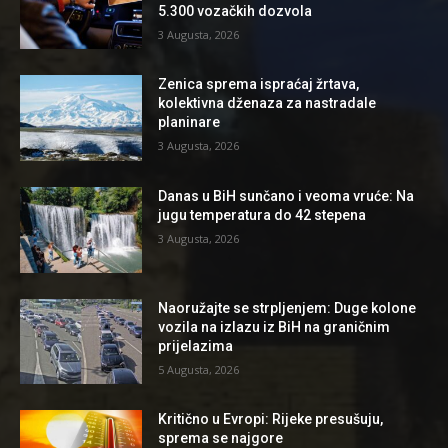
5.300 vozačkih dozvola
3 Augusta, 2026
Zenica sprema ispraćaj žrtava,
kolektivna dženaza za nastradale
planinare
3 Augusta, 2026
Danas u BiH sunčano i veoma vruće: Na
jugu temperatura do 42 stepena
3 Augusta, 2026
Naoružajte se strpljenjem: Duge kolone
vozila na izlazu iz BiH na graničnim
prijelazima
5 Augusta, 2026
Kritično u Evropi: Rijeke presušuju,
sprema se najgore