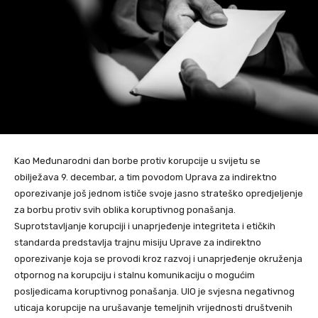
Kao Međunarodni dan borbe protiv korupcije u svijetu se
obilježava 9. decembar, a tim povodom Uprava za indirektno
oporezivanje još jednom ističe svoje jasno strateško opredjeljenje
za borbu protiv svih oblika koruptivnog ponašanja.
Suprotstavljanje korupciji i unaprjeđenje integriteta i etičkih
standarda predstavlja trajnu misiju Uprave za indirektno
oporezivanje koja se provodi kroz razvoj i unaprjeđenje okruženja
otpornog na korupciju i stalnu komunikaciju o mogućim
posljedicama koruptivnog ponašanja. UIO je svjesna negativnog
uticaja korupcije na urušavanje temeljnih vrijednosti društvenih