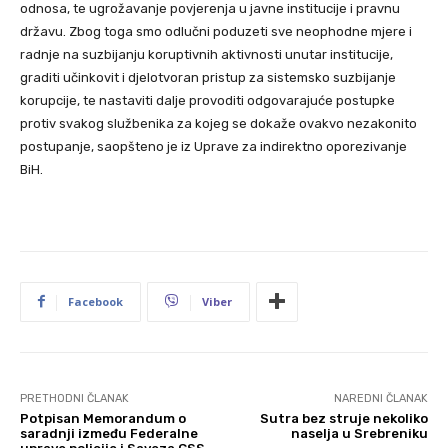
odnosa, te ugrožavanje povjerenja u javne institucije i pravnu
državu. Zbog toga smo odlučni poduzeti sve neophodne mjere i
radnje na suzbijanju koruptivnih aktivnosti unutar institucije,
graditi učinkovit i djelotvoran pristup za sistemsko suzbijanje
korupcije, te nastaviti dalje provoditi odgovarajuće postupke
protiv svakog službenika za kojeg se dokaže ovakvo nezakonito
postupanje, saopšteno je iz Uprave za indirektno oporezivanje
BiH.
Facebook
Viber
PRETHODNI ČLANAK
NAREDNI ČLANAK
Potpisan Memorandum o
Sutra bez struje nekoliko
saradnji između Federalne
naselja u Srebreniku