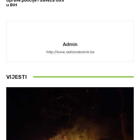
uprave policije i Saveza GSS
u BiH
Admin
http://www.radiosrebrenik.ba
VIJESTI