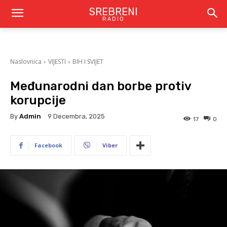
SREBRENI
RADIO
Naslovnica
VIJESTI
BIH I SVIJET
Međunarodni dan borbe protiv
korupcije
By
Admin
9 Decembra, 2025
17
0
Facebook
Viber