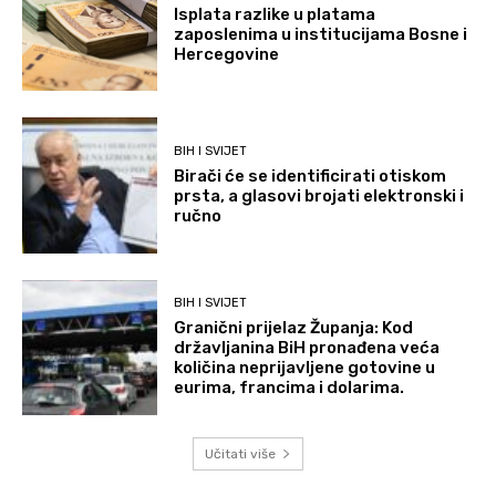
Isplata razlike u platama
zaposlenima u institucijama Bosne i
Hercegovine
BIH I SVIJET
Birači će se identificirati otiskom
prsta, a glasovi brojati elektronski i
ručno
BIH I SVIJET
Granični prijelaz Županja: Kod
državljanina BiH pronađena veća
količina neprijavljene gotovine u
eurima, francima i dolarima.
Učitati više