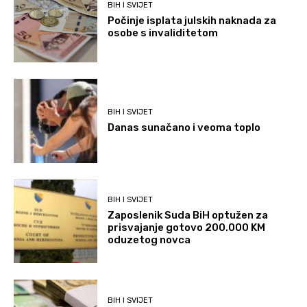
BIH I SVIJET
Počinje isplata julskih naknada za
osobe s invaliditetom
BIH I SVIJET
Danas sunačano i veoma toplo
BIH I SVIJET
Zaposlenik Suda BiH optužen za
prisvajanje gotovo 200.000 KM
oduzetog novca
BIH I SVIJET