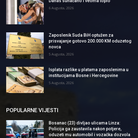
Danas sunačano i veoma toplo
6 Augusta, 2026
Zaposlenik Suda BiH optužen za
prisvajanje gotovo 200.000 KM oduzetog
novca
5 Augusta, 2026
Isplata razlike u platama zaposlenima u
institucijama Bosne i Hercegovine
5 Augusta, 2026
POPULARNE VIJESTI
Bosanac (23) divljao ulicama Linza:
Policija ga zaustavila nakon potjere,
oduzeti mu automobil i vozačka dozvola