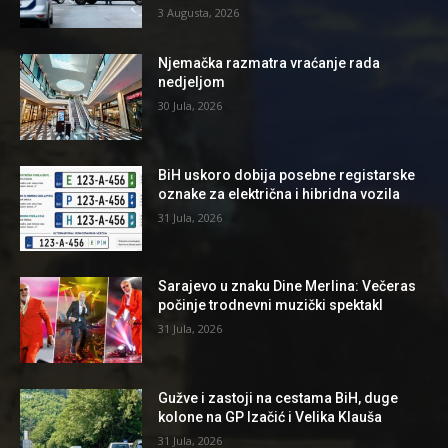
3 Augusta, 2026
Njemačka razmatra vraćanje rada
nedjeljom
30 Jula, 2026
BiH uskoro dobija posebne registarske
oznake za električna i hibridna vozila
31 Jula, 2026
Sarajevo u znaku Dine Merlina: Večeras
počinje trodnevni muzički spektakl
31 Jula, 2026
Gužve i zastoji na cestama BiH, duge
kolone na GP Izačić i Velika Klauša
31 Jula, 2026