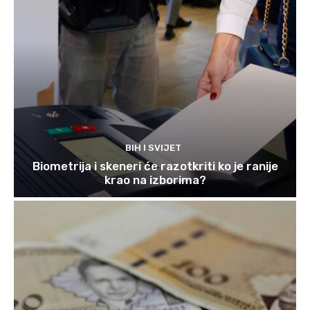
BIH I SVIJET
Biometrija i skeneri će razotkriti ko je ranije
krao na izborima?