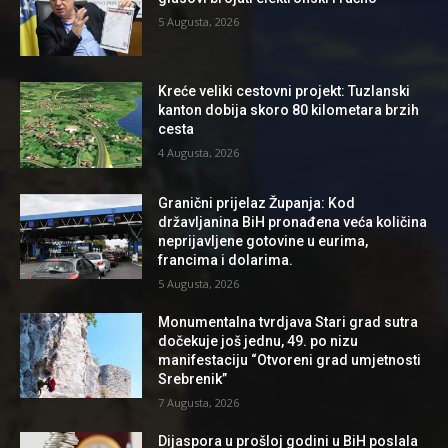
5 Augusta, 2026
Kreće veliki cestovni projekt: Tuzlanski
kanton dobija skoro 80 kilometara brzih
cesta
4 Augusta, 2026
Granični prijelaz Županja: Kod
državljanina BiH pronađena veća količina
neprijavljene gotovine u eurima,
francima i dolarima.
5 Augusta, 2026
Monumentalna tvrdjava Stari grad sutra
dočekuje još jednu, 49. po nizu
manifestaciju “Otvoreni grad umjetnosti
Srebrenik”
7 Augusta, 2026
Dijaspora u prošloj godini u BiH poslala