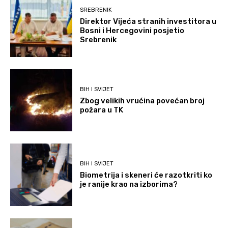
SREBRENIK
Direktor Vijeća stranih investitora u
Bosni i Hercegovini posjetio
Srebrenik
BIH I SVIJET
Zbog velikih vrućina povećan broj
požara u TK
BIH I SVIJET
Biometrija i skeneri će razotkriti ko
je ranije krao na izborima?