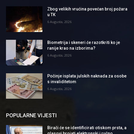
Zbog velikih vrućina povećan broj požara
u TK
6 Augusta, 2026
Biometrija i skeneri će razotkriti ko je
ranije krao na izborima?
6 Augusta, 2026
Počinje isplata julskih naknada za osobe
s invaliditetom
6 Augusta, 2026
POPULARNE VIJESTI
Birači će se identificirati otiskom prsta, a
glasovi brojati elektronski i ručno