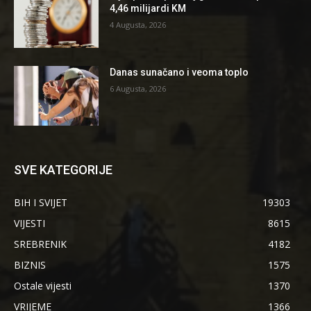
4,46 milijardi KM
4 Augusta, 2026
Danas sunačano i veoma toplo
6 Augusta, 2026
SVE KATEGORIJE
BIH I SVIJET
19303
VIJESTI
8615
SREBRENIK
4182
BIZNIS
1575
Ostale vijesti
1370
VRIJEME
1366