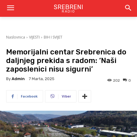
SREBRENI
RADIO
Naslovnica
VIJESTI
BIH I SVIJET
Memorijalni centar Srebrenica do
daljnjeg prekida s radom: ‘Naši
zaposlenici nisu sigurni’
By
Admin
7 Marta, 2025
202
0
Facebook
Viber