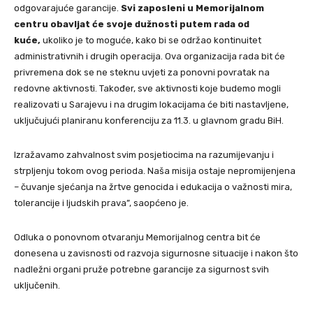
odgovarajuće garancije.
Svi zaposleni u Memorijalnom
centru obavljat će svoje dužnosti putem rada od
kuće,
ukoliko je to moguće, kako bi se održao kontinuitet
administrativnih i drugih operacija. Ova organizacija rada bit će
privremena dok se ne steknu uvjeti za ponovni povratak na
redovne aktivnosti. Također, sve aktivnosti koje budemo mogli
realizovati u Sarajevu i na drugim lokacijama će biti nastavljene,
uključujući planiranu konferenciju za 11.3. u glavnom gradu BiH.
Izražavamo zahvalnost svim posjetiocima na razumijevanju i
strpljenju tokom ovog perioda. Naša misija ostaje nepromijenjena
– čuvanje sjećanja na žrtve genocida i edukacija o važnosti mira,
tolerancije i ljudskih prava”, saopćeno je.
Odluka o ponovnom otvaranju Memorijalnog centra bit će
donesena u zavisnosti od razvoja sigurnosne situacije i nakon što
nadležni organi pruže potrebne garancije za sigurnost svih
uključenih.