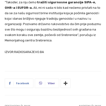
“Također, za nju ćem
o
tražiti sigurnosne garancije SIPA-e,
OHR-a i EUFOR-a
.
Ali, mi ni sada ni bilo kad nećemo pristati na to
da se za našu sigurnost brine institucija koja je počinila genocid i
koja i danas brižljivo njeguje tradiciju genocida i u nazivu i u
organizaciji. Pozivamo državno rukovodstvo da čim prije poduzmu
sve što mogu i osiguraju bazičnu bezbjednost svih građana na
svakom koraku ove zemlje, počevši od Srebrenice”, poručuju iz
Memorijalnog centra Srebrenica.
IZVOR:RADIOSARAJEVO.BA
Facebook
Viber