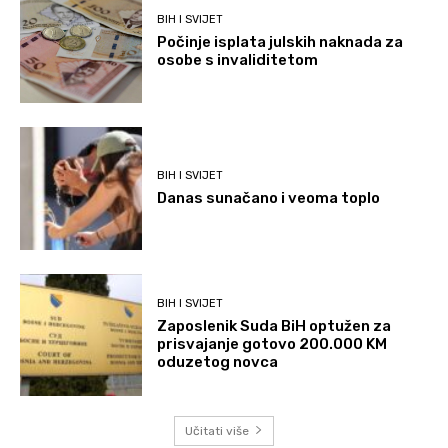
BIH I SVIJET
Počinje isplata julskih naknada za
osobe s invaliditetom
BIH I SVIJET
Danas sunačano i veoma toplo
BIH I SVIJET
Zaposlenik Suda BiH optužen za
prisvajanje gotovo 200.000 KM
oduzetog novca
Učitati više