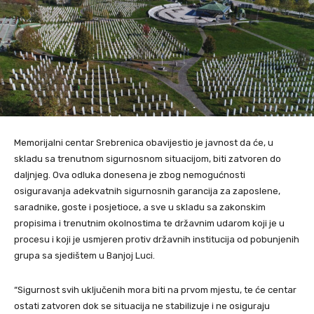
Memorijalni centar Srebrenica obavijestio je javnost da će, u
skladu sa trenutnom sigurnosnom situacijom, biti zatvoren do
daljnjeg. Ova odluka donesena je zbog nemogućnosti
osiguravanja adekvatnih sigurnosnih garancija za zaposlene,
saradnike, goste i posjetioce, a sve u skladu sa zakonskim
propisima i trenutnim okolnostima te državnim udarom koji je u
procesu i koji je usmjeren protiv državnih institucija od pobunjenih
grupa sa sjedištem u Banjoj Luci.
“Sigurnost svih uključenih mora biti na prvom mjestu, te će centar
ostati zatvoren dok se situacija ne stabilizuje i ne osiguraju