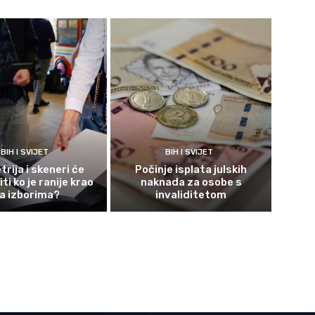
BIH I SVIJET
BIH I SVIJET
rija i skeneri će
Počinje isplata julskih
ti ko je ranije krao
naknada za osobe s
a izborima?
invaliditetom