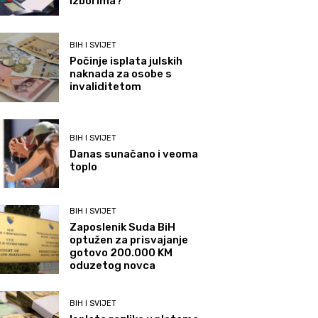
izborima?
BIH I SVIJET
Počinje isplata julskih
naknada za osobe s
invaliditetom
BIH I SVIJET
Danas sunačano i veoma
toplo
BIH I SVIJET
Zaposlenik Suda BiH
optužen za prisvajanje
gotovo 200.000 KM
oduzetog novca
BIH I SVIJET