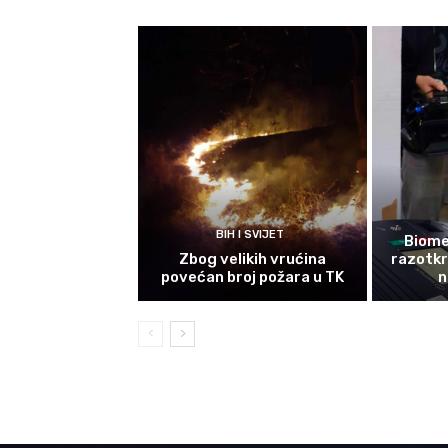
BIH I SVIJET
Biomet
Zbog velikih vrućina
razotkri
povećan broj požara u TK
n