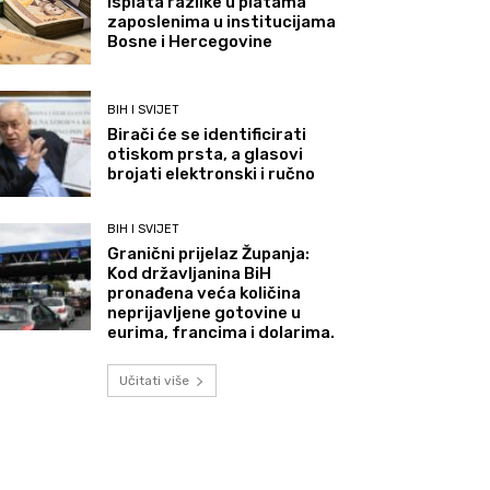
Isplata razlike u platama
zaposlenima u institucijama
Bosne i Hercegovine
BIH I SVIJET
Birači će se identificirati
otiskom prsta, a glasovi
brojati elektronski i ručno
BIH I SVIJET
Granični prijelaz Županja:
Kod državljanina BiH
pronađena veća količina
neprijavljene gotovine u
eurima, francima i dolarima.
Učitati više