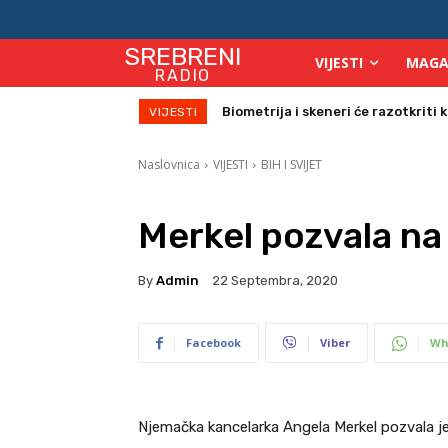
SREBRENI
VIJESTI
MAGA
RADIO
Biometrija i skeneri će razotkriti ko
Počinje isplata julskih naknada z
VIJESTI
Naslovnica
VIJESTI
BIH I SVIJET
Merkel pozvala n
By
Admin
22 Septembra, 2020
Facebook
Viber
Wh
Njemačka kancelarka Angela Merkel pozvala je