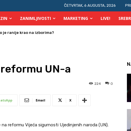
ČETVRTAK, 6 AUGUSTA, 2026
PR
ZIN
ZANIMLJIVOSTI
MARKETING
LIVE!
SREBR
 je ranije krao na izborima?
a osobe s invaliditetom
N
a reformu UN-a
224
0
atsApp
Email
X
 na reformu Vijeća sigurnosti Ujedinjenih naroda (UN).