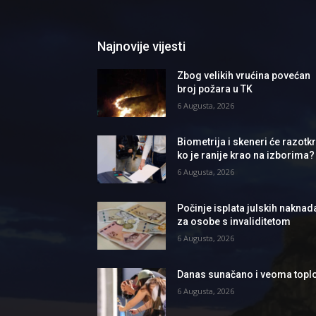
Najnovije vijesti
Zbog velikih vrućina povećan
broj požara u TK
6 Augusta, 2026
Biometrija i skeneri će razotkri
ko je ranije krao na izborima?
6 Augusta, 2026
Počinje isplata julskih naknad
za osobe s invaliditetom
6 Augusta, 2026
Danas sunačano i veoma topl
6 Augusta, 2026