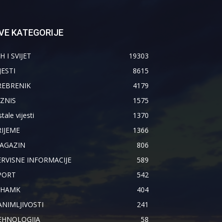
VE KATEGORIJE
H I SVIJET
19303
JESTI
8615
REBRENIK
4179
IZNIS
1575
tale vijesti
1370
RIJEME
1366
AGAZIN
806
ERVISNE INFORMACIJE
589
PORT
542
IHAMK
404
ANIMLJIVOSTI
241
EHNOLOGIJA
58