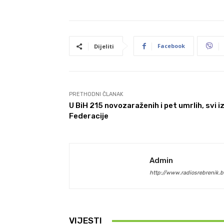
Facebook
Dijeliti
PRETHODNI ČLANAK
U BiH 215 novozaraženih i pet umrlih, svi i
Federacije
Admin
http://www.radiosrebrenik.b
VIJESTI