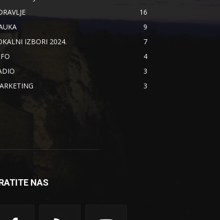
DRAVLJE
16
AUKA
9
OKALNI IZBORI 2024.
7
NFO
4
ADIO
3
ARKETING
3
RATITE NAS