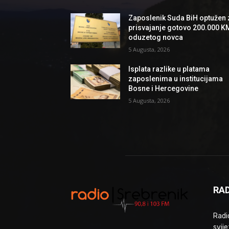
Zaposlenik Suda BiH optužen 
prisvajanje gotovo 200.000 K
oduzetog novca
5 Augusta, 2026
Isplata razlike u platama
zaposlenima u institucijama
Bosne i Hercegovine
5 Augusta, 2026
RAD
Radio
svije