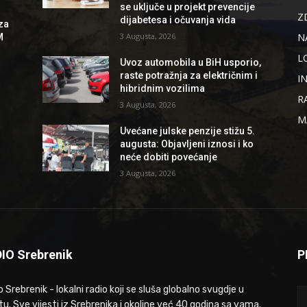
se uključe u projekt prevencije
Z
dijabetesa i očuvanja vida
za
N
3 Augusta, 2026
M
L
Uvoz automobila u BiH usporio,
raste potražnja za električnim i
I
hibridnim vozilima
R
3 Augusta, 2026
M
Uvećane julske penzije stižu 5.
augusta: Objavljeni iznosi i ko
neće dobiti povećanje
3 Augusta, 2026
IO Srebrenik
P
 Srebrenik - lokalni radio koji se sluša globalno svugdje u
tu. Sve vijesti iz Srebrenika i okoline već 40 godina sa vama.