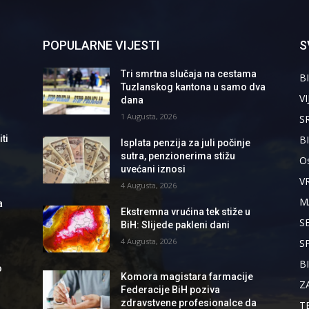
POPULARNE VIJESTI
S
Tri smrtna slučaja na cestama
BI
Tuzlanskog kantona u samo dva
VI
dana
1 Augusta, 2026
S
B
ti
Isplata penzija za juli počinje
sutra, penzionerima stižu
Os
uvećani iznosi
V
4 Augusta, 2026
M
a
Ekstremna vrućina tek stiže u
S
BiH: Slijede pakleni dani
4 Augusta, 2026
S
B
o
Komora magistara farmacije
Z
Federacije BiH poziva
zdravstvene profesionalce da
T