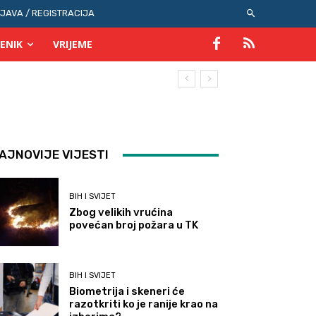
IJAVA / REGISTRACIJA
ENIK
VRIJEME
AJNOVIJE VIJESTI
BIH I SVIJET
Zbog velikih vrućina
povećan broj požara u TK
BIH I SVIJET
Biometrija i skeneri će
razotkriti ko je ranije krao na