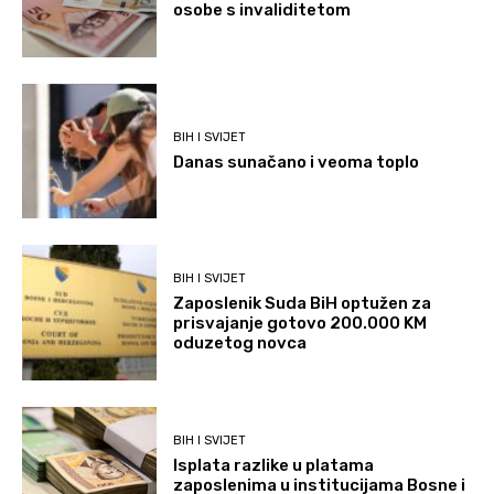
osobe s invaliditetom
BIH I SVIJET
Danas sunačano i veoma toplo
BIH I SVIJET
Zaposlenik Suda BiH optužen za
prisvajanje gotovo 200.000 KM
oduzetog novca
BIH I SVIJET
Isplata razlike u platama
zaposlenima u institucijama Bosne i