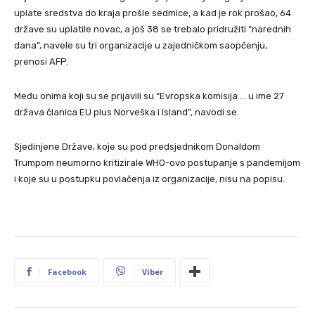
uplate sredstva do kraja prošle sedmice, a kad je rok prošao, 64
države su uplatile novac, a još 38 se trebalo pridružiti “narednih
dana”, navele su tri organizacije u zajedničkom saopćenju,
prenosi AFP.
Među onima koji su se prijavili su “Evropska komisija … u ime 27
država članica EU plus Norveška i Island”, navodi se.
Sjedinjene Države, koje su pod predsjednikom Donaldom
Trumpom neumorno kritizirale WHO-ovo postupanje s pandemijom
i koje su u postupku povlačenja iz organizacije, nisu na popisu.
Facebook
Viber