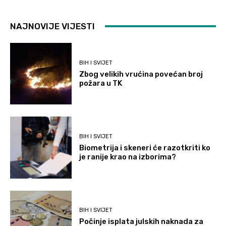
NAJNOVIJE VIJESTI
BIH I SVIJET
Zbog velikih vrućina povećan broj
požara u TK
BIH I SVIJET
Biometrija i skeneri će razotkriti ko
je ranije krao na izborima?
BIH I SVIJET
Počinje isplata julskih naknada za