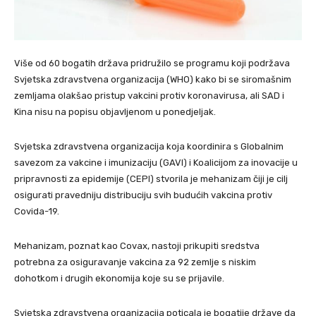
Više od 60 bogatih država pridružilo se programu koji podržava
Svjetska zdravstvena organizacija (WHO) kako bi se siromašnim
zemljama olakšao pristup vakcini protiv koronavirusa, ali SAD i
Kina nisu na popisu objavljenom u ponedjeljak.
Svjetska zdravstvena organizacija koja koordinira s Globalnim
savezom za vakcine i imunizaciju (GAVI) i Koalicijom za inovacije u
pripravnosti za epidemije (CEPI) stvorila je mehanizam čiji je cilj
osigurati pravedniju distribuciju svih budućih vakcina protiv
Covida-19.
Mehanizam, poznat kao Covax, nastoji prikupiti sredstva
potrebna za osiguravanje vakcina za 92 zemlje s niskim
dohotkom i drugih ekonomija koje su se prijavile.
Svjetska zdravstvena organizacija poticala je bogatije države da