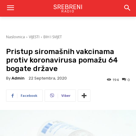
SREBRENI
RADIO
Naslovnica
VIJESTI
BIH I SVIJET
Pristup siromašnih vakcinama
protiv koronavirusa pomažu 64
bogate države
By
Admin
22 Septembra, 2020
194
0
Facebook
Viber