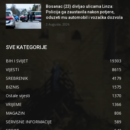
Bosanac (23) divljao ulicama Linza:
Policija ga zaustavila nakon potjere,
oduzeti mu automobil i vozačka dozvola
3 Augusta, 2026
SVE KATEGORIJE
BIH I SVIJET
19303
VIJESTI
8615
SREBRENIK
4179
BIZNIS
1575
Ostale vijesti
1370
VRIJEME
1366
MAGAZIN
806
SERVISNE INFORMACIJE
589